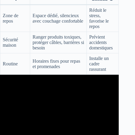
Réduit le
Zone de
Espace dédié, silencieux
stress,
repos
avec couchage confortable
favorise le
repos
Ranger produits toxiques,
Prévient
Sécurité
protéger câbles, barrières si
accidents
maison
besoin
domestiques
Installe un
Horaires fixes pour repas
Routine
cadre
et promenades
rassurant