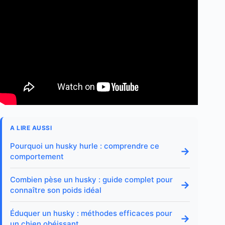
A LIRE AUSSI
Pourquoi un husky hurle : comprendre ce
→
comportement
Combien pèse un husky : guide complet pour
→
connaître son poids idéal
Éduquer un husky : méthodes efficaces pour
→
un chien obéissant