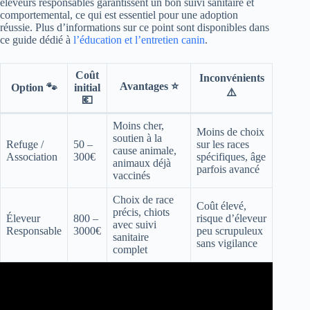
éleveurs responsables garantissent un bon suivi sanitaire et
comportemental, ce qui est essentiel pour une adoption
réussie. Plus d’informations sur ce point sont disponibles dans
ce guide dédié à
l’éducation et l’entretien canin
.
Coût
Inconvénients
Avantages ⭐
Option 🐾
initial
⚠️
💶
Moins cher,
Moins de choix
soutien à la
Refuge /
50 –
sur les races
cause animale,
Association
300€
spécifiques, âge
animaux déjà
parfois avancé
vaccinés
Choix de race
Coût élevé,
précis, chiots
Éleveur
800 –
risque d’éleveur
avec suivi
Responsable
3000€
peu scrupuleux
sanitaire
sans vigilance
complet