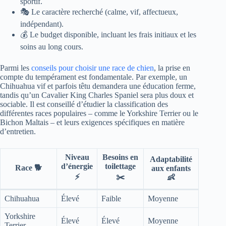
sportif.
🎭 Le caractère recherché (calme, vif, affectueux,
indépendant).
💰 Le budget disponible, incluant les frais initiaux et les
soins au long cours.
Parmi les
conseils pour choisir une race de chien
, la prise en
compte du tempérament est fondamentale. Par exemple, un
Chihuahua vif et parfois têtu demandera une éducation ferme,
tandis qu’un Cavalier King Charles Spaniel sera plus doux et
sociable. Il est conseillé d’étudier la classification des
différentes races populaires – comme le Yorkshire Terrier ou le
Bichon Maltais – et leurs exigences spécifiques en matière
d’entretien.
Niveau
Besoins en
Adaptabilité
d’énergie
toilettage
Race 🐕
aux enfants
⚡
✂️
👶
Chihuahua
Élevé
Faible
Moyenne
Yorkshire
Élevé
Élevé
Moyenne
Terrier