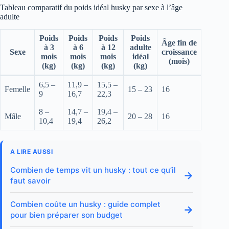
Tableau comparatif du poids idéal husky par sexe à l’âge
adulte
Poids
Poids
Poids
Poids
Âge fin de
à 3
à 6
à 12
adulte
Sexe
croissance
mois
mois
mois
idéal
(mois)
(kg)
(kg)
(kg)
(kg)
6,5 –
11,9 –
15,5 –
Femelle
15 – 23
16
9
16,7
22,3
8 –
14,7 –
19,4 –
Mâle
20 – 28
16
10,4
19,4
26,2
A LIRE AUSSI
Combien de temps vit un husky : tout ce qu’il
→
faut savoir
Combien coûte un husky : guide complet
→
pour bien préparer son budget