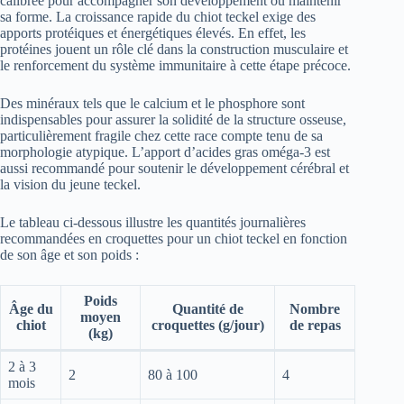
calibrée pour accompagner son développement ou maintenir
sa forme. La croissance rapide du chiot teckel exige des
apports protéiques et énergétiques élevés. En effet, les
protéines jouent un rôle clé dans la construction musculaire et
le renforcement du système immunitaire à cette étape précoce.
Des minéraux tels que le calcium et le phosphore sont
indispensables pour assurer la solidité de la structure osseuse,
particulièrement fragile chez cette race compte tenu de sa
morphologie atypique. L’apport d’acides gras oméga-3 est
aussi recommandé pour soutenir le développement cérébral et
la vision du jeune teckel.
Le tableau ci-dessous illustre les quantités journalières
recommandées en croquettes pour un chiot teckel en fonction
de son âge et son poids :
Poids
Âge du
Quantité de
Nombre
moyen
chiot
croquettes (g/jour)
de repas
(kg)
2 à 3
2
80 à 100
4
mois