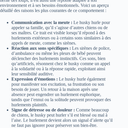
hérité des loups, il est aussi une réponse adaptée à son
environnement et à ses besoins émotionnels. Voici un aperçu
détaillé des raisons les plus courantes de ce comportement :
Communication avec la meute :
Le husky hurle pour
appeler sa famille, qu’il s’agisse d’autres chiens ou de
ses maîtres. Ce trait est visible lorsqu’il répond à des
hurlements extérieurs ou à certains sons similaires à des
appels de meute, comme les sirènes.
Réaction aux sons spécifiques :
Les sirènes de police,
d’ambulance ou même les pleurs de bébé peuvent
déclencher des hurlements instinctifs. Ces sons, bien
qu’artificiels, résonnent chez le husky comme un appel
à la solidarité ou à la réponse rapide, exploitant ainsi
leur sensibilité auditive.
Expression d’émotions :
Le husky hurle également
pour manifester son excitation, sa frustration ou son
besoin de jouer. Un retour à la maison après une
absence peut engendrer un hurlement euphorique,
tandis que l’ennui ou la solitude peuvent provoquer des
hurlements plaintifs.
Signe de détresse ou de douleur :
Comme beaucoup
de chiens, le husky peut hurler s’il est blessé ou mal à
l’aise. Le hurlement devient alors un signal d’alerte qu’il
ne faut pas ignorer pour préserver son bien-être.