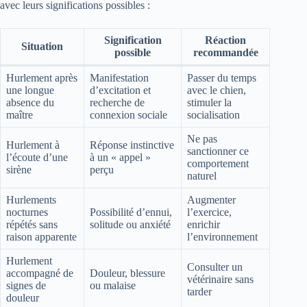
avec leurs significations possibles :
Signification
Réaction
Situation
possible
recommandée
Hurlement après
Manifestation
Passer du temps
une longue
d’excitation et
avec le chien,
absence du
recherche de
stimuler la
maître
connexion sociale
socialisation
Ne pas
Hurlement à
Réponse instinctive
sanctionner ce
l’écoute d’une
à un « appel »
comportement
sirène
perçu
naturel
Hurlements
Augmenter
nocturnes
Possibilité d’ennui,
l’exercice,
répétés sans
solitude ou anxiété
enrichir
raison apparente
l’environnement
Hurlement
Consulter un
accompagné de
Douleur, blessure
vétérinaire sans
signes de
ou malaise
tarder
douleur