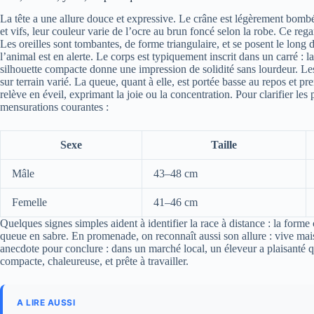
La tête a une allure douce et expressive. Le crâne est légèrement bomb
et vifs, leur couleur varie de l’ocre au brun foncé selon la robe. Ce reg
Les oreilles sont tombantes, de forme triangulaire, et se posent le long 
l’animal est en alerte. Le corps est typiquement inscrit dans un carré : 
silhouette compacte donne une impression de solidité sans lourdeur. Le
sur terrain varié. La queue, quant à elle, est portée basse au repos et p
relève en éveil, exprimant la joie ou la concentration. Pour clarifier les 
mensurations courantes :
Sexe
Taille
Mâle
43–48 cm
Femelle
41–46 cm
Quelques signes simples aident à identifier la race à distance : la forme 
queue en sabre. En promenade, on reconnaît aussi son allure : vive mai
anecdote pour conclure : dans un marché local, un éleveur a plaisanté q
compacte, chaleureuse, et prête à travailler.
A LIRE AUSSI