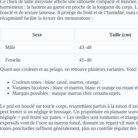
Ce chien de taille moyenne affiche une silhouette compacte et musclée. S
harmonieux : la hauteur au garrot est proche de la longueur du corps. Le 
bouclé et de texture laineuse. Il protège du froid et de l’humidité, mais
récapitulatif facilite la lecture des mensurations :
Sexe
Taille (cm)
Mâle
43–48
Femelle
41–46
Quant aux couleurs et au pelage, on retrouve plusieurs variantes. Voici u
Couleurs unies : blanc cassé, marron, orange.
Variantes bicolores : blanc et marron, blanc et orange ou rouan e
Marques possibles : masque marron chez certains sujets.
Le poil est bouclé sur tout le corps, ressemblant parfois à la toison d’u
peut feutrer si on néglige le brossage. Un propriétaire en plaisante souv
négligée = pull feutré sur pattes. » Les oreilles sont tombantes et triang
expressifs vont de l’ocre au marron foncé, donnant un regard vif mais 
tontes ponctuelles suffisent généralement, plus un contrôle régulier des o