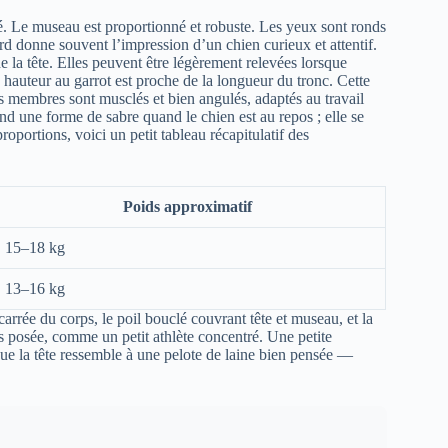
é. Le museau est proportionné et robuste. Les yeux sont ronds
ard donne souvent l’impression d’un chien curieux et attentif.
de la tête. Elles peuvent être légèrement relevées lorsque
la hauteur au garrot est proche de la longueur du tronc. Cette
s membres sont musclés et bien angulés, adaptés au travail
rend une forme de sabre quand le chien est au repos ; elle se
proportions, voici un petit tableau récapitulatif des
Poids approximatif
15–18 kg
13–16 kg
carrée du corps, le poil bouclé couvrant tête et museau, et la
s posée, comme un petit athlète concentré. Une petite
ue la tête ressemble à une pelote de laine bien pensée —