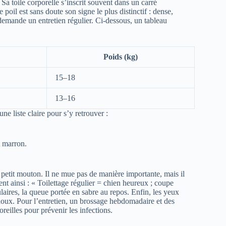
a toile corporelle s’inscrit souvent dans un carré
poil est sans doute son signe le plus distinctif : dense,
 demande un entretien régulier. Ci-dessous, un tableau
Poids (kg)
15–18
13–16
ne liste claire pour s’y retrouver :
t marron.
n petit mouton. Il ne mue pas de manière importante, mais il
ent ainsi : « Toilettage régulier = chien heureux ; coupe
ulaires, la queue portée en sabre au repos. Enfin, les yeux
doux. Pour l’entretien, un brossage hebdomadaire et des
reilles pour prévenir les infections.