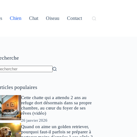
és
Chien
Chat
Oiseau
Contact
echerche
ucun
sultat
rticles populaires
Cette chatte qui a attendu 2 ans au
refuge dort désormais dans sa propre
chambre, au cœur du foyer de ses
rêves (vidéo)
26 janvier 2026
Quand on aime un golden retriever,
pourquoi faut-il parfois se préparer à