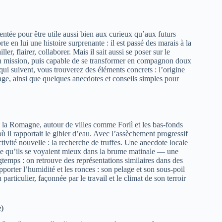
entée pour être utile aussi bien aux curieux qu’aux futurs
rte en lui une histoire surprenante : il est passé des marais à la
ller, flairer, collaborer. Mais il sait aussi se poser sur le
r en mission, puis capable de se transformer en compagnon doux
ui suivent, vous trouverez des éléments concrets : l’origine
lage, ainsi que quelques anecdotes et conseils simples pour
de la Romagne, autour de villes comme Forlì et les bas-fonds
ù il rapportait le gibier d’eau. Avec l’assèchement progressif
tivité nouvelle : la recherche de truffes. Une anecdote locale
rce qu’ils se voyaient mieux dans la brume matinale — une
gtemps : on retrouve des représentations similaires dans des
porter l’humidité et les ronces : son pelage et son sous-poil
articulier, façonnée par le travail et le climat de son terroir
e)