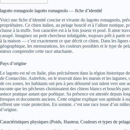
lagotto romagnolo lagotto romagnolo — fiche d’identité
Voici une fiche d’identité concise et vivante du lagotto romagnolo, prés
propriétaires. Ce chien italien, au pelage bouclé et à l’allure rustique, po
chasse à la truffe. Son caractère est à la fois joueur et posé. Il aime travai
canapé. Imaginez un petit chercheur infatigable, toujours prêt à parti
à la maison — c’est exactement ce que décrit ce chien. Dans les lignes q
géographique, les mensurations, les couleurs possibles et le type de pe
mieux comprendre cette race attachante.
Pays d’origine
Le lagotto est né en Italie, plus précisément dans la région historique 
de Comacchio. Autrefois, on le trouvait dans les marais et les lagunes, o
de ces zones, les habitants ont peu à peu détourné son talent vers une ac
raconte que les pêcheurs choisissaient des chiens blancs et bouclés pa
astuce pratique autant que poétique. Sa présence est attestée depuis lon
fresques et documents anciens. Cette origine explique son aptitude à sup
offrent une vraie protection. En somme, c’est une race issue d’un milieu p
d’origine.
Caractéristiques physiques (Poids, Hauteur, Couleurs et types de pelag