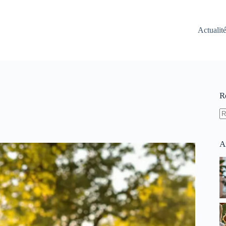
Actualit
R
A
ré
A