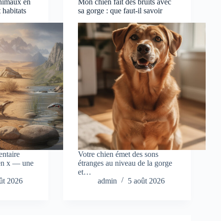
animaux en
Mon chien fait des bruits avec
t habitats
sa gorge : que faut-il savoir
entaire
Votre chien émet des sons
 en x — une
étranges au niveau de la gorge
et…
ût 2026
admin
5 août 2026