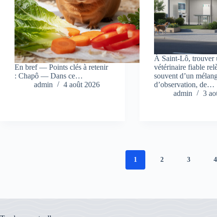
À Saint-Lô, trouver
En bref — Points clés à retenir
vétérinaire fiable rel
: Chapô — Dans ce…
souvent d’un mélan
admin
4 août 2026
d’observation, de…
admin
3 ao
1
2
3