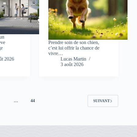
 un
ève
Prendre soin de son chien,
ge
c’est lui offrir la chance de
vivre…
ût 2026
Lucas Martin
3 août 2026
4
…
44
SUIVANT