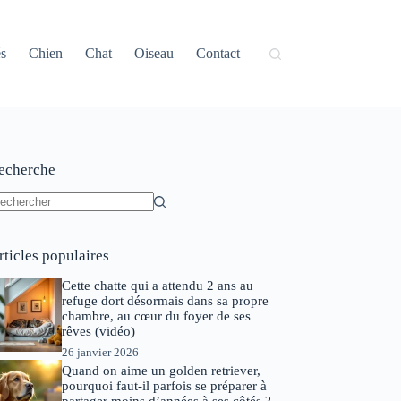
és
Chien
Chat
Oiseau
Contact
echerche
ucun
sultat
rticles populaires
Cette chatte qui a attendu 2 ans au
refuge dort désormais dans sa propre
chambre, au cœur du foyer de ses
rêves (vidéo)
26 janvier 2026
Quand on aime un golden retriever,
pourquoi faut-il parfois se préparer à