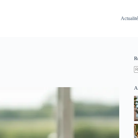
Actualit
R
A
ré
A