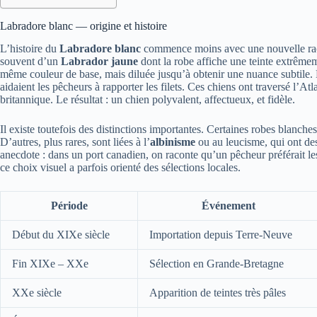
Labradore blanc — origine et histoire
L’histoire du
Labradore blanc
commence moins avec une nouvelle race q
souvent d’un
Labrador jaune
dont la robe affiche une teinte extrêmem
même couleur de base, mais diluée jusqu’à obtenir une nuance subtile.
aidaient les pêcheurs à rapporter les filets. Ces chiens ont traversé l’At
britannique. Le résultat : un chien polyvalent, affectueux, et fidèle.
Il existe toutefois des distinctions importantes. Certaines robes blanche
D’autres, plus rares, sont liées à l’
albinisme
ou au leucisme, qui ont des 
anecdote : dans un port canadien, on raconte qu’un pêcheur préférait les
ce choix visuel a parfois orienté des sélections locales.
Période
Événement
Début du XIXe siècle
Importation depuis Terre-Neuve
Fin XIXe – XXe
Sélection en Grande-Bretagne
XXe siècle
Apparition de teintes très pâles