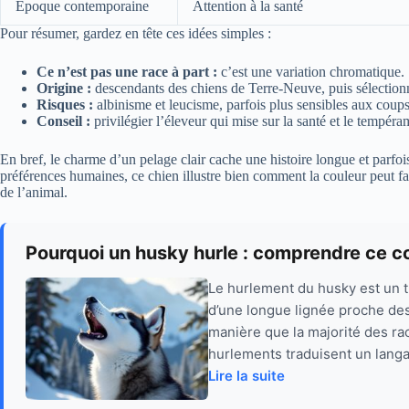
Époque contemporaine
Attention à la santé
Pour résumer, gardez en tête ces idées simples :
Ce n’est pas une race à part :
c’est une variation chromatique.
Origine :
descendants des chiens de Terre-Neuve, puis sélecti
Risques :
albinisme et leucisme, parfois plus sensibles aux coups 
Conseil :
privilégier l’éleveur qui mise sur la santé et le tempéra
En bref, le charme d’un pelage clair cache une histoire longue et parfoi
préférences humaines, ce chien illustre bien comment la couleur peut fasci
de l’animal.
Pourquoi un husky hurle : comprendre ce
Le hurlement du husky est un trai
d’une longue lignée proche de
manière que la majorité des ra
hurlements traduisent un langa
Lire la suite