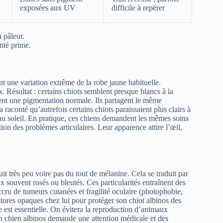
exposées aux UV
difficile à repérer
a pâleur.
nté prime.
nt une variation extrême de la robe jaune habituelle.
. Résultat : certains chiots semblent presque blancs à la
ent une pigmentation normale. Ils partagent le même
aconté qu’autrefois certains chiots paraissaient plus clairs à
 au soleil. En pratique, ces chiens demandent les mêmes soins
tion des problèmes articulaires. Leur apparence attire l’œil,
uit très peu voire pas du tout de mélanine. Cela se traduit par
eux souvent rosés ou bleutés. Ces particularités entraînent des
ccru de tumeurs cutanées et fragilité oculaire (photophobie,
stores opaques chez lui pour protéger son chiot albinos des
re est essentielle. On évitera la reproduction d’animaux
 un chien albinos demande une attention médicale et des