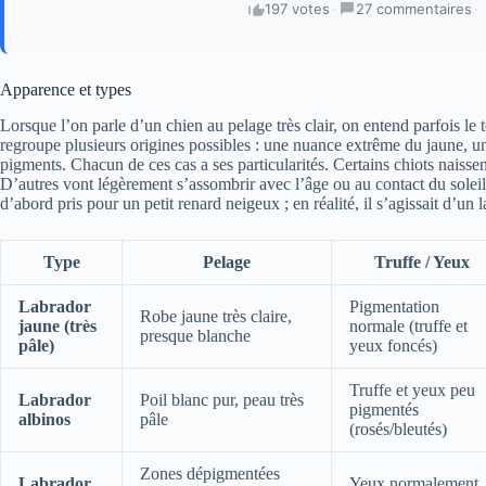
197 votes
·
27 commentaires
·
Apparence et types
Lorsque l’on parle d’un chien au pelage très clair, on entend parfois le
regroupe plusieurs origines possibles : une nuance extrême du jaune, u
pigments. Chacun de ces cas a ses particularités. Certains chiots naissen
D’autres vont légèrement s’assombrir avec l’âge ou au contact du soleil.
d’abord pris pour un petit renard neigeux ; en réalité, il s’agissait d’un 
Type
Pelage
Truffe / Yeux
Labrador
Pigmentation
Robe jaune très claire,
jaune (très
normale (truffe et
presque blanche
pâle)
yeux foncés)
Truffe et yeux peu
Labrador
Poil blanc pur, peau très
pigmentés
albinos
pâle
(rosés/bleutés)
Zones dépigmentées
Labrador
Yeux normalement