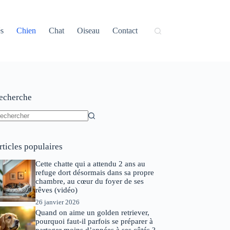
és
Chien
Chat
Oiseau
Contact
echerche
ucun
sultat
rticles populaires
Cette chatte qui a attendu 2 ans au
refuge dort désormais dans sa propre
chambre, au cœur du foyer de ses
rêves (vidéo)
26 janvier 2026
Quand on aime un golden retriever,
pourquoi faut-il parfois se préparer à