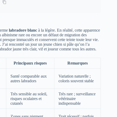
 terme
labradore blanc
à la légère. En réalité, cette apparence
n albinisme rare ou encore un défaut de migration des
t presque immaculés et conservent cette teinte toute leur vie.
 J’ai rencontré un jour un jeune chien si pâle qu’on l’a
labrador jaune très clair, vif et joueur comme tous les autres.
Principaux risques
Remarques
Santé comparable aux
Variation naturelle ;
autres labradors
coloris souvent stable
Très sensible au soleil,
Très rare ; surveillance
risques oculaires et
vétérinaire
cutanés
indispensable
Zones sans pigment
Trait récessif ; parfois