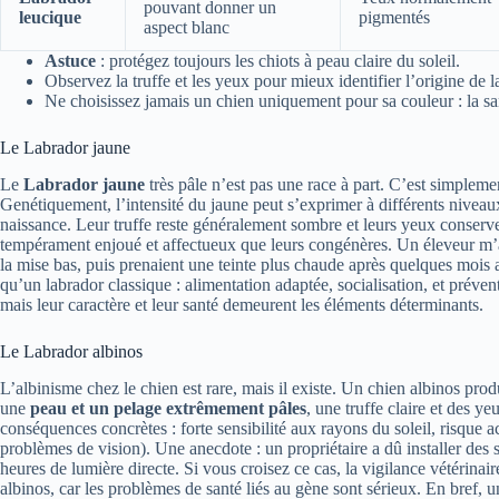
pouvant donner un
leucique
pigmentés
aspect blanc
Astuce
: protégez toujours les chiots à peau claire du soleil.
Observez la truffe et les yeux pour mieux identifier l’origine de l
Ne choisissez jamais un chien uniquement pour sa couleur : la sa
Le Labrador jaune
Le
Labrador jaune
très pâle n’est pas une race à part. C’est simpleme
Genétiquement, l’intensité du jaune peut s’exprimer à différents niveaux
naissance. Leur truffe reste généralement sombre et leurs yeux conserv
tempérament enjoué et affectueux que leurs congénères. Un éleveur m’a r
la mise bas, puis prenaient une teinte plus chaude après quelques mois
qu’un labrador classique : alimentation adaptée, socialisation, et préven
mais leur caractère et leur santé demeurent les éléments déterminants.
Le Labrador albinos
L’albinisme chez le chien est rare, mais il existe. Un chien albinos prod
une
peau et un pelage extrêmement pâles
, une truffe claire et des y
conséquences concrètes : forte sensibilité aux rayons du soleil, risque a
problèmes de vision). Une anecdote : un propriétaire a dû installer des 
heures de lumière directe. Si vous croisez ce cas, la vigilance vétérinai
albinos, car les problèmes de santé liés au gène sont sérieux. En bref,