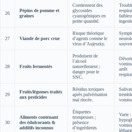
Contiennent des
Troubl
Pépins de pomme et
glycosides
respira
26
graines
cyanogéniques en
faibles
petite quantité.
ingesti
Risque théorique
Sympt
27
Viande de porc crue
d’agents comme le
neurol
virus d’Aujeszky.
souven
Produisent de
Désori
l’alcool
vomiss
28
Fruits fermentés
naturellement ;
arrêt
danger pour le
respira
SNC.
Résidus toxiques
Salivat
Fruits/légumes traités
29
après pulvérisation
trembl
aux pesticides
mal rincée.
vomiss
Étiquettes
Varie :
Aliments contenant
trompeuses ;
hypogl
30
des édulcorants &
présence
vomiss
additifs inconnus
d’ingrédients
létharg