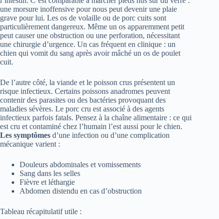
l’intestin. C’est comparable à marcher pieds nus sur du verre :
une morsure inoffensive pour nous peut devenir une plaie
grave pour lui. Les os de volaille ou de porc cuits sont
particulièrement dangereux. Même un os apparemment petit
peut causer une obstruction ou une perforation, nécessitant
une chirurgie d’urgence. Un cas fréquent en clinique : un
chien qui vomit du sang après avoir mâché un os de poulet
cuit.
De l’autre côté, la viande et le poisson crus présentent un
risque infectieux. Certains poissons anadromes peuvent
contenir des parasites ou des bactéries provoquant des
maladies sévères. Le porc cru est associé à des agents
infectieux parfois fatals. Pensez à la chaîne alimentaire : ce qui
est cru et contaminé chez l’humain l’est aussi pour le chien.
Les symptômes
d’une infection ou d’une complication
mécanique varient :
Douleurs abdominales et vomissements
Sang dans les selles
Fièvre et léthargie
Abdomen distendu en cas d’obstruction
Tableau récapitulatif utile :