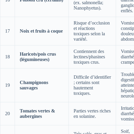
(ex. salmonella;
gangli
Nanophyetus).
enflés.
Risque d’occlusion
Vomiss
et réactions
constip
17
Noix et fruits à coque
toxiques selon la
douleu
variété.
abdomi
Contiennent des
Vomiss
Haricots/pois crus
18
lectines/phasines
diarrhé
(légumineuses)
toxiques crus.
crampe
Troubl
Difficile d’identifier
digesti
Champignons
; certains sont
19
atteint
sauvages
hautement
hépati
toxiques.
neurol
Irritati
Tomates vertes &
Parties vertes riches
20
diarrhé
aubergines
en solanine.
vomiss
Soif,
Très salés, gras et