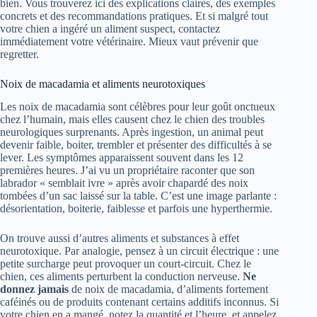
bien. Vous trouverez ici des explications claires, des exemples
concrets et des recommandations pratiques. Et si malgré tout
votre chien a ingéré un aliment suspect, contactez
immédiatement votre vétérinaire. Mieux vaut prévenir que
regretter.
Noix de macadamia et aliments neurotoxiques
Les noix de macadamia sont célèbres pour leur goût onctueux
chez l’humain, mais elles causent chez le chien des troubles
neurologiques surprenants. Après ingestion, un animal peut
devenir faible, boiter, trembler et présenter des difficultés à se
lever. Les symptômes apparaissent souvent dans les 12
premières heures. J’ai vu un propriétaire raconter que son
labrador « semblait ivre » après avoir chapardé des noix
tombées d’un sac laissé sur la table. C’est une image parlante :
désorientation, boiterie, faiblesse et parfois une hyperthermie.
On trouve aussi d’autres aliments et substances à effet
neurotoxique. Par analogie, pensez à un circuit électrique : une
petite surcharge peut provoquer un court-circuit. Chez le
chien, ces aliments perturbent la conduction nerveuse.
Ne
donnez jamais
de noix de macadamia, d’aliments fortement
caféinés ou de produits contenant certains additifs inconnus. Si
votre chien en a mangé, notez la quantité et l’heure, et appelez