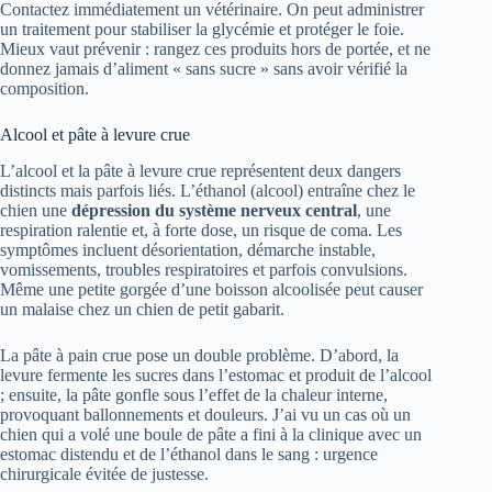
Contactez immédiatement un vétérinaire. On peut administrer
un traitement pour stabiliser la glycémie et protéger le foie.
Mieux vaut prévenir : rangez ces produits hors de portée, et ne
donnez jamais d’aliment « sans sucre » sans avoir vérifié la
composition.
Alcool et pâte à levure crue
L’alcool et la pâte à levure crue représentent deux dangers
distincts mais parfois liés. L’éthanol (alcool) entraîne chez le
chien une
dépression du système nerveux central
, une
respiration ralentie et, à forte dose, un risque de coma. Les
symptômes incluent désorientation, démarche instable,
vomissements, troubles respiratoires et parfois convulsions.
Même une petite gorgée d’une boisson alcoolisée peut causer
un malaise chez un chien de petit gabarit.
La pâte à pain crue pose un double problème. D’abord, la
levure fermente les sucres dans l’estomac et produit de l’alcool
; ensuite, la pâte gonfle sous l’effet de la chaleur interne,
provoquant ballonnements et douleurs. J’ai vu un cas où un
chien qui a volé une boule de pâte a fini à la clinique avec un
estomac distendu et de l’éthanol dans le sang : urgence
chirurgicale évitée de justesse.