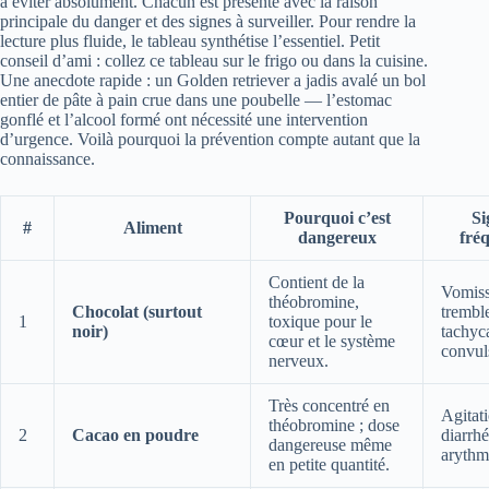
à éviter absolument. Chacun est présenté avec la raison
principale du danger et des signes à surveiller. Pour rendre la
lecture plus fluide, le tableau synthétise l’essentiel. Petit
conseil d’ami : collez ce tableau sur le frigo ou dans la cuisine.
Une anecdote rapide : un Golden retriever a jadis avalé un bol
entier de pâte à pain crue dans une poubelle — l’estomac
gonflé et l’alcool formé ont nécessité une intervention
d’urgence. Voilà pourquoi la prévention compte autant que la
connaissance.
Pourquoi c’est
Si
#
Aliment
dangereux
fré
Contient de la
Vomiss
théobromine,
Chocolat (surtout
trembl
1
toxique pour le
noir)
tachyc
cœur et le système
convul
nerveux.
Très concentré en
Agitat
théobromine ; dose
2
Cacao en poudre
diarrhé
dangereuse même
arythm
en petite quantité.