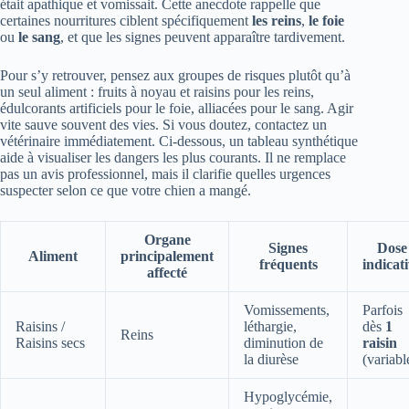
était apathique et vomissait. Cette anecdote rappelle que
certaines nourritures ciblent spécifiquement
les reins
,
le foie
ou
le sang
, et que les signes peuvent apparaître tardivement.
Pour s’y retrouver, pensez aux groupes de risques plutôt qu’à
un seul aliment : fruits à noyau et raisins pour les reins,
édulcorants artificiels pour le foie, alliacées pour le sang. Agir
vite sauve souvent des vies. Si vous doutez, contactez un
vétérinaire immédiatement. Ci-dessous, un tableau synthétique
aide à visualiser les dangers les plus courants. Il ne remplace
pas un avis professionnel, mais il clarifie quelles urgences
suspecter selon ce que votre chien a mangé.
Organe
Signes
Dose
Aliment
principalement
fréquents
indicat
affecté
Vomissements,
Parfois
Raisins /
léthargie,
dès
1
Reins
Raisins secs
diminution de
raisin
la diurèse
(variabl
Hypoglycémie,