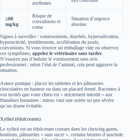
très concentré
arythmies
Risque de
≥60
Situation d’urgence
convulsions et
mg/kg
absolue
coma
Signes à surveiller : vomissements, diarrhée, hypersalivation,
hyperactivité, tremblements, accélération du pouls,
convulsions. Si vous trouvez un emballage vide ou observez
ces symptômes,
appelez le vétérinaire sans tarder
.
N’essayez pas d’induire le vomissement sans avis
professionnel : selon l’état de l’animal, cela peut aggraver la
situation.
Astuce pratique : placez les tablettes et les pâtisseries
chocolatées en hauteur ou dans un placard fermé. Racontez à
vos invités que votre chien est « strictement interdit » aux
friandises humaines : mieux vaut une soirée un peu sévère
qu’un drame évitable.
Xylitol (édulcorants)
Le xylitol est un édulcorant courant dans les chewing-gums,
bonbons, pâtisseries « sans sucre », certains beurres d’arachide