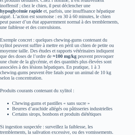
et produits dentaires. Chez l’homme, il est relativement
inoffensif ; chez le chien, il peut déclencher une
hypoglycémie rapide
et, parfois, une insuffisance hépatique
aiguë. L’action est sournoise : en 30 à 60 minutes, le chien
peut passer d’un état apparemment normal à des tremblements,
une faiblesse et des convulsions.
Exemple concret : quelques chewing-gums contenant du
xylitol peuvent suffire à mettre en péril un chien de petite ou
moyenne taille. Des études et rapports vétérinaires indiquent
que des doses de l’ordre de
≈100 mg/kg
peuvent provoquer
une chute de la glycémie, et des quantités plus élevées sont
associées à des lésions hépatiques. En pratique, 1 à 3
chewing-gums peuvent être fatals pour un animal de 10 kg
selon la concentration.
Produits courants contenant du xylitol :
Chewing-gums et pastilles « sans sucre »
Beurres d’arachide allégés ou pâtisseries industrielles
Certains sirops, bonbons et produits diététiques
Si ingestion suspectée : surveillez la faiblesse, les
tremblements, la salivation excessive, ou des vomissements.