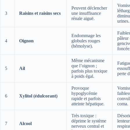
Vomiss
Peuvent déclencher
létharg
3
Raisins et raisins secs
une insuffisance
diminu
rénale aiguë.
urines.
Faibles
Endommage les
pâleur
4
Oignon
globules rouges
genciv
(hémolyse).
foncée
Même mécanisme
Fatigu
que l’oignon ;
5
Ail
essouf
parfois plus toxique
perte d
à poids égal.
Provoque
Vomiss
hypoglycémie
faibles
6
Xylitol (édulcorant)
rapide et parfois
convul
atteinte hépatique.
coma.
Très toxique :
Désori
déprime le système
lenteur
7
Alcool
nerveux central et
respira