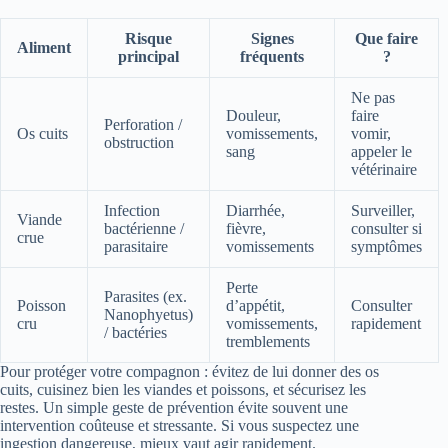
Risque
Signes
Que faire
Aliment
principal
fréquents
?
Ne pas
Douleur,
faire
Perforation /
Os cuits
vomissements,
vomir,
obstruction
sang
appeler le
vétérinaire
Infection
Diarrhée,
Surveiller,
Viande
bactérienne /
fièvre,
consulter si
crue
parasitaire
vomissements
symptômes
Perte
Parasites (ex.
Poisson
d’appétit,
Consulter
Nanophyetus)
cru
vomissements,
rapidement
/ bactéries
tremblements
Pour protéger votre compagnon : évitez de lui donner des os
cuits, cuisinez bien les viandes et poissons, et sécurisez les
restes. Un simple geste de prévention évite souvent une
intervention coûteuse et stressante. Si vous suspectez une
ingestion dangereuse, mieux vaut agir rapidement.