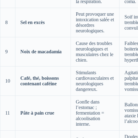
la respiration.
coma.
Peut provoquer une
Soif in
intoxication salée et
8
Sel en excès
trembl
désordres
convul
neurologiques.
Cause des troubles
Faibles
neurologiques et
boiteri
9
Noix de macadamia
musculaires chez le
trembl
chien.
hypert
Stimulants
Agitat
Café, thé, boissons
cardiovasculaires et
palpita
10
contenant caféine
neurologiques
trembl
dangereux.
vomiss
Gonfle dans
Ballon
l’estomac ;
vomiss
11
Pâte à pain crue
fermentation =
ataxie 
alcoolisation
l’alcoo
interne.
Douleu