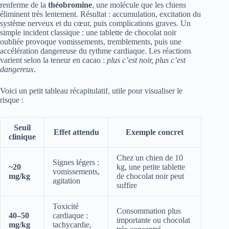
renferme de la
théobromine
, une molécule que les chiens
éliminent très lentement. Résultat : accumulation, excitation du
système nerveux et du cœur, puis complications graves. Un
simple incident classique : une tablette de chocolat noir
oubliée provoque vomissements, tremblements, puis une
accélération dangereuse du rythme cardiaque. Les réactions
varient selon la teneur en cacao :
plus c’est noir, plus c’est
dangereux
.
Voici un petit tableau récapitulatif, utile pour visualiser le
risque :
Seuil
Effet attendu
Exemple concret
clinique
Chez un chien de 10
Signes légers :
~20
kg, une petite tablette
vomissements,
mg/kg
de chocolat noir peut
agitation
suffire
Toxicité
Consommation plus
40–50
cardiaque :
importante ou chocolat
mg/kg
tachycardie,