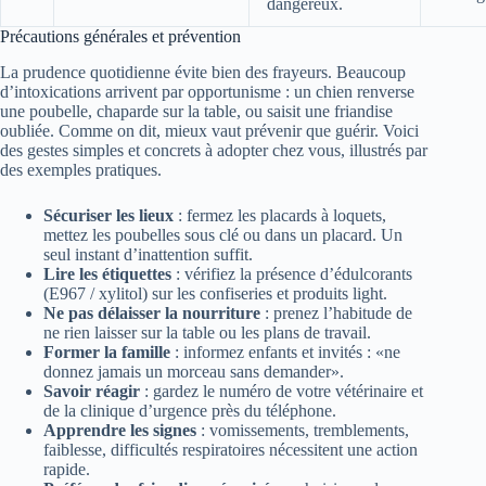
dangereux.
Précautions générales et prévention
La prudence quotidienne évite bien des frayeurs. Beaucoup
d’intoxications arrivent par opportunisme : un chien renverse
une poubelle, chaparde sur la table, ou saisit une friandise
oubliée. Comme on dit, mieux vaut prévenir que guérir. Voici
des gestes simples et concrets à adopter chez vous, illustrés par
des exemples pratiques.
Sécuriser les lieux
: fermez les placards à loquets,
mettez les poubelles sous clé ou dans un placard. Un
seul instant d’inattention suffit.
Lire les étiquettes
: vérifiez la présence d’édulcorants
(E967 / xylitol) sur les confiseries et produits light.
Ne pas délaisser la nourriture
: prenez l’habitude de
ne rien laisser sur la table ou les plans de travail.
Former la famille
: informez enfants et invités : «ne
donnez jamais un morceau sans demander».
Savoir réagir
: gardez le numéro de votre vétérinaire et
de la clinique d’urgence près du téléphone.
Apprendre les signes
: vomissements, tremblements,
faiblesse, difficultés respiratoires nécessitent une action
rapide.