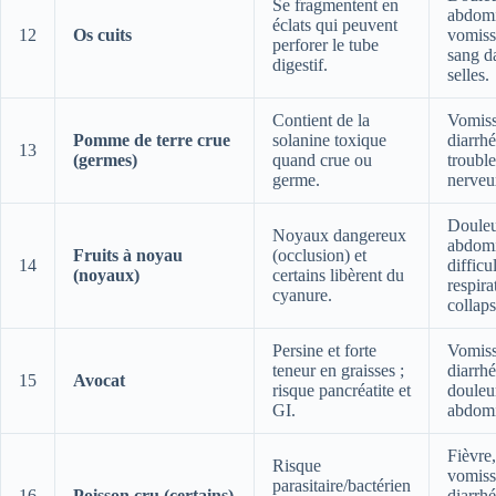
Se fragmentent en
abdomi
éclats qui peuvent
12
Os cuits
vomiss
perforer le tube
sang d
digestif.
selles.
Contient de la
Vomiss
Pomme de terre crue
solanine toxique
diarrhé
13
(germes)
quand crue ou
trouble
germe.
nerveu
Douleu
Noyaux dangereux
abdomi
Fruits à noyau
(occlusion) et
14
difficu
(noyaux)
certains libèrent du
respira
cyanure.
collaps
Persine et forte
Vomiss
teneur en graisses ;
diarrhé
15
Avocat
risque pancréatite et
douleu
GI.
abdomi
Fièvre,
Risque
vomiss
parasitaire/bactérien
16
Poisson cru (certains)
diarrhé