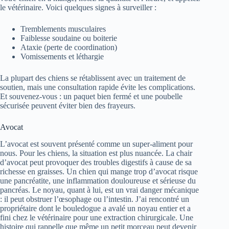
le vétérinaire. Voici quelques signes à surveiller :
Tremblements musculaires
Faiblesse soudaine ou boiterie
Ataxie (perte de coordination)
Vomissements et léthargie
La plupart des chiens se rétablissent avec un traitement de
soutien, mais une consultation rapide évite les complications.
Et souvenez-vous : un paquet bien fermé et une poubelle
sécurisée peuvent éviter bien des frayeurs.
Avocat
L’avocat est souvent présenté comme un super-aliment pour
nous. Pour les chiens, la situation est plus nuancée. La chair
d’avocat peut provoquer des troubles digestifs à cause de sa
richesse en graisses. Un chien qui mange trop d’avocat risque
une pancréatite, une inflammation douloureuse et sérieuse du
pancréas. Le noyau, quant à lui, est un vrai danger mécanique
: il peut obstruer l’œsophage ou l’intestin. J’ai rencontré un
propriétaire dont le bouledogue a avalé un noyau entier et a
fini chez le vétérinaire pour une extraction chirurgicale. Une
histoire qui rappelle que même un petit morceau peut devenir