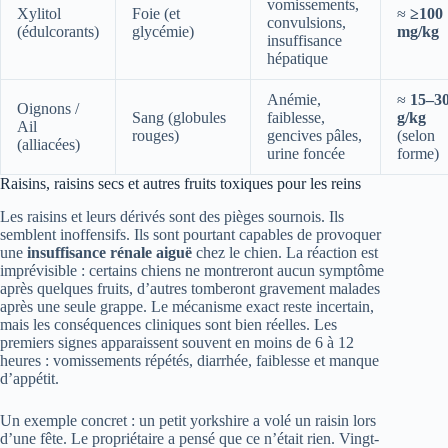
vomissements,
Xylitol
Foie (et
≈
≥100
convulsions,
(édulcorants)
glycémie)
mg/kg
insuffisance
hépatique
Anémie,
≈
15–3
Oignons /
Sang (globules
faiblesse,
g/kg
Ail
rouges)
gencives pâles,
(selon
(alliacées)
urine foncée
forme)
Raisins, raisins secs et autres fruits toxiques pour les reins
Les raisins et leurs dérivés sont des pièges sournois. Ils
semblent inoffensifs. Ils sont pourtant capables de provoquer
une
insuffisance rénale aiguë
chez le chien. La réaction est
imprévisible : certains chiens ne montreront aucun symptôme
après quelques fruits, d’autres tomberont gravement malades
après une seule grappe. Le mécanisme exact reste incertain,
mais les conséquences cliniques sont bien réelles. Les
premiers signes apparaissent souvent en moins de 6 à 12
heures : vomissements répétés, diarrhée, faiblesse et manque
d’appétit.
Un exemple concret : un petit yorkshire a volé un raisin lors
d’une fête. Le propriétaire a pensé que ce n’était rien. Vingt-