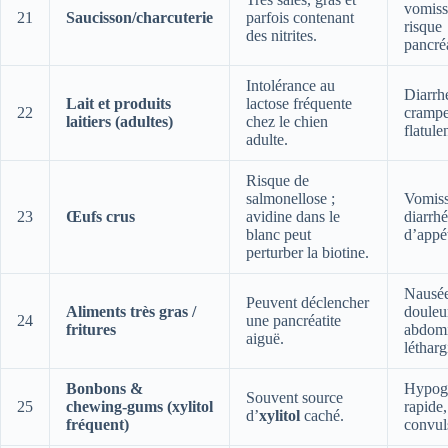
vomiss
21
Saucisson/charcuterie
parfois contenant
risque
des nitrites.
pancréa
Intolérance au
Diarrh
Lait et produits
lactose fréquente
22
crampe
laitiers (adultes)
chez le chien
flatule
adulte.
Risque de
salmonellose ;
Vomiss
23
Œufs crus
avidine dans le
diarrhé
blanc peut
d’appét
perturber la biotine.
Nausée
Peuvent déclencher
Aliments très gras /
douleu
24
une pancréatite
fritures
abdomi
aiguë.
létharg
Bonbons &
Hypog
Souvent source
25
chewing‑gums (xylitol
rapide,
d’
xylitol
caché.
fréquent)
convul