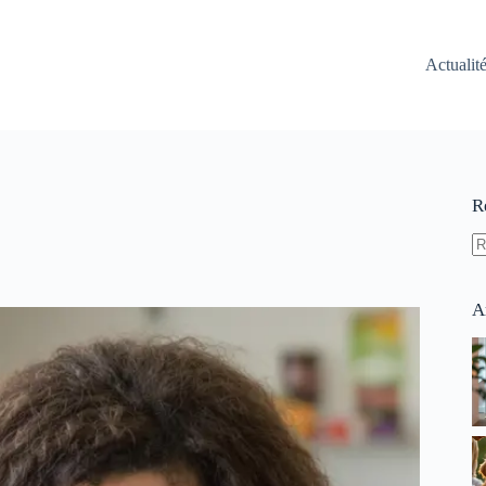
Actualit
R
A
ré
A