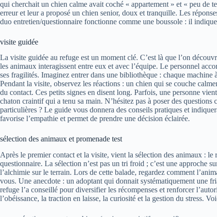
qui cherchait un chien calme avait coché « appartement » et « peu de tem
erreur et leur a proposé un chien senior, doux et tranquille. Les réponses
duo entretien/questionnaire fonctionne comme une boussole : il indique 
visite guidée
La visite guidée au refuge est un moment clé. C’est là que l’on découv
les animaux interagissent entre eux et avec l’équipe. Le personnel acco
ses fragilités. Imaginez entrer dans une bibliothèque : chaque machine 
Pendant la visite, observez les réactions : un chien qui se couche calme
du contact. Ces petits signes en disent long. Parfois, une personne vien
chaton craintif qui a tenu sa main. N’hésitez pas à poser des questions c
particulières ? Le guide vous donnera des conseils pratiques et indiquer
favorise l’empathie et permet de prendre une décision éclairée.
sélection des animaux et promenade test
Après le premier contact et la visite, vient la sélection des animaux : l
questionnaire. La sélection n’est pas un tri froid ; c’est une approche 
l’alchimie sur le terrain. Lors de cette balade, regardez comment l’anima
vous. Une anecdote : un adoptant qui donnait systématiquement une fri
refuge l’a conseillé pour diversifier les récompenses et renforcer l’aut
l’obéissance, la traction en laisse, la curiosité et la gestion du stress