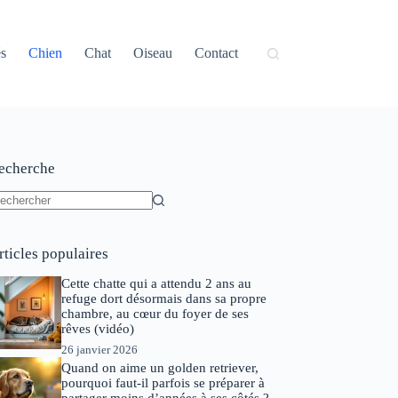
és
Chien
Chat
Oiseau
Contact
echerche
ucun
sultat
rticles populaires
Cette chatte qui a attendu 2 ans au
refuge dort désormais dans sa propre
chambre, au cœur du foyer de ses
rêves (vidéo)
26 janvier 2026
Quand on aime un golden retriever,
pourquoi faut-il parfois se préparer à