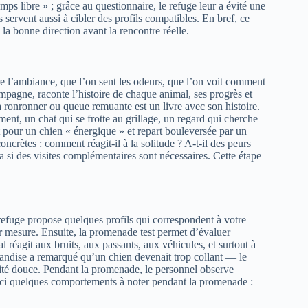
ps libre » ; grâce au questionnaire, le refuge leur a évité une
 servent aussi à cibler des profils compatibles. En bref, ce
la bonne direction avant la rencontre réelle.
re l’ambiance, que l’on sent les odeurs, que l’on voit comment
mpagne, raconte l’histoire de chaque animal, ses progrès et
à ronronner ou queue remuante est un livre avec son histoire.
ment, un chat qui se frotte au grillage, un regard qui cherche
t pour un chien « énergique » et repart bouleversée par un
oncrètes : comment réagit‑il à la solitude ? A‑t‑il des peurs
a si des visites complémentaires sont nécessaires. Cette étape
e refuge propose quelques profils qui correspondent à votre
sur mesure. Ensuite, la promenade test permet d’évaluer
l réagit aux bruits, aux passants, aux véhicules, et surtout à
andise a remarqué qu’un chien devenait trop collant — le
orité douce. Pendant la promenade, le personnel observe
. Voici quelques comportements à noter pendant la promenade :