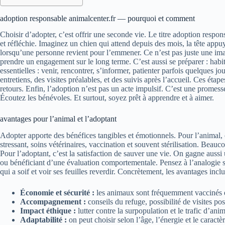
adoption responsable animalcenter.fr — pourquoi et comment
Choisir d’adopter, c’est offrir une seconde vie. Le titre adoption resp
et réfléchie. Imaginez un chien qui attend depuis des mois, la tête appuy
lorsqu’une personne revient pour l’emmener. Ce n’est pas juste une image
prendre un engagement sur le long terme. C’est aussi se préparer : habit
essentielles : venir, rencontrer, s’informer, patienter parfois quelques 
entretiens, des visites préalables, et des suivis après l’accueil. Ces étapes
retours. Enfin, l’adoption n’est pas un acte impulsif. C’est une promesse 
Écoutez les bénévoles. Et surtout, soyez prêt à apprendre et à aimer.
avantages pour l’animal et l’adoptant
Adopter apporte des bénéfices tangibles et émotionnels. Pour l’animal,
stressant, soins vétérinaires, vaccination et souvent stérilisation. Beauco
Pour l’adoptant, c’est la satisfaction de sauver une vie. On gagne aussi
ou bénéficiant d’une évaluation comportementale. Pensez à l’analogie s
qui a soif et voir ses feuilles reverdir. Concrètement, les avantages inclu
Économie et sécurité :
les animaux sont fréquemment vaccinés et
Accompagnement :
conseils du refuge, possibilité de visites po
Impact éthique :
lutter contre la surpopulation et le trafic d’ani
Adaptabilité :
on peut choisir selon l’âge, l’énergie et le caract