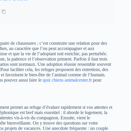
aire de chaussures : c’est construire une relation pour des
idien, au caractère que l’on peut accompagner et aux
e et que la vie de l’adoptant soit enrichie, pas perturbée.
, la patience et l’observation priment. Parfois il faut trois
narios sont normaux. Une adoption réussie ressemble souvent
Pour faciliter cela, les refuges proposent des entretiens, des
s et favorisent le bien‑être de l’animal comme de l’humain.
us pouvez aussi faire le
quiz chiens animalcenter.fr
pour
ent permet au refuge d’évaluer rapidement si vos attentes et
phonique est bref mais essentiel : il aborde le logement, la
 attentes vis‑à‑vis du compagnon. Ensuite, vient le
ête bienveillante. On y trouve des questions sur votre
vos projets de vacances. Une anecdote fréquente : un couple