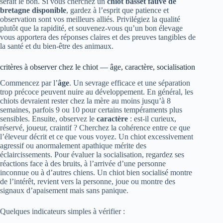
serait le bon. Si vous cherchez un
chiot basset fauve de
bretagne disponible
, gardez à l’esprit que patience et
observation sont vos meilleurs alliés. Privilégiez la qualité
plutôt que la rapidité, et souvenez-vous qu’un bon élevage
vous apportera des réponses claires et des preuves tangibles de
la santé et du bien-être des animaux.
critères à observer chez le chiot — âge, caractère, socialisation
Commencez par l’
âge
. Un sevrage efficace et une séparation
trop précoce peuvent nuire au développement. En général, les
chiots devraient rester chez la mère au moins jusqu’à 8
semaines, parfois 9 ou 10 pour certains tempéraments plus
sensibles. Ensuite, observez le
caractère
: est-il curieux,
réservé, joueur, craintif ? Cherchez la cohérence entre ce que
l’éleveur décrit et ce que vous voyez. Un chiot excessivement
agressif ou anormalement apathique mérite des
éclaircissements. Pour évaluer la socialisation, regardez ses
réactions face à des bruits, à l’arrivée d’une personne
inconnue ou à d’autres chiens. Un chiot bien socialisé montre
de l’intérêt, revient vers la personne, joue ou montre des
signaux d’apaisement mais sans panique.
Quelques indicateurs simples à vérifier :