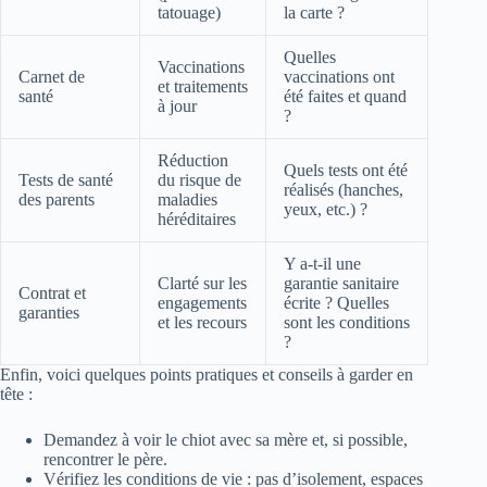
tatouage)
la carte ?
Quelles
Vaccinations
Carnet de
vaccinations ont
et traitements
santé
été faites et quand
à jour
?
Réduction
Quels tests ont été
Tests de santé
du risque de
réalisés (hanches,
des parents
maladies
yeux, etc.) ?
héréditaires
Y a-t-il une
Clarté sur les
garantie sanitaire
Contrat et
engagements
écrite ? Quelles
garanties
et les recours
sont les conditions
?
Enfin, voici quelques points pratiques et conseils à garder en
tête :
Demandez à voir le chiot avec sa mère et, si possible,
rencontrer le père.
Vérifiez les conditions de vie : pas d’isolement, espaces