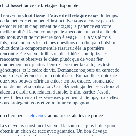
chiot basset fauve de bretagne disponible
Trouver un
chiot Basset Fauve de Bretagne
exige du temps,
de la méthode et un peu d’instinct. Ne vous attendez pas à le
dénicher en un claquement de doigts ; la patience est votre
meilleur allié. Raconter une petite anecdote : un ami a attendu
six mois avant de trouver le bon élevage — il a visité trois
fois, posé toujours les mêmes questions et a fini par choisir un
chiot dont le comportement le rassurait dès la première
rencontre. Ce souvenir illustre bien l’idée : multipliez les
rencontres et observez le chien plutôt que de vous fier
uniquement aux photos. Pensez à vérifier la santé, les tests
génétiques, et le cadre de vie. Demandez toujours un carnet de
santé, des références et un contrat écrit. En parallèle, notez ce
que vous pouvez offrir au chiot : temps, espace, promenade
quotidienne et socialisation. Ces éléments guident vos choix et
aident à établir une relation durable. Enfin, gardez l’esprit
ouvert : les démarches sérieuses prennent du temps, mais elles
vous protègent, vous et votre futur compagnon.
où chercher —
éleveurs
, annuaires et alertes de portée
Les éleveurs constituent souvent la source la plus fiable pour
obtenir un chien de race avec garanties. Un bon élevage