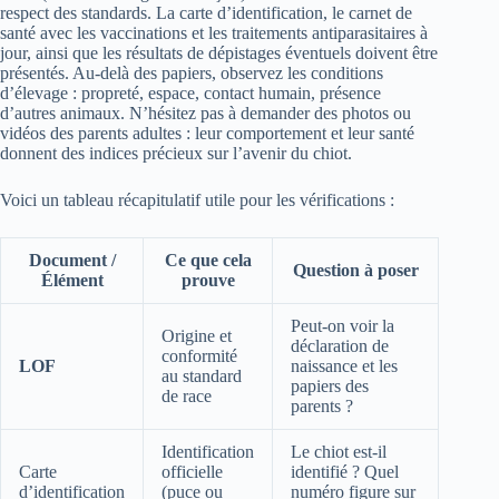
respect des standards. La carte d’identification, le carnet de
santé avec les vaccinations et les traitements antiparasitaires à
jour, ainsi que les résultats de dépistages éventuels doivent être
présentés. Au-delà des papiers, observez les conditions
d’élevage : propreté, espace, contact humain, présence
d’autres animaux. N’hésitez pas à demander des photos ou
vidéos des parents adultes : leur comportement et leur santé
donnent des indices précieux sur l’avenir du chiot.
Voici un tableau récapitulatif utile pour les vérifications :
Document /
Ce que cela
Question à poser
Élément
prouve
Peut-on voir la
Origine et
déclaration de
conformité
LOF
naissance et les
au standard
papiers des
de race
parents ?
Identification
Le chiot est-il
Carte
officielle
identifié ? Quel
d’identification
(puce ou
numéro figure sur