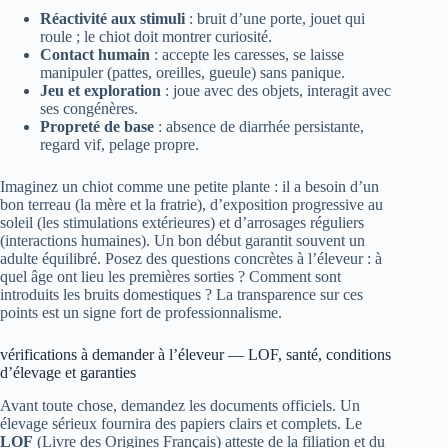
Réactivité aux stimuli
: bruit d’une porte, jouet qui
roule ; le chiot doit montrer curiosité.
Contact humain
: accepte les caresses, se laisse
manipuler (pattes, oreilles, gueule) sans panique.
Jeu et exploration
: joue avec des objets, interagit avec
ses congénères.
Propreté de base
: absence de diarrhée persistante,
regard vif, pelage propre.
Imaginez un chiot comme une petite plante : il a besoin d’un
bon terreau (la mère et la fratrie), d’exposition progressive au
soleil (les stimulations extérieures) et d’arrosages réguliers
(interactions humaines). Un bon début garantit souvent un
adulte équilibré. Posez des questions concrètes à l’éleveur : à
quel âge ont lieu les premières sorties ? Comment sont
introduits les bruits domestiques ? La transparence sur ces
points est un signe fort de professionnalisme.
vérifications à demander à l’éleveur — LOF, santé, conditions
d’élevage et garanties
Avant toute chose, demandez les documents officiels. Un
élevage sérieux fournira des papiers clairs et complets. Le
LOF
(Livre des Origines Français) atteste de la filiation et du