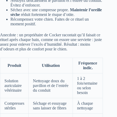
Nettoyez délicatement le pavillon et l’entrée du conduit.
Évitez d’enfoncer.
Séchez avec une compresse propre.
Maintenir l’oreille
sèche
réduit fortement le risque d’otite.
Récompensez votre chien. Faites de ce rituel un
moment positif.
Anecdote : un propriétaire de Cocker racontait qu’il faisait ce
rituel après chaque bain, comme on essore une serviette : juste
assez pour enlever l’excès d’humidité. Résultat : moins
d’odeurs et plus de confort pour le chien.
Fréquence
Produit
Utilisation
indic.
1 à 2
Solution
Nettoyage doux du
fois/semaine
auriculaire
pavillon et de l’entrée
ou selon
vétérinaire
du conduit
besoin
Compresses
Séchage et essuyage
À chaque
stériles
sans laisser de fibres
nettoyage