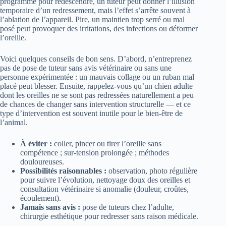
programmé pour redescendre, un tuteur peut donner l’illusion
temporaire d’un redressement, mais l’effet s’arrête souvent à
l’ablation de l’appareil. Pire, un maintien trop serré ou mal
posé peut provoquer des irritations, des infections ou déformer
l’oreille.
Voici quelques conseils de bon sens. D’abord, n’entreprenez
pas de pose de tuteur sans avis vétérinaire ou sans une
personne expérimentée : un mauvais collage ou un ruban mal
placé peut blesser. Ensuite, rappelez-vous qu’un chien adulte
dont les oreilles ne se sont pas redressées naturellement a peu
de chances de changer sans intervention structurelle — et ce
type d’intervention est souvent inutile pour le bien-être de
l’animal.
À éviter :
coller, pincer ou tirer l’oreille sans
compétence ; sur-tension prolongée ; méthodes
douloureuses.
Possibilités raisonnables :
observation, photo régulière
pour suivre l’évolution, nettoyage doux des oreilles et
consultation vétérinaire si anomalie (douleur, croûtes,
écoulement).
Jamais sans avis :
pose de tuteurs chez l’adulte,
chirurgie esthétique pour redresser sans raison médicale.