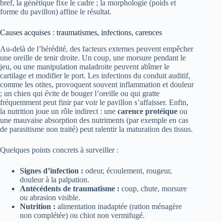
bref, la génétique fixe le cadre ; la morphologie (poids et
forme du pavillon) affine le résultat.
Causes acquises : traumatismes, infections, carences
Au-delà de l’hérédité, des facteurs externes peuvent empêcher
une oreille de tenir droite. Un coup, une morsure pendant le
jeu, ou une manipulation maladroite peuvent abîmer le
cartilage et modifier le port. Les infections du conduit auditif,
comme les otites, provoquent souvent inflammation et douleur
; un chien qui évite de bouger l’oreille ou qui gratte
fréquemment peut finir par voir le pavillon s’affaisser. Enfin,
la nutrition joue un rôle indirect : une
carence protéique
ou
une mauvaise absorption des nutriments (par exemple en cas
de parasitisme non traité) peut ralentir la maturation des tissus.
Quelques points concrets à surveiller :
Signes d’infection :
odeur, écoulement, rougeur,
douleur à la palpation.
Antécédents de traumatisme :
coup, chute, morsure
ou abrasion visible.
Nutrition :
alimentation inadaptée (ration ménagère
non complétée) ou chiot non vermifugé.