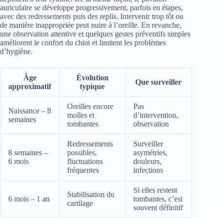
auriculaire se développe progressivement, parfois en étapes,
avec des redressements puis des replis. Intervenir trop tôt ou
de manière inappropriée peut nuire à l’oreille. En revanche,
une observation attentive et quelques gestes préventifs simples
améliorent le confort du chiot et limitent les problèmes
d’hygiène.
Âge
Évolution
Que surveiller
approximatif
typique
Oreilles encore
Pas
Naissance – 8
molles et
d’intervention,
semaines
tombantes
observation
Redressements
Surveiller
8 semaines –
possibles,
asymétries,
6 mois
fluctuations
douleurs,
fréquentes
infections
Si elles restent
Stabilisation du
6 mois – 1 an
tombantes, c’est
cartilage
souvent définitif