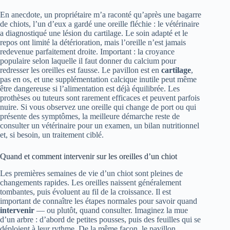
En anecdote, un propriétaire m’a raconté qu’après une bagarre
de chiots, l’un d’eux a gardé une oreille fléchie : le vétérinaire
a diagnostiqué une lésion du cartilage. Le soin adapté et le
repos ont limité la détérioration, mais l’oreille n’est jamais
redevenue parfaitement droite. Important : la croyance
populaire selon laquelle il faut donner du calcium pour
redresser les oreilles est fausse. Le pavillon est en
cartilage
,
pas en os, et une supplémentation calcique inutile peut même
être dangereuse si l’alimentation est déjà équilibrée. Les
prothèses ou tuteurs sont rarement efficaces et peuvent parfois
nuire. Si vous observez une oreille qui change de port ou qui
présente des symptômes, la meilleure démarche reste de
consulter un vétérinaire pour un examen, un bilan nutritionnel
et, si besoin, un traitement ciblé.
Quand et comment intervenir sur les oreilles d’un chiot
Les premières semaines de vie d’un chiot sont pleines de
changements rapides. Les oreilles naissent généralement
tombantes, puis évoluent au fil de la croissance. Il est
important de connaître les étapes normales pour savoir quand
intervenir
— ou plutôt, quand consulter. Imaginez la mue
d’un arbre : d’abord de petites pousses, puis des feuilles qui se
déploient à leur rythme. De la même façon, le pavillon