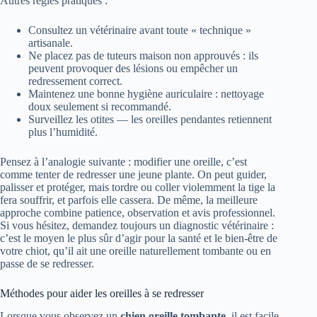
Autres règles pratiques :
Consultez un vétérinaire avant toute « technique »
artisanale.
Ne placez pas de tuteurs maison non approuvés : ils
peuvent provoquer des lésions ou empêcher un
redressement correct.
Maintenez une bonne hygiène auriculaire : nettoyage
doux seulement si recommandé.
Surveillez les otites — les oreilles pendantes retiennent
plus l’humidité.
Pensez à l’analogie suivante : modifier une oreille, c’est
comme tenter de redresser une jeune plante. On peut guider,
palisser et protéger, mais tordre ou coller violemment la tige la
fera souffrir, et parfois elle cassera. De même, la meilleure
approche combine patience, observation et avis professionnel.
Si vous hésitez, demandez toujours un diagnostic vétérinaire :
c’est le moyen le plus sûr d’agir pour la santé et le bien-être de
votre chiot, qu’il ait une oreille naturellement tombante ou en
passe de se redresser.
Méthodes pour aider les oreilles à se redresser
Lorsque vous observez un
chien oreille tombante
, il est facile