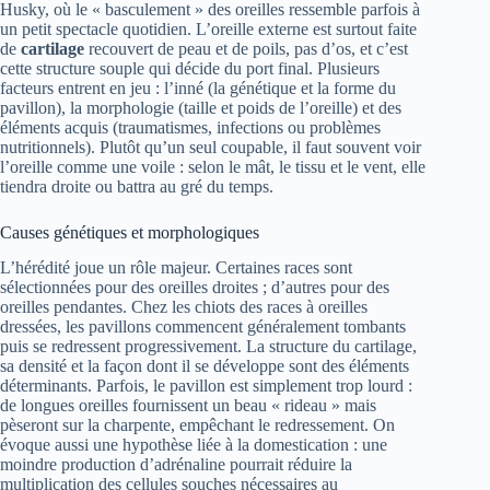
Husky, où le « basculement » des oreilles ressemble parfois à
un petit spectacle quotidien. L’oreille externe est surtout faite
de
cartilage
recouvert de peau et de poils, pas d’os, et c’est
cette structure souple qui décide du port final. Plusieurs
facteurs entrent en jeu : l’inné (la génétique et la forme du
pavillon), la morphologie (taille et poids de l’oreille) et des
éléments acquis (traumatismes, infections ou problèmes
nutritionnels). Plutôt qu’un seul coupable, il faut souvent voir
l’oreille comme une voile : selon le mât, le tissu et le vent, elle
tiendra droite ou battra au gré du temps.
Causes génétiques et morphologiques
L’hérédité joue un rôle majeur. Certaines races sont
sélectionnées pour des oreilles droites ; d’autres pour des
oreilles pendantes. Chez les chiots des races à oreilles
dressées, les pavillons commencent généralement tombants
puis se redressent progressivement. La structure du cartilage,
sa densité et la façon dont il se développe sont des éléments
déterminants. Parfois, le pavillon est simplement trop lourd :
de longues oreilles fournissent un beau « rideau » mais
pèseront sur la charpente, empêchant le redressement. On
évoque aussi une hypothèse liée à la domestication : une
moindre production d’adrénaline pourrait réduire la
multiplication des cellules souches nécessaires au