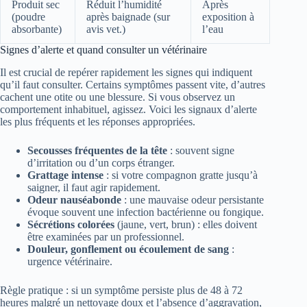
Produit sec
Réduit l’humidité
Après
(poudre
après baignade (sur
exposition à
absorbante)
avis vet.)
l’eau
Signes d’alerte et quand consulter un vétérinaire
Il est crucial de repérer rapidement les signes qui indiquent
qu’il faut consulter. Certains symptômes passent vite, d’autres
cachent une otite ou une blessure. Si vous observez un
comportement inhabituel, agissez. Voici les signaux d’alerte
les plus fréquents et les réponses appropriées.
Secousses fréquentes de la tête
: souvent signe
d’irritation ou d’un corps étranger.
Grattage intense
: si votre compagnon gratte jusqu’à
saigner, il faut agir rapidement.
Odeur nauséabonde
: une mauvaise odeur persistante
évoque souvent une infection bactérienne ou fongique.
Sécrétions colorées
(jaune, vert, brun) : elles doivent
être examinées par un professionnel.
Douleur, gonflement ou écoulement de sang
:
urgence vétérinaire.
Règle pratique : si un symptôme persiste plus de 48 à 72
heures malgré un nettoyage doux et l’absence d’aggravation,