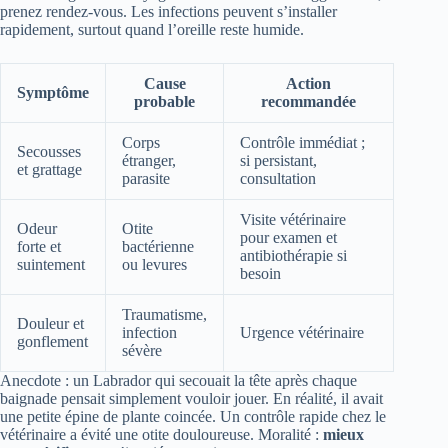
prenez rendez-vous. Les infections peuvent s’installer
rapidement, surtout quand l’oreille reste humide.
Cause
Action
Symptôme
probable
recommandée
Corps
Contrôle immédiat ;
Secousses
étranger,
si persistant,
et grattage
parasite
consultation
Visite vétérinaire
Odeur
Otite
pour examen et
forte et
bactérienne
antibiothérapie si
suintement
ou levures
besoin
Traumatisme,
Douleur et
infection
Urgence vétérinaire
gonflement
sévère
Anecdote : un Labrador qui secouait la tête après chaque
baignade pensait simplement vouloir jouer. En réalité, il avait
une petite épine de plante coincée. Un contrôle rapide chez le
vétérinaire a évité une otite douloureuse. Moralité :
mieux