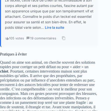
Le teckel, cette race de chien si reconnaissable à son
corps allongé et ses pattes courtes, fascine autant par
son apparence unique que par son tempérament vif et
attachant. Connaître le poids d’un teckel est essentiel
pour assurer sa santé et son bien-être. En effet, le
poids idéal varie selon...
Lire la suite
105 votes
·
19 commentaires
·
Pratiques à éviter
Quand on aime son animal, on cherche souvent des solutions
rapides pour corriger un petit défaut ou pour « aider » un
chiot
. Pourtant, certaines interventions maison sont plus
nuisibles qu’utiles. Il arrive que des propriétaires, par
précipitation ou par influence d’anecdotes entendues au parc,
recourent à des astuces bricolées pour tenter de redresser une
oreille. C’est compréhensible : on veut le meilleur pour son
compagnon. Mais ces gestes peuvent provoquer des blessures,
des infections ou des déformations irréversibles. Pensez-y
comme à un pansement trop serré sur une plante fragile : au
lieu de soutenir, il étrangle et tue. Avant toute manipulation, il