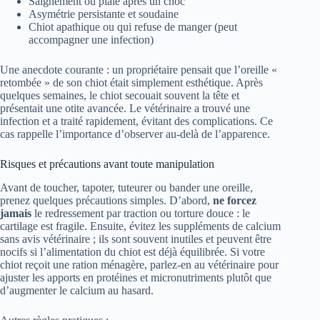
Saignement ou plaie après un choc
Asymétrie persistante et soudaine
Chiot apathique ou qui refuse de manger (peut
accompagner une infection)
Une anecdote courante : un propriétaire pensait que l’oreille «
retombée » de son chiot était simplement esthétique. Après
quelques semaines, le chiot secouait souvent la tête et
présentait une otite avancée. Le vétérinaire a trouvé une
infection et a traité rapidement, évitant des complications. Ce
cas rappelle l’importance d’observer au-delà de l’apparence.
Risques et précautions avant toute manipulation
Avant de toucher, tapoter, tuteurer ou bander une oreille,
prenez quelques précautions simples. D’abord,
ne forcez
jamais
le redressement par traction ou torture douce : le
cartilage est fragile. Ensuite, évitez les suppléments de calcium
sans avis vétérinaire ; ils sont souvent inutiles et peuvent être
nocifs si l’alimentation du chiot est déjà équilibrée. Si votre
chiot reçoit une ration ménagère, parlez-en au vétérinaire pour
ajuster les apports en protéines et micronutriments plutôt que
d’augmenter le calcium au hasard.