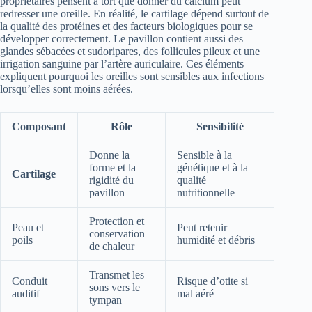
propriétaires pensent à tort que donner du calcium peut
redresser une oreille. En réalité, le cartilage dépend surtout de
la qualité des protéines et des facteurs biologiques pour se
développer correctement. Le pavillon contient aussi des
glandes sébacées et sudoripares, des follicules pileux et une
irrigation sanguine par l’artère auriculaire. Ces éléments
expliquent pourquoi les oreilles sont sensibles aux infections
lorsqu’elles sont moins aérées.
Composant
Rôle
Sensibilité
Donne la
Sensible à la
forme et la
génétique et à la
Cartilage
rigidité du
qualité
pavillon
nutritionnelle
Protection et
Peau et
Peut retenir
conservation
poils
humidité et débris
de chaleur
Transmet les
Conduit
Risque d’otite si
sons vers le
auditif
mal aéré
tympan