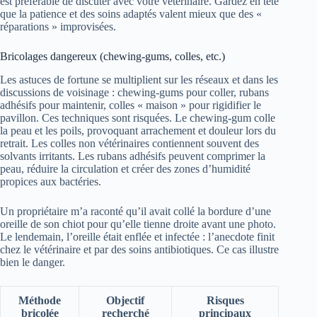
est préférable de discuter avec votre vétérinaire. Gardez en tête
que la patience et des soins adaptés valent mieux que des «
réparations » improvisées.
Bricolages dangereux (chewing-gums, colles, etc.)
Les astuces de fortune se multiplient sur les réseaux et dans les
discussions de voisinage : chewing-gums pour coller, rubans
adhésifs pour maintenir, colles « maison » pour rigidifier le
pavillon. Ces techniques sont risquées. Le chewing-gum colle
la peau et les poils, provoquant arrachement et douleur lors du
retrait. Les colles non vétérinaires contiennent souvent des
solvants irritants. Les rubans adhésifs peuvent comprimer la
peau, réduire la circulation et créer des zones d’humidité
propices aux bactéries.
Un propriétaire m’a raconté qu’il avait collé la bordure d’une
oreille de son chiot pour qu’elle tienne droite avant une photo.
Le lendemain, l’oreille était enflée et infectée : l’anecdote finit
chez le vétérinaire et par des soins antibiotiques. Ce cas illustre
bien le danger.
Méthode
Objectif
Risques
bricolée
recherché
principaux