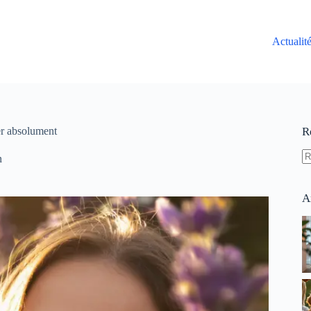
Actualit
nter absolument
R
n
A
ré
A