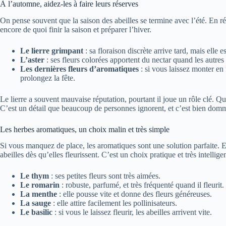
À l’automne, aidez-les à faire leurs réserves
On pense souvent que la saison des abeilles se termine avec l’été. En 
encore de quoi finir la saison et préparer l’hiver.
Le lierre grimpant
: sa floraison discrète arrive tard, mais elle est
L’aster
: ses fleurs colorées apportent du nectar quand les autres 
Les dernières fleurs d’aromatiques
: si vous laissez monter en
prolongez la fête.
Le lierre a souvent mauvaise réputation, pourtant il joue un rôle clé. Qu
C’est un détail que beaucoup de personnes ignorent, et c’est bien dom
Les herbes aromatiques, un choix malin et très simple
Si vous manquez de place, les aromatiques sont une solution parfaite. Ell
abeilles dès qu’elles fleurissent. C’est un choix pratique et très intelligen
Le thym
: ses petites fleurs sont très aimées.
Le romarin
: robuste, parfumé, et très fréquenté quand il fleurit.
La menthe
: elle pousse vite et donne des fleurs généreuses.
La sauge
: elle attire facilement les pollinisateurs.
Le basilic
: si vous le laissez fleurir, les abeilles arrivent vite.