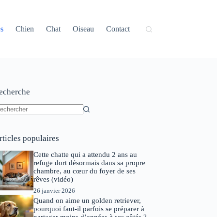
és
Chien
Chat
Oiseau
Contact
echerche
ucun
sultat
rticles populaires
Cette chatte qui a attendu 2 ans au
refuge dort désormais dans sa propre
chambre, au cœur du foyer de ses
rêves (vidéo)
26 janvier 2026
Quand on aime un golden retriever,
pourquoi faut-il parfois se préparer à