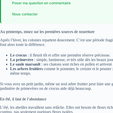
Poser ma question en commentaire
Nous contacter
Au printemps, misez sur les premières sources de nourriture
Après l’hiver, les colonies repartent doucement. C’est une période fragil
font alors toute la différence.
Le crocus
: il fleurit tôt et offre une première réserve précieuse.
La primevère
: simple, lumineuse, et très utile dès les beaux jou
Le saule marsault
: ses chatons sont riches en pollen et arriven
Les arbres fruitiers
comme le pommier, le cerisier et le prunier 
même temps.
Si vous avez un petit jardin, même un seul arbre fruitier peut faire une
jardinière de primevères ou de crocus aide déjà beaucoup.
En été, il faut de l’abondance
L’été, les abeilles travaillent sans relâche. Elles ont besoin de fleurs ric
continu, pas seulement quelques fleurs isolées.