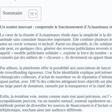
Sommaire
Un soutien innovant : comprendre le fonctionnement d’Actuanimaux et s
Le cœur de la réussite d’Actuanimaux réside dans la simplicité et la div
animale sans contrainte financière importante. Elle combine plusieurs le
ainsi un cercle vertueux et inclusif. Parmi ces dispositifs, le clic solida
site peut, en quelques clics, générer des revenus publicitaires reversés
appelé « modèle publicitaire solidaire », exploite la force du nombre : u
cumulés par des milliers de « clicoeurs », ils deviennent un apport financ
Par ailleurs, la plateforme offre la possibilité aux associations de lanc
de crowdfunding rigoureux. Une fiche identifiable explique précisément
chirurgicales coûteuses, d’achat de nourriture ou de réparation d’infras
quasi parfait, avec 100 % des collectes atteignant leurs objectifs sur p
un large panel de donateurs, rassurés par la transparence et la clarté des
Enfin, la troisième voie, moins connue mais tout aussi précieuse, est l
sympathisants peuvent, via un numéro surtaxé, soutenir rapidement un a
méthode permet de diversifier les sources de financement et d’inclure c
téléphonique, touchant ainsi une audience différente.