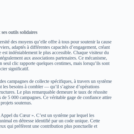
es outils solidaires
ersité des moyens qu’elle offre à tous pour soutenir la cause
viers, adaptés à différentes capacités d’engagement, créant
ire est indéniablement le plus accessible. Chaque visiteur du
 intégralement aux associations partenaires. Ce mécanisme,
n seul clic rapporte quelques centimes, mais lorsqu’ils sont
ier significatif.
er des campagnes de collecte spécifiques, à travers un système
 les besoins à combler — qu’il s’agisse d’opérations
tructures. Le plus remarquable demeure le taux de réussite
lus de 5 000 campagnes. Ce véritable gage de confiance attire
 projets soutenus.
’« Appel du Cœur ». C’est un système par lequel les
nimal en détresse identifié par un code unique. Cette
eux qui préfèrent une contribution plus ponctuelle et