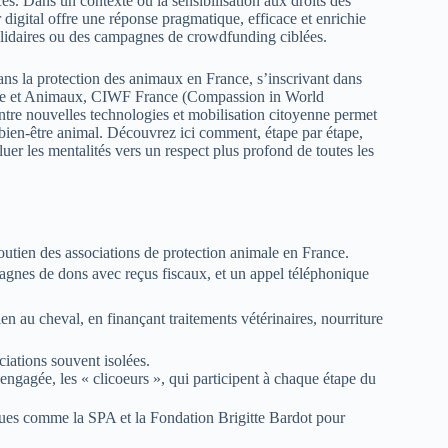
ces. Dans un contexte où la sensibilisation aux droits des
 digital offre une réponse pragmatique, efficace et enrichie
 solidaires ou des campagnes de crowdfunding ciblées.
 la protection des animaux en France, s’inscrivant dans
que et Animaux, CIWF France (Compassion in World
tre nouvelles technologies et mobilisation citoyenne permet
le bien-être animal. Découvrez ici comment, étape par étape,
uer les mentalités vers un respect plus profond de toutes les
utien des associations de protection animale en France.
pagnes de dons avec reçus fiscaux, et un appel téléphonique
n au cheval, en finançant traitements vétérinaires, nourriture
ciations souvent isolées.
gagée, les « clicoeurs », qui participent à chaque étape du
ques comme la SPA et la Fondation Brigitte Bardot pour