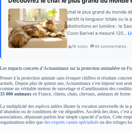
Découvrez le chat le plus grand du monde 
chat le plus grand du monde dé
tantôt la longueur totale ou le
distinctions en lumière : le Sa
Coon Barivel a mesuré 120...
Li
16 votes
·
44 commentaires
·
Les impacts concrets d’Actuanimaux sur la protection animalière en Fr
Penser à la protection animale sans évoquer chiffres et résultats conc
actuels. Depuis plus de quinze ans, Actuanimaux s’est imposé non seu
comme un véritable moteur de sauvetage et d’amélioration des condition
35 000 animaux
en France, chiens, chats, chevaux, animaux de ferme 
La multiplicité des espèces aidées illustre la vocation universelle de la
d’abandon ou de conditions de vie dégradées. Au-delà des dons, c’est au
associations, dépassant parfois leur simple capacité d’action. Cette e
organisations telles que
des experts canins spécialisés
ou des refuges lo