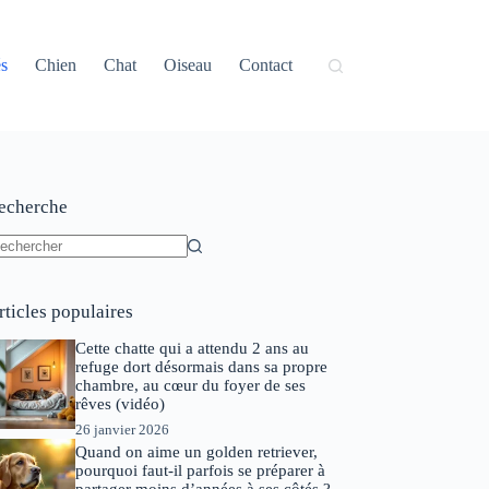
és
Chien
Chat
Oiseau
Contact
echerche
ucun
sultat
rticles populaires
Cette chatte qui a attendu 2 ans au
refuge dort désormais dans sa propre
chambre, au cœur du foyer de ses
rêves (vidéo)
26 janvier 2026
Quand on aime un golden retriever,
pourquoi faut-il parfois se préparer à