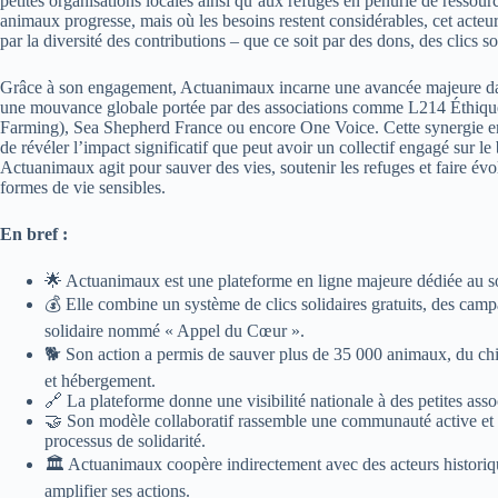
petites organisations locales ainsi qu’aux refuges en pénurie de ressour
animaux progresse, mais où les besoins restent considérables, cet acteur
par la diversité des contributions – que ce soit par des dons, des clics
Grâce à son engagement, Actuanimaux incarne une avancée majeure dans
une mouvance globale portée par des associations comme L214 Éthi
Farming), Sea Shepherd France ou encore One Voice. Cette synergie en
de révéler l’impact significatif que peut avoir un collectif engagé sur 
Actuanimaux agit pour sauver des vies, soutenir les refuges et faire évol
formes de vie sensibles.
En bref :
🌟 Actuanimaux est une plateforme en ligne majeure dédiée au so
💰 Elle combine un système de clics solidaires gratuits, des cam
solidaire nommé « Appel du Cœur ».
🐕 Son action a permis de sauver plus de 35 000 animaux, du chie
et hébergement.
🔗 La plateforme donne une visibilité nationale à des petites asso
🤝 Son modèle collaboratif rassemble une communauté active et en
processus de solidarité.
🏛️ Actuanimaux coopère indirectement avec des acteurs histori
amplifier ses actions.