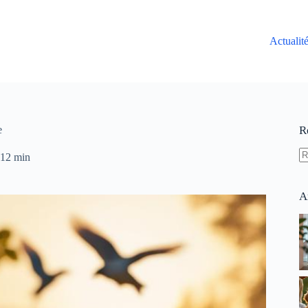
Actualit
e
R
12 min
A
ré
A