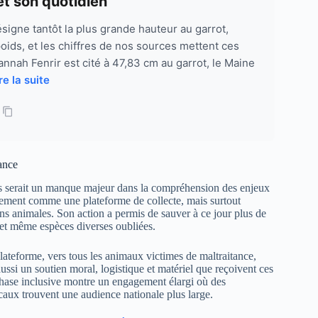
et son quotidien
signe tantôt la plus grande hauteur au garrot,
 poids, et les chiffres de nos sources mettent ces
vannah Fenrir est cité à 47,83 cm au garrot, le Maine
re la suite
ance
rets serait un manque majeur dans la compréhension des enjeux
lement comme une plateforme de collecte, mais surtout
s animales. Son action a permis de sauver à ce jour plus de
et même espèces diverses oubliées.
 plateforme, vers tous les animaux victimes de maltraitance,
ssi un soutien moral, logistique et matériel que reçoivent ces
mphase inclusive montre un engagement élargi où des
caux trouvent une audience nationale plus large.