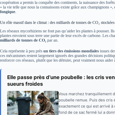
coopération a permis la conquête des continents, la naissance des forê
« la vie telle que nous la connaissons existe grâce aux champignons », 
fongique
.
Un rôle massif dans le climat : des milliards de tonnes de CO₂ stockées
Les réseaux mycorhiziens ne font pas qu’aider les plantes à pousser. Ils
plantes envoient sous terre une partie de leur excès de carbone. Les 
milliards de tonnes de CO₂
par an.
Cela représente à peu près
un tiers des émissions mondiales
issues des
ces mécanismes restent largement ignorés des grandes décisions politiqu
renforcer ces réseaux, plutôt que les détruire, peut vraiment nous aider 
Elle passe près d’une poubelle : les cris v
sueurs froides
Vous marchez tranquillement dan
poubelle remue. Puis des cris ét
exactement ce qui est arrivé à
fond de ce sac fermé lui a donn