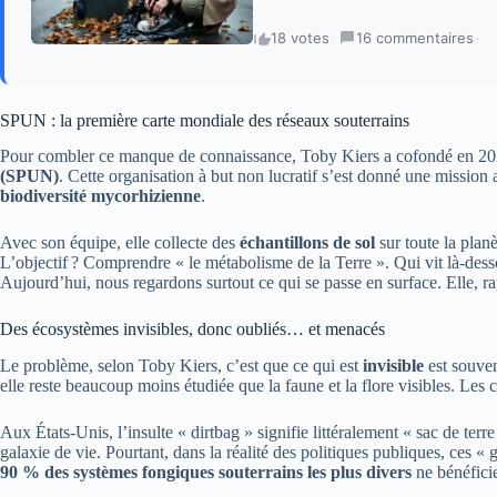
18 votes
·
16 commentaires
·
SPUN : la première carte mondiale des réseaux souterrains
Pour combler ce manque de connaissance, Toby Kiers a cofondé en 2
(SPUN)
. Cette organisation à but non lucratif s’est donné une mission 
biodiversité mycorhizienne
.
Avec son équipe, elle collecte des
échantillons de sol
sur toute la planè
L’objectif ? Comprendre « le métabolisme de la Terre ». Qui vit là-desso
Aujourd’hui, nous regardons surtout ce qui se passe en surface. Elle, r
Des écosystèmes invisibles, donc oubliés… et menacés
Le problème, selon Toby Kiers, c’est que ce qui est
invisible
est souven
elle reste beaucoup moins étudiée que la faune et la flore visibles. L
Aux États-Unis, l’insulte « dirtbag » signifie littéralement « sac de terre
galaxie de vie. Pourtant, dans la réalité des politiques publiques, ces « g
90 % des systèmes fongiques souterrains les plus divers
ne bénéficie