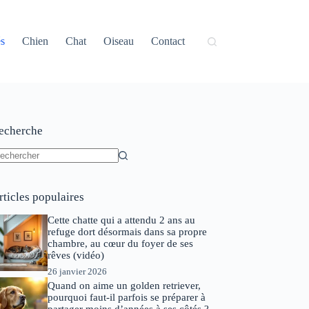
és
Chien
Chat
Oiseau
Contact
echerche
ucun
sultat
rticles populaires
Cette chatte qui a attendu 2 ans au
refuge dort désormais dans sa propre
chambre, au cœur du foyer de ses
rêves (vidéo)
26 janvier 2026
Quand on aime un golden retriever,
pourquoi faut-il parfois se préparer à