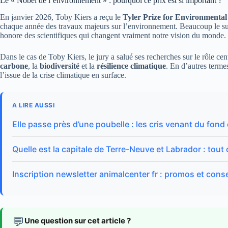
Le « Nobel de l’environnement » : pourquoi ce prix est si important ?
En janvier 2026, Toby Kiers a reçu le
Tyler Prize for Environmenta
chaque année des travaux majeurs sur l’environnement. Beaucoup le 
honore des scientifiques qui changent vraiment notre vision du monde.
Dans le cas de Toby Kiers, le jury a salué ses recherches sur le rôle cen
carbone
, la
biodiversité
et la
résilience climatique
. En d’autres terme
l’issue de la crise climatique en surface.
A LIRE AUSSI
Elle passe près d’une poubelle : les cris venant du fond
Quelle est la capitale de Terre-Neuve et Labrador : tout c
Inscription newsletter animalcenter fr : promos et conse
💬
Une question sur cet article ?