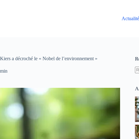
Actualit
 Kiers a décroché le « Nobel de l’environnement »
R
 min
A
ré
A