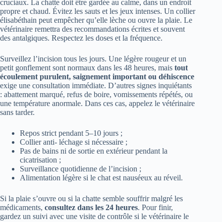
cruciaux. La chatte doit être gardée au calme, dans un endroit
propre et chaud. Évitez les sauts et les jeux intenses. Un collier
élisabéthain peut empêcher qu’elle lèche ou ouvre la plaie. Le
vétérinaire remettra des recommandations écrites et souvent
des antalgiques. Respectez les doses et la fréquence.
Surveillez l’incision tous les jours. Une légère rougeur et un
petit gonflement sont normaux dans les 48 heures, mais
tout
écoulement purulent, saignement important ou déhiscence
exige une consultation immédiate. D’autres signes inquiétants
: abattement marqué, refus de boire, vomissements répétés, ou
une température anormale. Dans ces cas, appelez le vétérinaire
sans tarder.
Repos strict pendant 5–10 jours ;
Collier anti- léchage si nécessaire ;
Pas de bains ni de sortie en extérieur pendant la
cicatrisation ;
Surveillance quotidienne de l’incision ;
Alimentation légère si le chat est nauséeux au réveil.
Si la plaie s’ouvre ou si la chatte semble souffrir malgré les
médicaments,
consultez dans les 24 heures
. Pour finir,
gardez un suivi avec une visite de contrôle si le vétérinaire le