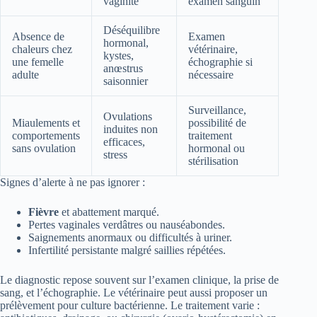
vaginite
examen sanguin
Déséquilibre
Absence de
Examen
hormonal,
chaleurs chez
vétérinaire,
kystes,
une femelle
échographie si
anœstrus
adulte
nécessaire
saisonnier
Surveillance,
Ovulations
Miaulements et
possibilité de
induites non
comportements
traitement
efficaces,
sans ovulation
hormonal ou
stress
stérilisation
Signes d’alerte à ne pas ignorer :
Fièvre
et abattement marqué.
Pertes vaginales verdâtres ou nauséabondes.
Saignements anormaux ou difficultés à uriner.
Infertilité persistante malgré saillies répétées.
Le diagnostic repose souvent sur l’examen clinique, la prise de
sang, et l’échographie. Le vétérinaire peut aussi proposer un
prélèvement pour culture bactérienne. Le traitement varie :