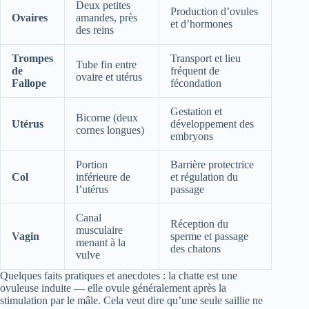
Deux petites
Production d’ovules
Ovaires
amandes, près
et d’hormones
des reins
Trompes
Transport et lieu
Tube fin entre
de
fréquent de
ovaire et utérus
Fallope
fécondation
Gestation et
Bicorne (deux
Utérus
développement des
cornes longues)
embryons
Portion
Barrière protectrice
Col
inférieure de
et régulation du
l’utérus
passage
Canal
Réception du
musculaire
Vagin
sperme et passage
menant à la
des chatons
vulve
Quelques faits pratiques et anecdotes : la chatte est une
ovuleuse induite — elle ovule généralement après la
stimulation par le mâle. Cela veut dire qu’une seule saillie ne