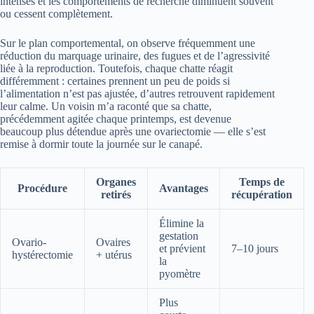
intenses et les comportements de recherche diminuent souvent
ou cessent complètement.
Sur le plan comportemental, on observe fréquemment une
réduction du marquage urinaire, des fugues et de l’agressivité
liée à la reproduction. Toutefois, chaque chatte réagit
différemment : certaines prennent un peu de poids si
l’alimentation n’est pas ajustée, d’autres retrouvent rapidement
leur calme. Un voisin m’a raconté que sa chatte,
précédemment agitée chaque printemps, est devenue
beaucoup plus détendue après une ovariectomie — elle s’est
remise à dormir toute la journée sur le canapé.
Organes
Temps de
Procédure
Avantages
retirés
récupération
Élimine la
gestation
Ovario-
Ovaires
et prévient
7–10 jours
hystérectomie
+ utérus
la
pyomètre
Plus