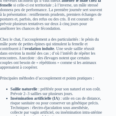
d’éleveurs racontent qu’il vaut mieux
amener le mâle chez la
femelle
si celle-ci est territoriale ; à l’inverse, un mâle stressé
donnera peu de performance. La première journée sert souvent
à la présentation : reniflements prudents, premiers échanges de
postures et, parfois, des refus ou des cris. Il est courant de
prévoir plusieurs tentatives sur deux à cinq jours pour
améliorer les chances de fécondation.
Chez le chat, l’accouplement a des particularités : le pénis du
mâle porte de petites épines qui stimulent la femelle et
contribuent à l’
ovulation induite
. Une seule saillie réussit
dans environ la moitié des cas ; d’où l’intérêt de répéter les
rencontres. Anecdote : des élevages notent que certains
couples ont besoin de « répétitions » comme si les animaux
apprenaient à coopérer.
Principales méthodes d’accouplement et points pratiques :
Saillie naturelle
: préférée pour son naturel et son coût.
Prévoir 2–3 saillies sur plusieurs jours.
Insémination artificielle (IA)
: utile en cas de distance,
risque sanitaire ou pour conserver un génétique précis.
Techniques : électro-éjaculation sous anesthésie,
collecte par vagin artificiel, ou insémination intra-utérine