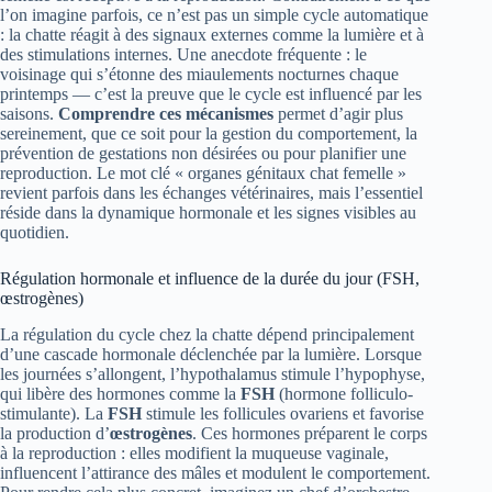
l’on imagine parfois, ce n’est pas un simple cycle automatique
: la chatte réagit à des signaux externes comme la lumière et à
des stimulations internes. Une anecdote fréquente : le
voisinage qui s’étonne des miaulements nocturnes chaque
printemps — c’est la preuve que le cycle est influencé par les
saisons.
Comprendre ces mécanismes
permet d’agir plus
sereinement, que ce soit pour la gestion du comportement, la
prévention de gestations non désirées ou pour planifier une
reproduction. Le mot clé « organes génitaux chat femelle »
revient parfois dans les échanges vétérinaires, mais l’essentiel
réside dans la dynamique hormonale et les signes visibles au
quotidien.
Régulation hormonale et influence de la durée du jour (FSH,
œstrogènes)
La régulation du cycle chez la chatte dépend principalement
d’une cascade hormonale déclenchée par la lumière. Lorsque
les journées s’allongent, l’hypothalamus stimule l’hypophyse,
qui libère des hormones comme la
FSH
(hormone folliculo-
stimulante). La
FSH
stimule les follicules ovariens et favorise
la production d’
œstrogènes
. Ces hormones préparent le corps
à la reproduction : elles modifient la muqueuse vaginale,
influencent l’attirance des mâles et modulent le comportement.