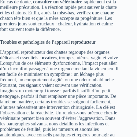
En cas de doute,
consulter un vétérinaire
rapidement est la
meilleure précaution. La réaction rapide peut sauver la chatte
et les chatons. Enfin, après la mise-bas, vérifiez que chaque
chaton tète bien et que la mère accepte sa progéniture. Les
premiers jours sont cruciaux : chaleur, hydratation et calme
font souvent toute la différence.
Troubles et pathologies de l’appareil reproducteur
L’appareil reproducteur des chattes regroupe des organes
délicats et essentiels :
ovaires
, trompes, utérus, vagin et vulve.
Lorsqu’un de ces éléments dysfonctionne, l’impact peut aller
d’un inconfort passager à une urgence mettant la vie en jeu. Il
est facile de minimiser un symptôme : un léchage plus
fréquent, un comportement agité, ou une odeur inhabituelle.
Pourtant, ces signaux valent souvent une vérification.
Imaginez un moteur qui tousse : parfois il suffit d’un petit
nettoyage, parfois il faut remplacer une pièce importante. De
la même manière, certains troubles se soignent facilement,
d’autres nécessitent une intervention chirurgicale.
La clé
est
l’observation et la réactivité. Un rendez-vous précoce chez le
vétérinaire permet bien souvent d’éviter l’aggravation. Dans
les paragraphes suivants, nous détaillons les infections et
problèmes de fertilité, puis les tumeurs et anomalies
anatomiques, avec conseils pratiques et repères pour agir au