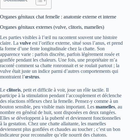
Organes génitaux chat femelle : anatomie externe et interne
Organes génitaux externes (vulve, clitoris, mamelles)
Les parties visibles à l’œil nu racontent souvent une histoire
claire. La
vulve
est l’orifice externe, situé sous l’anus, et prend
la forme d’une fente longitudinale chez la chatte. Son
apparence varie : parfois discrète, parfois légèrement rosée et
gonflée pendant les chaleurs. Une fois, une propriétaire m’a
raconté comment sa chatte ronronnait et se roulait partout ; la
vulve était juste un indice parmi d’autres comportements qui
montraient l’
œstrus
.
Le
clitoris
, petit et difficile à voir, joue un rôle tactile. Il
participe à la stimulation pendant l’accouplement et déclenche
des réactions réflexes chez la femelle. Pensez-y comme à un
bouton sensible, peu visible mais important. Les
mamelles
, au
nombre en général de huit, sont disposées en deux rangées.
Elles se développent à la puberté et deviennent fonctionnelles
à la gestation. Chez une chatte allaitante, les mamelles
deviennent plus gonflées et chaudes au toucher ; c’est un bon
indicateur pour reconnaître qu’elle nourrit des chatons.