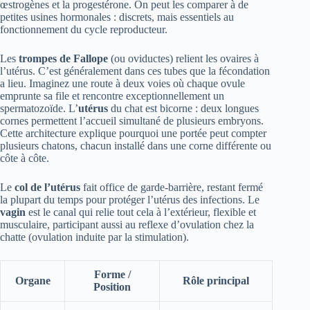
œstrogènes et la progestérone. On peut les comparer à de
petites usines hormonales : discrets, mais essentiels au
fonctionnement du cycle reproducteur.
Les
trompes de Fallope
(ou oviductes) relient les ovaires à
l’utérus. C’est généralement dans ces tubes que la fécondation
a lieu. Imaginez une route à deux voies où chaque ovule
emprunte sa file et rencontre exceptionnellement un
spermatozoïde. L’
utérus
du chat est bicorne : deux longues
cornes permettent l’accueil simultané de plusieurs embryons.
Cette architecture explique pourquoi une portée peut compter
plusieurs chatons, chacun installé dans une corne différente ou
côte à côte.
Le
col de l’utérus
fait office de garde-barrière, restant fermé
la plupart du temps pour protéger l’utérus des infections. Le
vagin
est le canal qui relie tout cela à l’extérieur, flexible et
musculaire, participant aussi au reflexe d’ovulation chez la
chatte (ovulation induite par la stimulation).
Forme /
Organe
Rôle principal
Position