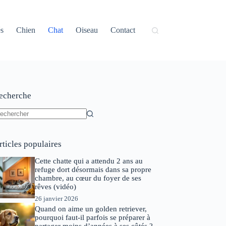
és
Chien
Chat
Oiseau
Contact
echerche
ucun
sultat
rticles populaires
Cette chatte qui a attendu 2 ans au
refuge dort désormais dans sa propre
chambre, au cœur du foyer de ses
rêves (vidéo)
26 janvier 2026
Quand on aime un golden retriever,
pourquoi faut-il parfois se préparer à