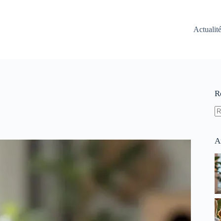
Actualit
R
A
ré
A