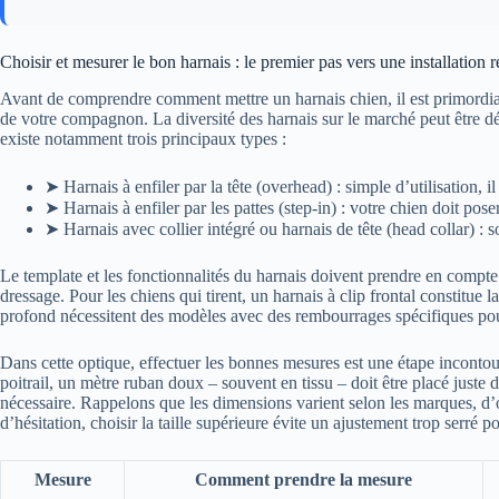
Choisir et mesurer le bon harnais : le premier pas vers une installation r
Avant de comprendre comment mettre un harnais chien, il est primordia
de votre compagnon. La diversité des harnais sur le marché peut être dérou
existe notamment trois principaux types :
➤ Harnais à enfiler par la tête (overhead) : simple d’utilisation, il
➤ Harnais à enfiler par les pattes (step-in) : votre chien doit pose
➤ Harnais avec collier intégré ou harnais de tête (head collar) : 
Le template et les fonctionnalités du harnais doivent prendre en compte 
dressage. Pour les chiens qui tirent, un harnais à clip frontal constitue 
profond nécessitent des modèles avec des rembourrages spécifiques pou
Dans cette optique, effectuer les bonnes mesures est une étape incontou
poitrail, un mètre ruban doux – souvent en tissu – doit être placé juste d
nécessaire. Rappelons que les dimensions varient selon les marques, d’o
d’hésitation, choisir la taille supérieure évite un ajustement trop serré
Mesure
Comment prendre la mesure