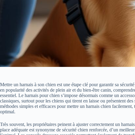
Mettre un harnais à son chien est une étape clé pour garantir sa sécuri
en popularité des activités de plein air et du bien-être canin, compren
essentiel. Le harnais pour chien s’impose désormais comme un accessoir
classiques, surtout pour les chiens qui tirent en laisse ou présentent des
méthodes simples et efficaces pour mettre un harnais chien facilement,
optimal.
Très souvent, les propriétaires peinent à ajuster correctement un harnai
place adéquate est synonyme de sécurité chien renforcée, d’un meilleur 