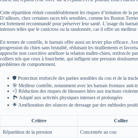
Cette répartition réduit considérablement les risques d’irritation de la p
D’ailleurs, chez certaines races très sensibles, comme les Boston Terrier 
est fortement recommandé pour préserver leur santé. L’usage du harnais
intenses telles que le canicross ou la randonnée, car il offre un meilleur 
En termes de contrôle, le harnais offre aussi un levier plus efficace. Ave
progression du chien sans brutalité, réduisant les tiraillements et favor
approche non coercitive améliore la relation maître-chien, renforcée pa
colliers tels que ceux à fourchette, qui infligent une pression douloure
problèmes de comportement.
🛡️ Protection renforcée des parties sensibles du cou et de la trach
🎯 Meilleur contrôle, notamment avec les harnais frontaux anti-tr
💨 Réduction des risques de blessures liées aux tractions violente
🏞️ Adapté aux activités physiques intenses et prolongées
🌟 Amélioration des séances de dressage par des méthodes posit
Critère
Collier
Répartition de la pression
Concentrée au cou