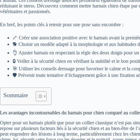
l’animal. Les conseils dressage associés permettent également de transfor
réduisant le stress. Découvrez comment mettre harnais chien étape par é
vétérinaires et passionnés.
En bref, les points clés à retenir pour une pose sans encombre :
🦴 Créer une association positive avec le harnais avant la premièr
🐕 Choisir un modèle adapté à la morphologie et aux habitudes d
👌 Ajuster harnais en respectant la règle des deux doigts pour un
🔒 Veiller à la sécurité chien en vérifiant la stabilité et le bon po
🎯 Utiliser les conseils dressage pour favoriser le calme et la coo
🛡️ Prévenir toute tentative d’échappement grâce à une fixation a
Sommaire
Les avantages incontournables du harnais pour chien comparé au collier
Opter pour un harnais plutôt que pour un collier classique n’est pas s
repose sur plusieurs facteurs liés à la sécurité chien et au bien-être de l
peut engendrer des lésions à long terme, particulièrement chez les chien
chien, lui, répartit cette force sur les épaules et le poitrail, zones mieux