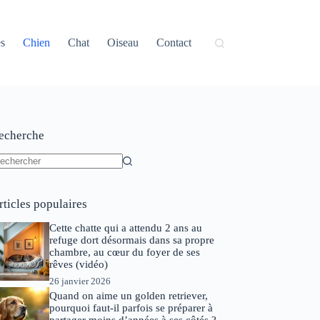
és
Chien
Chat
Oiseau
Contact
echerche
ucun
sultat
rticles populaires
Cette chatte qui a attendu 2 ans au
refuge dort désormais dans sa propre
chambre, au cœur du foyer de ses
rêves (vidéo)
26 janvier 2026
Quand on aime un golden retriever,
pourquoi faut-il parfois se préparer à