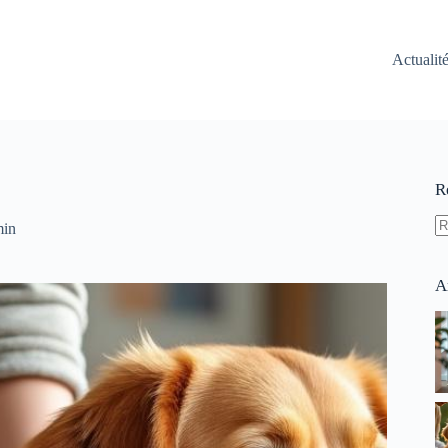
Actualit
R
min
A
ré
A