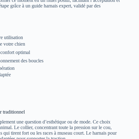
mer ce moment en un rituel positif, facilitant l’acceptation et
tape grâce à un guide harnais expert, validé par des
e utilisation
e votre chien
 confort optimal
sitionnement des boucles
pération
daptée
 traditionnel
implement une question d’esthétique ou de mode. Ce choix
’animal. Le collier, concentrant toute la pression sur le cou,
s qui tirent fort ou les races à museau court. Le harnais pour
 adaptées pour supporter la traction.