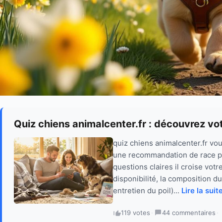
Quiz chiens animalcenter.fr : découvrez vo
quiz chiens animalcenter.fr vo
une recommandation de race pe
questions claires il croise votre
disponibilité, la composition d
entretien du poil)...
Lire la suit
119 votes
·
44 commentaires
·