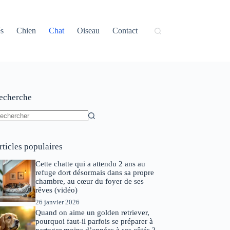
és
Chien
Chat
Oiseau
Contact
echerche
ucun
sultat
rticles populaires
Cette chatte qui a attendu 2 ans au
refuge dort désormais dans sa propre
chambre, au cœur du foyer de ses
rêves (vidéo)
26 janvier 2026
Quand on aime un golden retriever,
pourquoi faut-il parfois se préparer à