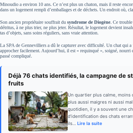
Minoudio a environ 10 ans. Ce n’est plus un chaton, mais il reste encore
dans un logement rempli d’emballages et de déchets. Un endroit où, clai
Son ancien propriétaire souffrait du
syndrome de Diogène
. Ce trouble
détritus, à ne plus trier, ne plus jeter. Résultat, le logement devient insa
tas d’objets, sans soins réguliers, sans vraie attention.
La SPA de Gennevilliers a dû le capturer avec difficulté. Un chat qui a
approcher facilement. Aujourd’hui, il est « requinqué », soigné, nourri 
passé compliqué.
Déjà 76 chats identifiés, la campagne de s
fruits
Un quartier plus calme, moins 
plus aussi maigres ni aussi m
quotidien, il y a souvent une c
d’identification des chats erra
ils...
Lire la suite