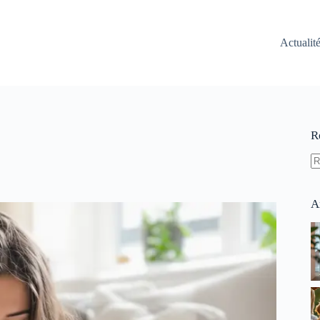
Actualit
R
A
ré
A