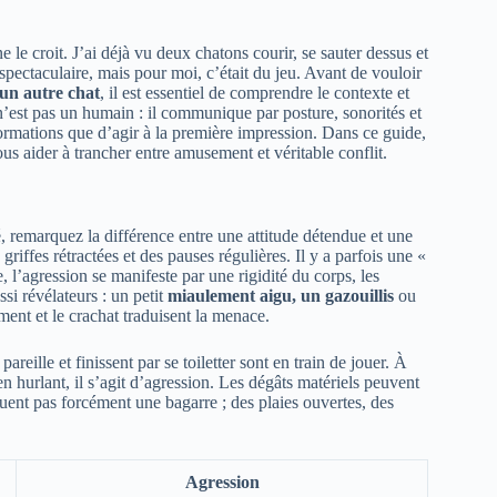
le croit. J’ai déjà vu deux chatons courir, se sauter dessus et
t spectaculaire, mais pour moi, c’était du jeu. Avant de vouloir
un autre chat
, il est essentiel de comprendre le contexte et
 n’est pas un humain : il communique par posture, sonorités et
mations que d’agir à la première impression. Dans ce guide,
us aider à trancher entre amusement et véritable conflit.
, remarquez la différence entre une attitude détendue et une
riffes rétractées et des pauses régulières. Il y a parfois une «
, l’agression se manifeste par une rigidité du corps, les
ssi révélateurs : un petit
miaulement aigu, un gazouillis
ou
ement et le crachat traduisent la menace.
reille et finissent par se toiletter sont en train de jouer. À
en hurlant, il s’agit d’agression. Les dégâts matériels peuvent
quent pas forcément une bagarre ; des plaies ouvertes, des
Agression