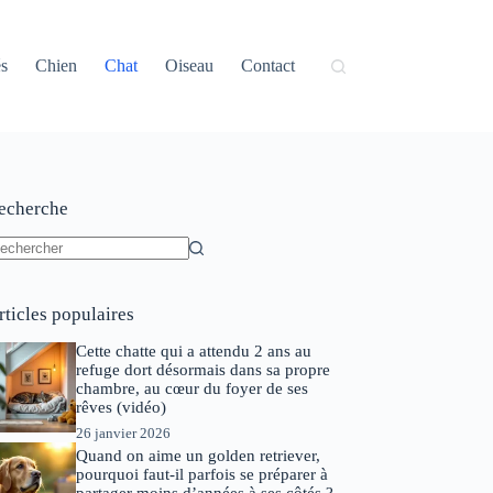
és
Chien
Chat
Oiseau
Contact
echerche
ucun
sultat
rticles populaires
Cette chatte qui a attendu 2 ans au
refuge dort désormais dans sa propre
chambre, au cœur du foyer de ses
rêves (vidéo)
26 janvier 2026
Quand on aime un golden retriever,
pourquoi faut-il parfois se préparer à