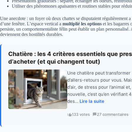
Présentations graduelles : séparer, échanger les odeurs, réintrod
Utiliser des phéromones apaisantes et routines stables pour réduir
Une anecdote : un foyer où deux chattes se disputaient régulièrement a 
d’une fenêtre. L’espace vertical a
multiplié les options
et les bagarres 
persiste, un comportementaliste félin peut établir un plan personnalisé. A
deviennent des hostilités durables.
Chatière : les 4 critères essentiels que pr
d’acheter (et qui changent tout)
Une chatière peut transformer 
d’allers-retours pour vous. Mai
d’air, de stress pour l’animal et
nouvelle, c’est qu’en vérifiant 
des...
Lire la suite
133 votes
·
27 commentaires
·