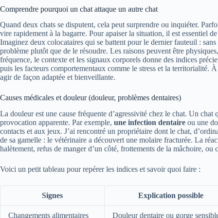
Comprendre pourquoi un chat attaque un autre chat
Quand deux chats se disputent, cela peut surprendre ou inquiéter. Parfois,
vire rapidement à la bagarre. Pour apaiser la situation, il est essentiel d
Imaginez deux colocataires qui se battent pour le dernier fauteuil : sans 
problème plutôt que de le résoudre. Les raisons peuvent être physiques
fréquence, le contexte et les signaux corporels donne des indices précie
puis les facteurs comportementaux comme le stress et la territorialité. À 
agir de façon adaptée et bienveillante.
Causes médicales et douleur (douleur, problèmes dentaires)
La douleur est une cause fréquente d’agressivité chez le chat. Un chat q
provocation apparente. Par exemple,
une infection dentaire
ou une dou
contacts et aux jeux. J’ai rencontré un propriétaire dont le chat, d’ordi
de sa gamelle : le vétérinaire a découvert une molaire fracturée. La réacti
halètement, refus de manger d’un côté, frottements de la mâchoire, o
Voici un petit tableau pour repérer les indices et savoir quoi faire :
Signes
Explication possible
Changements alimentaires
Douleur dentaire ou gorge sensibl