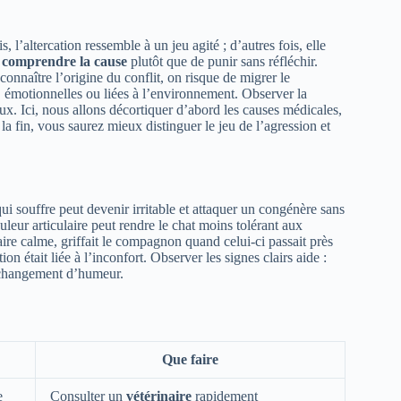
 l’altercation ressemble à un jeu agité ; d’autres fois, elle
e
comprendre la cause
plutôt que de punir sans réfléchir.
connaître l’origine du conflit, on risque de migrer le
, émotionnelles ou liées à l’environnement. Observer la
ux. Ici, nous allons décortiquer d’abord les causes médicales,
la fin, vous saurez mieux distinguer le jeu de l’agression et
ui souffre peut devenir irritable et attaquer un congénère sans
leur articulaire peut rendre le chat moins tolérant aux
naire calme, griffait le compagnon quand celui-ci passait près
on était liée à l’inconfort. Observer les signes clairs aide :
u changement d’humeur.
Que faire
e
Consulter un
vétérinaire
rapidement