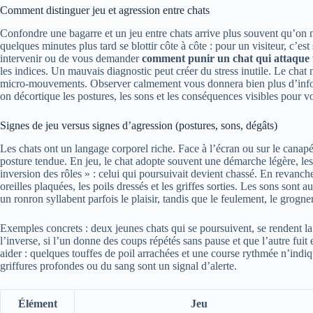
Comment distinguer jeu et agression entre chats
Confondre une bagarre et un jeu entre chats arrive plus souvent qu’on ne 
quelques minutes plus tard se blottir côte à côte : pour un visiteur, c’es
intervenir ou de vous demander
comment punir un chat qui attaque 
les indices. Un mauvais diagnostic peut créer du stress inutile. Le chat
micro-mouvements. Observer calmement vous donnera bien plus d’infor
on décortique les postures, les sons et les conséquences visibles pour vo
Signes de jeu versus signes d’agression (postures, sons, dégâts)
Les chats ont un langage corporel riche. Face à l’écran ou sur le canapé
posture tendue. En jeu, le chat adopte souvent une démarche légère, les g
inversion des rôles » : celui qui poursuivait devient chassé. En revanche
oreilles plaquées, les poils dressés et les griffes sorties. Les sons sont au
un ronron syllabent parfois le plaisir, tandis que le feulement, le grogn
Exemples concrets : deux jeunes chats qui se poursuivent, se rendent la pa
l’inverse, si l’un donne des coups répétés sans pause et que l’autre fuit 
aider : quelques touffes de poil arrachées et une course rythmée n’indi
griffures profondes ou du sang sont un signal d’alerte.
Élément
Jeu