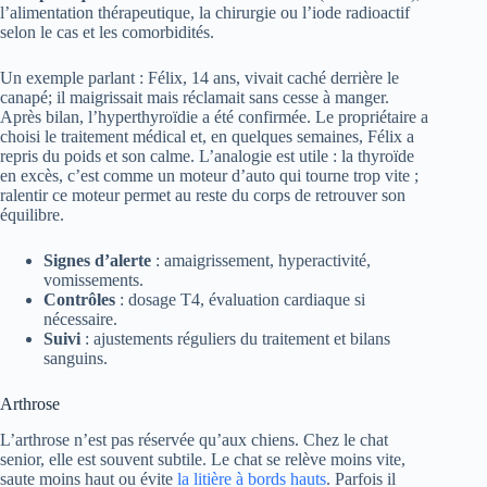
l’alimentation thérapeutique, la chirurgie ou l’iode radioactif
selon le cas et les comorbidités.
Un exemple parlant : Félix, 14 ans, vivait caché derrière le
canapé; il maigrissait mais réclamait sans cesse à manger.
Après bilan, l’hyperthyroïdie a été confirmée. Le propriétaire a
choisi le traitement médical et, en quelques semaines, Félix a
repris du poids et son calme. L’analogie est utile : la thyroïde
en excès, c’est comme un moteur d’auto qui tourne trop vite ;
ralentir ce moteur permet au reste du corps de retrouver son
équilibre.
Signes d’alerte
: amaigrissement, hyperactivité,
vomissements.
Contrôles
: dosage T4, évaluation cardiaque si
nécessaire.
Suivi
: ajustements réguliers du traitement et bilans
sanguins.
Arthrose
L’arthrose n’est pas réservée qu’aux chiens. Chez le chat
senior, elle est souvent subtile. Le chat se relève moins vite,
saute moins haut ou évite
la litière à bords hauts
. Parfois il