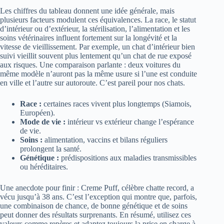
Les chiffres du tableau donnent une idée générale, mais
plusieurs facteurs modulent ces équivalences. La race, le statut
d’intérieur ou d’extérieur, la stérilisation, l’alimentation et les
soins vétérinaires influent fortement sur la longévité et la
vitesse de vieillissement. Par exemple, un chat d’intérieur bien
suivi vieillit souvent plus lentement qu’un chat de rue exposé
aux risques. Une comparaison parlante : deux voitures du
même modèle n’auront pas la même usure si l’une est conduite
en ville et l’autre sur autoroute. C’est pareil pour nos chats.
Race :
certaines races vivent plus longtemps (Siamois,
Européen).
Mode de vie :
intérieur vs extérieur change l’espérance
de vie.
Soins :
alimentation, vaccins et bilans réguliers
prolongent la santé.
Génétique :
prédispositions aux maladies transmissibles
ou héréditaires.
Une anecdote pour finir : Creme Puff, célèbre chatte record, a
vécu jusqu’à 38 ans. C’est l’exception qui montre que, parfois,
une combinaison de chance, de bonne génétique et de soins
peut donner des résultats surprenants. En résumé, utilisez ces
valeurs comme repères et adaptez toujours la prise en charge à