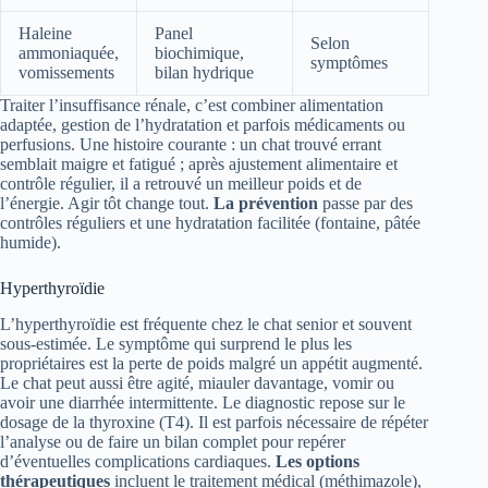
Haleine
Panel
Selon
ammoniaquée,
biochimique,
symptômes
vomissements
bilan hydrique
Traiter l’insuffisance rénale, c’est combiner alimentation
adaptée, gestion de l’hydratation et parfois médicaments ou
perfusions. Une histoire courante : un chat trouvé errant
semblait maigre et fatigué ; après ajustement alimentaire et
contrôle régulier, il a retrouvé un meilleur poids et de
l’énergie. Agir tôt change tout.
La prévention
passe par des
contrôles réguliers et une hydratation facilitée (fontaine, pâtée
humide).
Hyperthyroïdie
L’hyperthyroïdie est fréquente chez le chat senior et souvent
sous-estimée. Le symptôme qui surprend le plus les
propriétaires est la perte de poids malgré un appétit augmenté.
Le chat peut aussi être agité, miauler davantage, vomir ou
avoir une diarrhée intermittente. Le diagnostic repose sur le
dosage de la thyroxine (T4). Il est parfois nécessaire de répéter
l’analyse ou de faire un bilan complet pour repérer
d’éventuelles complications cardiaques.
Les options
thérapeutiques
incluent le traitement médical (méthimazole),