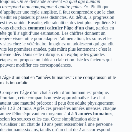
toujours. On se demande souvent «
à quel âge humain
correspond mon compagnon à quatre pattes ?
». Plutôt que
d’appliquer une règle simpliste, il faut comprendre que le chat
vieillit en plusieurs phases distinctes. Au début, la progression
est très rapide. Ensuite, elle ralentit et devient plus régulière. Si
vous cherchez
comment calculer l’âge d’un chat
, gardez en
tête qu’il s’agit d’une estimation. Les chiffres donnent un
repère visuel utile pour adapter l’alimentation, les soins et les
visites chez le vétérinaire. Imaginez un adolescent qui grandit
vite les premières années, puis mûrit plus lentement : c’est la
même idée. Dans cette rubrique, on explique les grandes
étapes, on propose un tableau clair et on liste les facteurs qui
peuvent modifier ces correspondances.
L’âge d’un chat en “années humaines” : une comparaison utile
mais imparfaite
Comparer l’âge d’un chat à celui d’un humain est pratique.
Pourtant, cette comparaison reste approximative. Le chat
atteint une maturité précoce : il peut être adulte physiquement
dès 12 à 24 mois. Après ces premières années intenses, chaque
année féline équivaut en moyenne à
4 à 5 années humaines
,
selon les sources et les cas. Cette simplification aide à
visualiser : un chat de 10 ans peut ressembler à une personne
de cinquante-six ans, tandis qu’un chat de 2 ans correspond