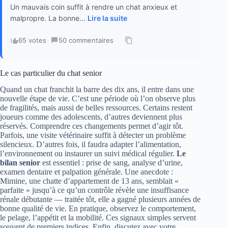
Un mauvais coin suffit à rendre un chat anxieux et
malpropre. La bonne...
Lire la suite
65 votes
·
50 commentaires
·
Le cas particulier du chat senior
Quand un chat franchit la barre des dix ans, il entre dans une
nouvelle étape de vie. C’est une période où l’on observe plus
de fragilités, mais aussi de belles ressources. Certains restent
joueurs comme des adolescents, d’autres deviennent plus
réservés. Comprendre ces changements permet d’agir tôt.
Parfois, une visite vétérinaire suffit à détecter un problème
silencieux. D’autres fois, il faudra adapter l’alimentation,
l’environnement ou instaurer un suivi médical régulier.
Le
bilan senior
est essentiel : prise de sang, analyse d’urine,
examen dentaire et palpation générale. Une anecdote :
Mimine, une chatte d’appartement de 13 ans, semblait «
parfaite » jusqu’à ce qu’un contrôle révèle une insuffisance
rénale débutante — traitée tôt, elle a gagné plusieurs années de
bonne qualité de vie. En pratique, observez le comportement,
le pelage, l’appétit et la mobilité. Ces signaux simples servent
souvent de premiers indices. Enfin, discutez avec votre