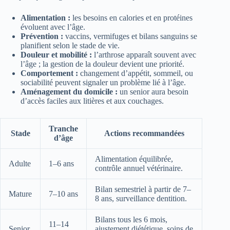
Alimentation :
les besoins en calories et en protéines
évoluent avec l’âge.
Prévention :
vaccins, vermifuges et bilans sanguins se
planifient selon le stade de vie.
Douleur et mobilité :
l’arthrose apparaît souvent avec
l’âge ; la gestion de la douleur devient une priorité.
Comportement :
changement d’appétit, sommeil, ou
sociabilité peuvent signaler un problème lié à l’âge.
Aménagement du domicile :
un senior aura besoin
d’accès faciles aux litières et aux couchages.
Tranche
Stade
Actions recommandées
d’âge
Alimentation équilibrée,
Adulte
1–6 ans
contrôle annuel vétérinaire.
Bilan semestriel à partir de 7–
Mature
7–10 ans
8 ans, surveillance dentition.
Bilans tous les 6 mois,
11–14
Senior
ajustement diététique, soins de