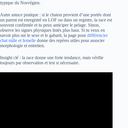
typique du Norvégien.
Autre astuce pratique : si le chaton provient d’une portée dont
un parent est enregistré en LOF ou dans un registre, la race est
souvent confirmée et tu peux anticiper le pelage. Sinon,
observe les signes physiques listés plus haut. Si tu veux en
savoir plus sur le sexe et le gabarit, la page pour
différencier
chat mâle et femelle
donne des repères utiles pour associer
morphologie et entretien.
Insight clé : la race donne une forte tendance, mais vérifie
toujours par observation et test si nécessaire.