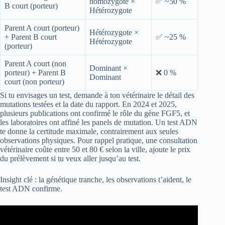
homozygote ×
✅ ~50 %
B court (porteur)
Hétérozygote
Parent A court (porteur)
Hétérozygote ×
+ Parent B court
✅ ~25 %
Hétérozygote
(porteur)
Parent A court (non
Dominant ×
porteur) + Parent B
❌ 0 %
Dominant
court (non porteur)
Si tu envisages un test, demande à ton vétérinaire le détail des
mutations testées et la date du rapport. En 2024 et 2025,
plusieurs publications ont confirmé le rôle du gène FGF5, et
les laboratoires ont affiné les panels de mutation. Un test ADN
te donne la certitude maximale, contrairement aux seules
observations physiques. Pour rappel pratique, une consultation
vétérinaire coûte entre 50 et 80 € selon la ville, ajoute le prix
du prélèvement si tu veux aller jusqu’au test.
Insight clé : la génétique tranche, les observations t’aident, le
test ADN confirme.