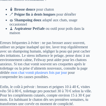
🧴
Brosse douce
pour chaton
🪥
Peigne fin à dents longues
pour démêler
🧽
Shampoing doux
adapté aux chats, usage
occasionnel
🧹
Aspirateur PetSafe
ou outil pour poils dans la
maison
Erreurs fréquentes à éviter : ne pas brosser assez souvent,
utiliser un peigne inadapté qui tire, laver trop régulièrement
avec un shampoing humain, négliger la peau qui peut cacher
des irritations. Le stress influence le pelage, pense donc à un
environnement calme, Feliway peut aider pour les chatons
anxieux. Si ton chat vomit souvent ses croquettes après le
toilettage ou la prise d’aliments nouveaux, consulte la page
dédiée
mon chat vomit plusieurs fois par jour
pour
comprendre les causes possibles.
Enfin, le coût à prévoir : brosses et peignes 10 à 40 €, visites
véto 50 à 80 €, toilettage pro ponctuel 30 à 70 € selon la ville.
Pour les compléments cutanés, compte environ 15 à 30 € par
mois. En habituant le chaton dès ses premières semaines, tu
transformes une corvée en moment de complicité.