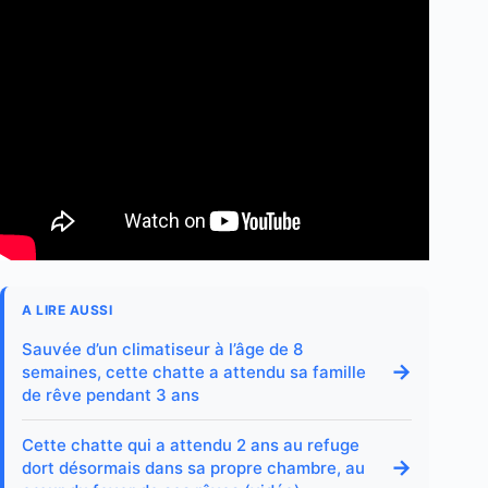
A LIRE AUSSI
Sauvée d’un climatiseur à l’âge de 8
→
semaines, cette chatte a attendu sa famille
de rêve pendant 3 ans
Cette chatte qui a attendu 2 ans au refuge
→
dort désormais dans sa propre chambre, au