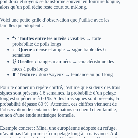
poil doux et soyeux se transforme souvent en fourrure longue,
alors qu’un poil rêche reste court ou mi-long.
Voici une petite grille d’observation que j’utilise avec les
familles qui adoptent :
🐾
Touffes entre les orteils :
visibles → forte
probabilité de poils longs
🦴
Queue :
dense et ample → signe fiable dès 6
semaines
👂
Oreilles :
franges marquées → caractéristique des
races à poils longs
🧵
Texture :
doux/soyeux → tendance au poil long
Pour te donner un repère chiffré, j’estime que si deux des trois
signes sont présents à 6 semaines, la probabilité d’un pelage
long est supérieure à 60 %. Si les trois signes sont présents, la
probabilité dépasse 80 %. Attention, ces chiffres viennent de
l’observation de centaines de chatons en chenil et en famille,
et non d’une étude statistique formelle.
Exemple concret : Mina, une européenne adoptée au refuge,
n’avait pas l’air promise à un pelage long à la naissance. À 4