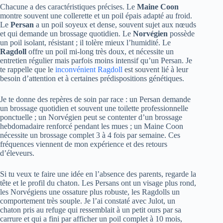
Chacune a des caractéristiques précises. Le
Maine Coon
montre souvent une collerette et un poil épais adapté au froid.
Le
Persan
a un poil soyeux et dense, souvent sujet aux nœuds
et qui demande un brossage quotidien. Le
Norvégien
possède
un poil isolant, résistant ; il tolère mieux l’humidité. Le
Ragdoll
offre un poil mi-long très doux, et nécessite un
entretien régulier mais parfois moins intensif qu’un Persan. Je
te rappelle que le
inconvénient Ragdoll
est souvent lié à leur
besoin d’attention et à certaines prédispositions génétiques.
Je te donne des repères de soin par race : un Persan demande
un brossage quotidien et souvent une toilette professionnelle
ponctuelle ; un Norvégien peut se contenter d’un brossage
hebdomadaire renforcé pendant les mues ; un Maine Coon
nécessite un brossage complet 3 à 4 fois par semaine. Ces
fréquences viennent de mon expérience et des retours
d’éleveurs.
Si tu veux te faire une idée en l’absence des parents, regarde la
tête et le profil du chaton. Les Persans ont un visage plus rond,
les Norvégiens une ossature plus robuste, les Ragdolls un
comportement très souple. Je l’ai constaté avec Julot, un
chaton pris au refuge qui ressemblait à un petit ours par sa
carrure et qui a fini par afficher un poil complet à 10 mois,