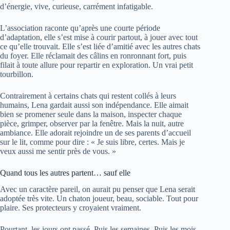
d’énergie, vive, curieuse, carrément infatigable.
L’association raconte qu’après une courte période
d’adaptation, elle s’est mise à courir partout, à jouer avec tout
ce qu’elle trouvait. Elle s’est liée d’amitié avec les autres chats
du foyer. Elle réclamait des câlins en ronronnant fort, puis
filait à toute allure pour repartir en exploration. Un vrai petit
tourbillon.
Contrairement à certains chats qui restent collés à leurs
humains, Lena gardait aussi son indépendance. Elle aimait
bien se promener seule dans la maison, inspecter chaque
pièce, grimper, observer par la fenêtre. Mais la nuit, autre
ambiance. Elle adorait rejoindre un de ses parents d’accueil
sur le lit, comme pour dire : « Je suis libre, certes. Mais je
veux aussi me sentir près de vous. »
Quand tous les autres partent… sauf elle
Avec un caractère pareil, on aurait pu penser que Lena serait
adoptée très vite. Un chaton joueur, beau, sociable. Tout pour
plaire. Ses protecteurs y croyaient vraiment.
Pourtant, les jours ont passé. Puis les semaines. Puis les mois.