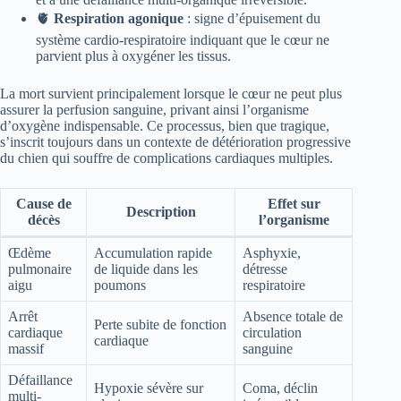
🫀
Respiration agonique
: signe d’épuisement du
système cardio-respiratoire indiquant que le cœur ne
parvient plus à oxygéner les tissus.
La mort survient principalement lorsque le cœur ne peut plus
assurer la perfusion sanguine, privant ainsi l’organisme
d’oxygène indispensable. Ce processus, bien que tragique,
s’inscrit toujours dans un contexte de détérioration progressive
du chien qui souffre de complications cardiaques multiples.
Cause de
Effet sur
Description
décès
l’organisme
Œdème
Accumulation rapide
Asphyxie,
pulmonaire
de liquide dans les
détresse
aigu
poumons
respiratoire
Arrêt
Absence totale de
Perte subite de fonction
cardiaque
circulation
cardiaque
massif
sanguine
Défaillance
Hypoxie sévère sur
Coma, déclin
multi-