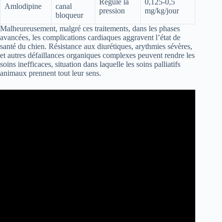
Régule la
0,125-0,5
Amlodipine
canal
pression
mg/kg/jour
bloqueur
Malheureusement, malgré ces traitements, dans les phases
avancées, les complications cardiaques aggravent l’état de
santé du chien. Résistance aux diurétiques, arythmies sévères,
et autres défaillances organiques complexes peuvent rendre les
soins inefficaces, situation dans laquelle les soins palliatifs
animaux prennent tout leur sens.