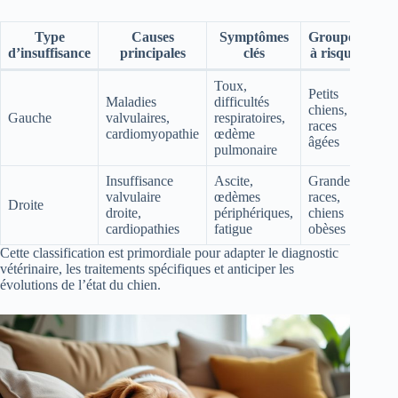
Type
Causes
Symptômes
Groupes
d’insuffisance
principales
clés
à risque
Toux,
Petits
Maladies
difficultés
chiens,
Gauche
valvulaires,
respiratoires,
races
cardiomyopathie
œdème
âgées
pulmonaire
Insuffisance
Ascite,
Grandes
valvulaire
œdèmes
races,
Droite
droite,
périphériques,
chiens
cardiopathies
fatigue
obèses
Cette classification est primordiale pour adapter le diagnostic
vétérinaire, les traitements spécifiques et anticiper les
évolutions de l’état du chien.