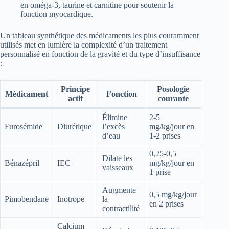
en oméga-3, taurine et carnitine pour soutenir la
fonction myocardique.
Un tableau synthétique des médicaments les plus couramment
utilisés met en lumière la complexité d’un traitement
personnalisé en fonction de la gravité et du type d’insuffisance
:
Principe
Posologie
Médicament
Fonction
actif
courante
Élimine
2-5
Furosémide
Diurétique
l’excès
mg/kg/jour en
d’eau
1-2 prises
0,25-0,5
Dilate les
Bénazépril
IEC
mg/kg/jour en
vaisseaux
1 prise
Augmente
0,5 mg/kg/jour
Pimobendane
Inotrope
la
en 2 prises
contractilité
Calcium