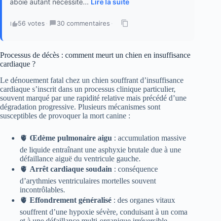
aboie autant nécessite...
Lire la suite
56 votes
·
30 commentaires
·
Processus de décès : comment meurt un chien en insuffisance
cardiaque ?
Le dénouement fatal chez un chien souffrant d’insuffisance
cardiaque s’inscrit dans un processus clinique particulier,
souvent marqué par une rapidité relative mais précédé d’une
dégradation progressive. Plusieurs mécanismes sont
susceptibles de provoquer la mort canine :
🫀
Œdème pulmonaire aigu
: accumulation massive
de liquide entraînant une asphyxie brutale due à une
défaillance aiguë du ventricule gauche.
🫀
Arrêt cardiaque soudain
: conséquence
d’arythmies ventriculaires mortelles souvent
incontrôlables.
🫀
Effondrement généralisé
: des organes vitaux
souffrent d’une hypoxie sévère, conduisant à un coma
et à une défaillance multi-organique irréversible.