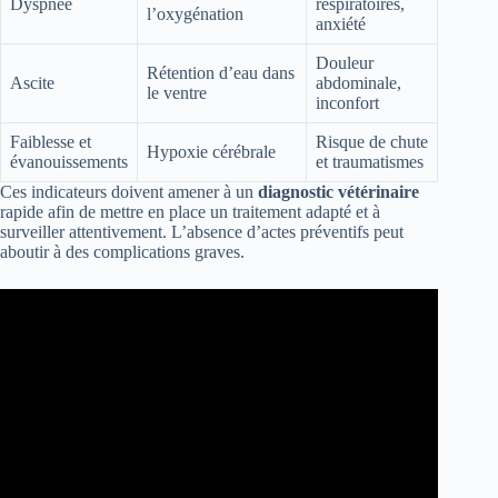
Dyspnée
respiratoires,
l’oxygénation
anxiété
Douleur
Rétention d’eau dans
Ascite
abdominale,
le ventre
inconfort
Faiblesse et
Risque de chute
Hypoxie cérébrale
évanouissements
et traumatismes
Ces indicateurs doivent amener à un
diagnostic vétérinaire
rapide afin de mettre en place un traitement adapté et à
surveiller attentivement. L’absence d’actes préventifs peut
aboutir à des complications graves.