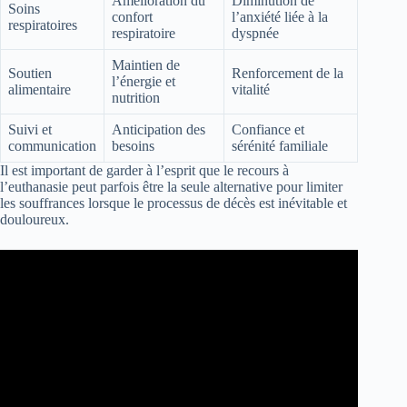
Amélioration du
Diminution de
Soins
confort
l’anxiété liée à la
respiratoires
respiratoire
dyspnée
Maintien de
Soutien
Renforcement de la
l’énergie et
alimentaire
vitalité
nutrition
Suivi et
Anticipation des
Confiance et
communication
besoins
sérénité familiale
Il est important de garder à l’esprit que le recours à
l’euthanasie peut parfois être la seule alternative pour limiter
les souffrances lorsque le processus de décès est inévitable et
douloureux.