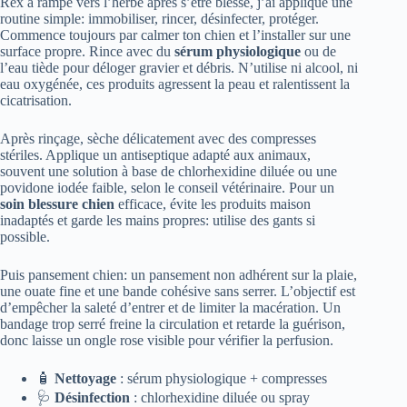
Rex a rampé vers l’herbe après s’être blessé, j’ai appliqué une
routine simple: immobiliser, rincer, désinfecter, protéger.
Commence toujours par calmer ton chien et l’installer sur une
surface propre. Rince avec du
sérum physiologique
ou de
l’eau tiède pour déloger gravier et débris. N’utilise ni alcool, ni
eau oxygénée, ces produits agressent la peau et ralentissent la
cicatrisation.
Après rinçage, sèche délicatement avec des compresses
stériles. Applique un antiseptique adapté aux animaux,
souvent une solution à base de chlorhexidine diluée ou une
povidone iodée faible, selon le conseil vétérinaire. Pour un
soin blessure chien
efficace, évite les produits maison
inadaptés et garde les mains propres: utilise des gants si
possible.
Puis pansement chien: un pansement non adhérent sur la plaie,
une ouate fine et une bande cohésive sans serrer. L’objectif est
d’empêcher la saleté d’entrer et de limiter la macération. Un
bandage trop serré freine la circulation et retarde la guérison,
donc laisse un ongle rose visible pour vérifier la perfusion.
🧴
Nettoyage
: sérum physiologique + compresses
🩺
Désinfection
: chlorhexidine diluée ou spray