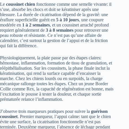
Le
coussinet chien
fonctionne comme une semelle vivante: il
s’use, absorbe les chocs et doit se kératiniser après une
blessure. La durée de cicatrisation dépend de la gravité: une
éraflure superficiellle guérit en
5 à 10 jours
, une coupure
modérée en
1 à 2 semaines
, et un coussinet arraché profond
requiert généralement de
3 à 8 semaines
pour retrouver une
peau robuste et résistante. Ce n’est pas qu’une affaire de
calendrier, c’est surtout la gestion de l’appui et de la friction
qui fait la différence.
Physiologiquement, la plaie passe par des étapes claires:
hémostase, inflammation, formation de tissu de granulation, et
réépithélialisation. Sur les coussinets, la phase finale inclut la
kératinisation, qui rend la surface capable d’encaisser la
marche. Chez les chiens lourds ou en surpoids, la charge
mécanique rallonge toutes les étapes. Chez un jeune Border
Collie comme Rex, la capacité de régénération est bonne, mais
l’excitation le pousse à tester la douleur, et chaque sortie
prématurée relance l’inflammation.
J’observe trois marqueurs pratiques pour suivre la
guérison
coussinet
. Premier marqueur, l’appui calme: tant que le chien
évite une surface, la cicatrisation fonctionnelle n’est pas
terminée. Deuxième marqueur, l’absence de léchage pendant