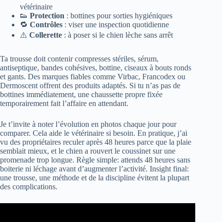
vétérinaire
👟
Protection
: bottines pour sorties hygiéniques
🔁
Contrôles
: viser une inspection quotidienne
⚠️
Collerette
: à poser si le chien lèche sans arrêt
Ta trousse doit contenir compresses stériles, sérum,
antiseptique, bandes cohésives, bottine, ciseaux à bouts ronds
et gants. Des marques fiables comme Virbac, Francodex ou
Dermoscent offrent des produits adaptés. Si tu n’as pas de
bottines immédiatement, une chaussette propre fixée
temporairement fait l’affaire en attendant.
Je t’invite à noter l’évolution en photos chaque jour pour
comparer. Cela aide le vétérinaire si besoin. En pratique, j’ai
vu des propriétaires reculer après 48 heures parce que la plaie
semblait mieux, et le chien a rouvert le coussinet sur une
promenade trop longue. Règle simple: attends 48 heures sans
boiterie ni léchage avant d’augmenter l’activité. Insight final:
une trousse, une méthode et de la discipline évitent la plupart
des complications.