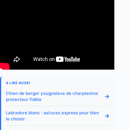
A LIRE AUSSI
Chien de berger yougoslave de charplanina:
→
protecteur fidèle
Labradore blanc : astuces express pour bien
→
le choisir