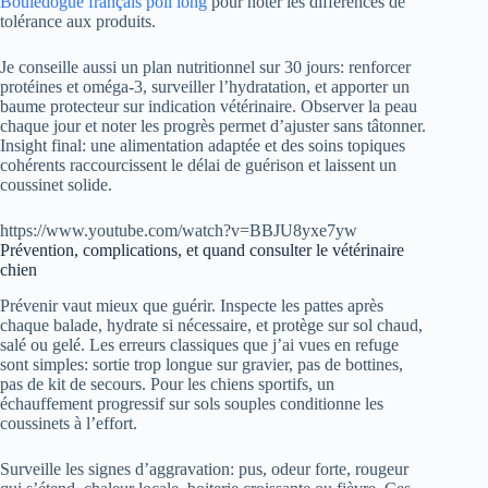
Bouledogue français poil long
pour noter les différences de
tolérance aux produits.
Je conseille aussi un plan nutritionnel sur 30 jours: renforcer
protéines et oméga-3, surveiller l’hydratation, et apporter un
baume protecteur sur indication vétérinaire. Observer la peau
chaque jour et noter les progrès permet d’ajuster sans tâtonner.
Insight final: une alimentation adaptée et des soins topiques
cohérents raccourcissent le délai de guérison et laissent un
coussinet solide.
https://www.youtube.com/watch?v=BBJU8yxe7yw
Prévention, complications, et quand consulter le vétérinaire
chien
Prévenir vaut mieux que guérir. Inspecte les pattes après
chaque balade, hydrate si nécessaire, et protège sur sol chaud,
salé ou gelé. Les erreurs classiques que j’ai vues en refuge
sont simples: sortie trop longue sur gravier, pas de bottines,
pas de kit de secours. Pour les chiens sportifs, un
échauffement progressif sur sols souples conditionne les
coussinets à l’effort.
Surveille les signes d’aggravation: pus, odeur forte, rougeur