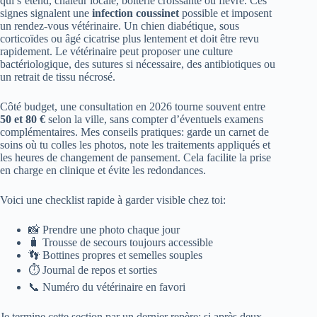
qui s’étend, chaleur locale, boiterie croissante ou fièvre. Ces
signes signalent une
infection coussinet
possible et imposent
un rendez-vous vétérinaire. Un chien diabétique, sous
corticoïdes ou âgé cicatrise plus lentement et doit être revu
rapidement. Le vétérinaire peut proposer une culture
bactériologique, des sutures si nécessaire, des antibiotiques ou
un retrait de tissu nécrosé.
Côté budget, une consultation en 2026 tourne souvent entre
50 et 80 €
selon la ville, sans compter d’éventuels examens
complémentaires. Mes conseils pratiques: garde un carnet de
soins où tu colles les photos, note les traitements appliqués et
les heures de changement de pansement. Cela facilite la prise
en charge en clinique et évite les redondances.
Voici une checklist rapide à garder visible chez toi:
📸 Prendre une photo chaque jour
🧳 Trousse de secours toujours accessible
👣 Bottines propres et semelles souples
⏱️ Journal de repos et sorties
📞 Numéro du vétérinaire en favori
Je termine cette section par un dernier repère: si après deux