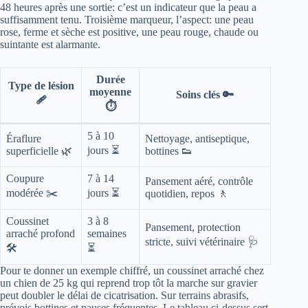
48 heures après une sortie: c’est un indicateur que la peau a
suffisamment tenu. Troisième marqueur, l’aspect: une peau
rose, ferme et sèche est positive, une peau rouge, chaude ou
suintante est alarmante.
Durée
Type de lésion
moyenne
Soins clés 🔑
🩹
⏱️
5 à 10
Éraflure
Nettoyage, antiseptique,
jours ⏳
superficielle 🌿
bottines 👟
Coupure
7 à 14
Pansement aéré, contrôle
modérée ✂️
jours ⏳
quotidien, repos 🚶
Coussinet
3 à 8
Pansement, protection
arraché profond
semaines
stricte, suivi vétérinaire 🩺
🛠️
⏳
Pour te donner un exemple chiffré, un coussinet arraché chez
un chien de 25 kg qui reprend trop tôt la marche sur gravier
peut doubler le délai de cicatrisation. Sur terrains abrasifs,
prévois bottines et pauses fréquentes. Le tableau ci-dessus sert