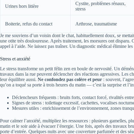
Cystite, problèmes rénaux,
Urines hors litière
stress
Boiterie, refus du contact
Arthrose, traumatisme
Je me souviens d’un voisin dont le chat, habituellement doux, se mettait 
une otite très douloureuse. Après traitement, les morsures ont disparu. Ce
appel à l’aide. Ne laissez pas traîner. Un diagnostic médical élimine les 
Stress et anxiété
Le stress transforme un petit félin zen en boule de nervosité. Un dém
travaux dans la rue peuvent déclencher des réactions agressives. Les ch
leur équilibre aussi.
Ne confondez pas colère et peur
: souvent, l’agre
qu’on a toqué sa porte à trois heures du matin — c’est la surprise et l’i
Déclencheurs fréquents : bruits forts, contact forcé, rivalités entre
Signes de stress : toilettage excessif, cachettes, vocalises nocturn
Mesures utiles : enrichissement de l’environnement, zones tranqu
Pour calmer l’anxiété, multipliez les ressources : plusieurs gamelles, p
matin et le soir aide à évacuer l’énergie. Une fois, après des travaux 
porte d’entrée. Quelques nuits avec une couverture parfumée et des séanc