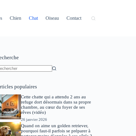
és
Chien
Chat
Oiseau
Contact
echerche
ucun
sultat
rticles populaires
Cette chatte qui a attendu 2 ans au
refuge dort désormais dans sa propre
chambre, au cœur du foyer de ses
rêves (vidéo)
26 janvier 2026
Quand on aime un golden retriever,
pourquoi faut-il parfois se préparer à