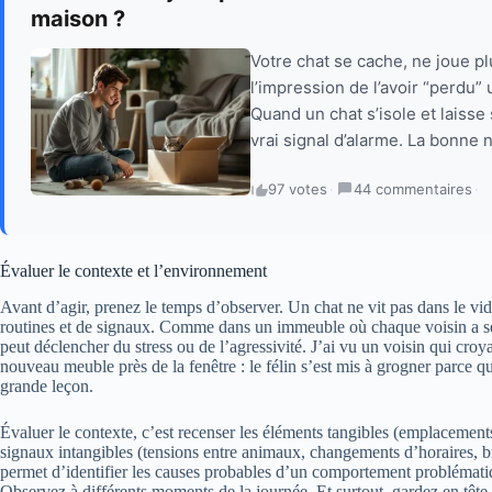
maison ?
Votre chat se cache, ne joue pl
l’impression de l’avoir “perdu” 
Quand un chat s’isole et laisse
vrai signal d’alarme. La bonne n
97 votes
·
44 commentaires
·
Évaluer le contexte et l’environnement
Avant d’agir, prenez le temps d’observer. Un chat ne vit pas dans le vide 
routines et de signaux. Comme dans un immeuble où chaque voisin a s
peut déclencher du stress ou de l’agressivité. J’ai vu un voisin qui croya
nouveau meuble près de la fenêtre : le félin s’est mis à grogner parce qu
grande leçon.
Évaluer le contexte, c’est recenser les éléments tangibles (emplacements d
signaux intangibles (tensions entre animaux, changements d’horaires, bru
permet d’identifier les causes probables d’un comportement problématiq
Observez à différents moments de la journée. Et surtout, gardez en tête