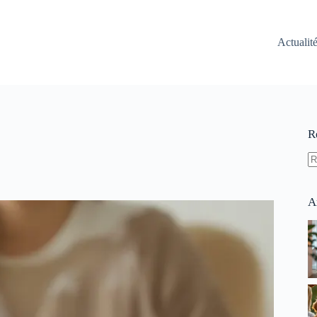
Actualit
R
A
ré
A