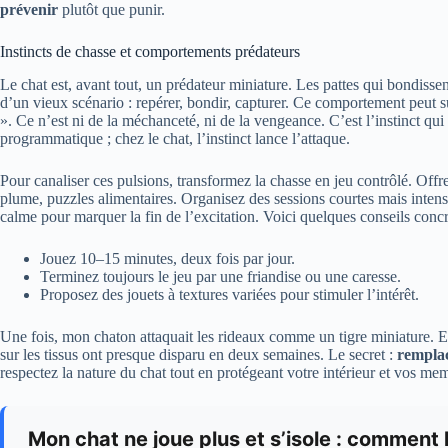
prévenir
plutôt que punir.
Instincts de chasse et comportements prédateurs
Le chat est, avant tout, un prédateur miniature. Les pattes qui bondissen
d’un vieux scénario : repérer, bondir, capturer. Ce comportement peut su
». Ce n’est ni de la méchanceté, ni de la vengeance. C’est l’instinct q
programmatique ; chez le chat, l’instinct lance l’attaque.
Pour canaliser ces pulsions, transformez la chasse en jeu contrôlé. Offre
plume, puzzles alimentaires. Organisez des sessions courtes mais inten
calme pour marquer la fin de l’excitation. Voici quelques conseils concr
Jouez 10–15 minutes, deux fois par jour.
Terminez toujours le jeu par une friandise ou une caresse.
Proposez des jouets à textures variées pour stimuler l’intérêt.
Une fois, mon chaton attaquait les rideaux comme un tigre miniature. En
sur les tissus ont presque disparu en deux semaines. Le secret :
remplac
respectez la nature du chat tout en protégeant votre intérieur et vos me
Mon chat ne joue plus et s’isole : comment l’