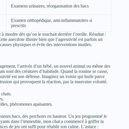
Examens urinaires, réorganisation des bacs
Examen orthopédique, anti-inflammatoires si
prescrits
à mordre dès qu’on le touchait derrière l’oreille. Résultat :
tte anecdote illustre bien que l’agressivité est parfois un
causes physiques et évite des interventions inutiles.
énagement, l’arrivée d’un bébé, un nouvel animal ou même des
ats sont des créatures d’habitude. Quand la routine se casse,
ssivité est une défense. Imaginez un voisin qui hurle parce
ntrusion qui provoquent la réaction, pas la mauvaise volonté.
 chats.
es.
illes, phéromones apaisantes.
lusieurs bacs, des perchoirs en hauteur. Un jeu programmé le
bruyants dans l’immeuble, mon chat a commencé à griffer la
es de jeu ont suffi pour rétablir son calme. L’astuce :