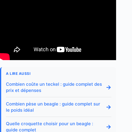
A LIRE AUSSI
Combien coûte un teckel : guide complet des
→
prix et dépenses
Combien pèse un beagle : guide complet sur
→
le poids idéal
Quelle croquette choisir pour un beagle :
→
guide complet