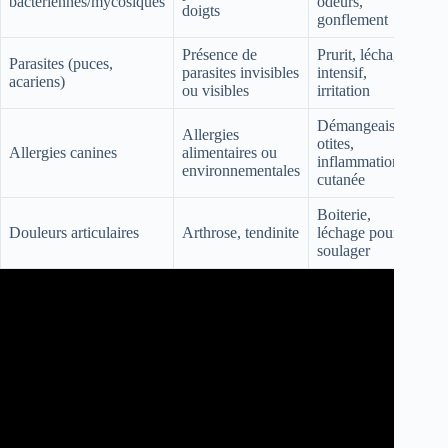
bactériennes/mycosiques
odeurs,
doigts
gonflement
Présence de
Prurit, léchage
Parasites (puces,
parasites invisibles
intensif,
acariens)
ou visibles
irritation
Démangeaisons,
Allergies
otites,
Allergies canines
alimentaires ou
inflammation
environnementales
cutanée
Boiterie,
Douleurs articulaires
Arthrose, tendinite
léchage pour
soulager