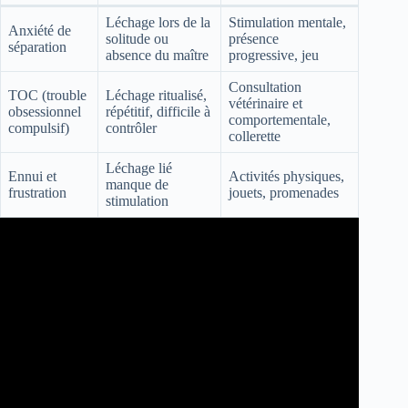
Léchage lors de la
Stimulation mentale,
Anxiété de
solitude ou
présence
séparation
absence du maître
progressive, jeu
Consultation
TOC (trouble
Léchage ritualisé,
vétérinaire et
obsessionnel
répétitif, difficile à
comportementale,
compulsif)
contrôler
collerette
Léchage lié
Ennui et
Activités physiques,
manque de
frustration
jouets, promenades
stimulation