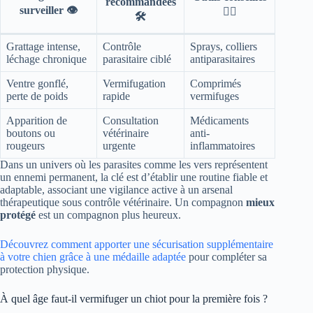
recommandées
surveiller 👁️
🐕‍🦺
🛠️
Grattage intense,
Contrôle
Sprays, colliers
léchage chronique
parasitaire ciblé
antiparasitaires
Ventre gonflé,
Vermifugation
Comprimés
perte de poids
rapide
vermifuges
Apparition de
Consultation
Médicaments
boutons ou
vétérinaire
anti-
rougeurs
urgente
inflammatoires
Dans un univers où les parasites comme les vers représentent
un ennemi permanent, la clé est d’établir une routine fiable et
adaptable, associant une vigilance active à un arsenal
thérapeutique sous contrôle vétérinaire. Un compagnon
mieux
protégé
est un compagnon plus heureux.
Découvrez comment apporter une sécurisation supplémentaire
à votre chien grâce à une médaille adaptée
pour compléter sa
protection physique.
À quel âge faut-il vermifuger un chiot pour la première fois ?