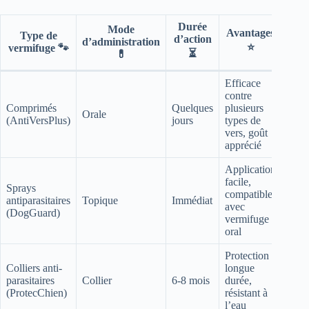
Durée
Mode
Avantages
Type de
d’action
d’administration
⭐
vermifuge 🐾
⏳
💊
Efficace
contre
Comprimés
Quelques
plusieurs
Orale
(AntiVersPlus)
jours
types de
vers, goût
apprécié
Application
facile,
Sprays
compatible
antiparasitaires
Topique
Immédiat
avec
(DogGuard)
vermifuge
oral
Protection
Colliers anti-
longue
parasitaires
Collier
6-8 mois
durée,
(ProtecChien)
résistant à
l’eau