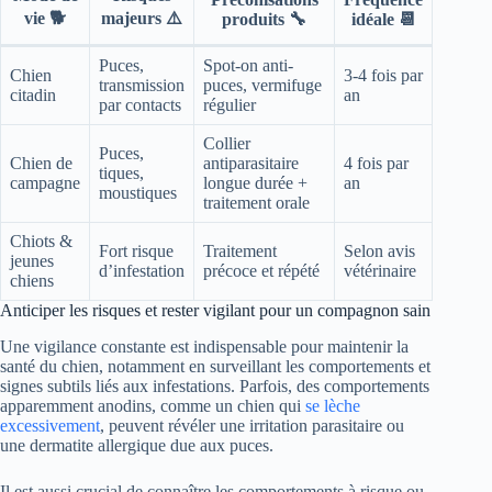
vie 🐕
majeurs ⚠️
produits 🔧
idéale 📆
Puces,
Spot-on anti-
Chien
3-4 fois par
transmission
puces, vermifuge
citadin
an
par contacts
régulier
Collier
Puces,
Chien de
antiparasitaire
4 fois par
tiques,
campagne
longue durée +
an
moustiques
traitement orale
Chiots &
Fort risque
Traitement
Selon avis
jeunes
d’infestation
précoce et répété
vétérinaire
chiens
Anticiper les risques et rester vigilant pour un compagnon sain
Une vigilance constante est indispensable pour maintenir la
santé du chien, notamment en surveillant les comportements et
signes subtils liés aux infestations. Parfois, des comportements
apparemment anodins, comme un chien qui
se lèche
excessivement
, peuvent révéler une irritation parasitaire ou
une dermatite allergique due aux puces.
Il est aussi crucial de connaître les comportements à risque ou