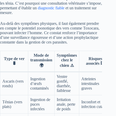
les ténia. C’est pourquoi une consultation vétérinaire s’impose,
permettant d’établir un
diagnostic fiable
et un traitement sur
mesure.
Au-delà des symptômes physiques, il faut également prendre
en compte le potentiel zoonotique des vers comme Toxocara,
pouvant infecter l’homme. Ce constat renforce l’importance
d’une surveillance rigoureuse et d’une action prophylactique
constante dans la gestion de ces parasites.
Mode de
Symptômes
Type de ver
Risques
transmission
chez le
🐛
associés 💥
🌍
chien ⚠️
Ventre
Ingestion
Atteintes
Ascaris (vers
gonflé,
d’œufs
intestinales
ronds)
diarrhée,
contaminés
graves
faiblesse
Ingestion de
Irritation
Ténias (vers
Inconfort et
puces
anale, perte
plats)
infection cutanée
infectées
de poids