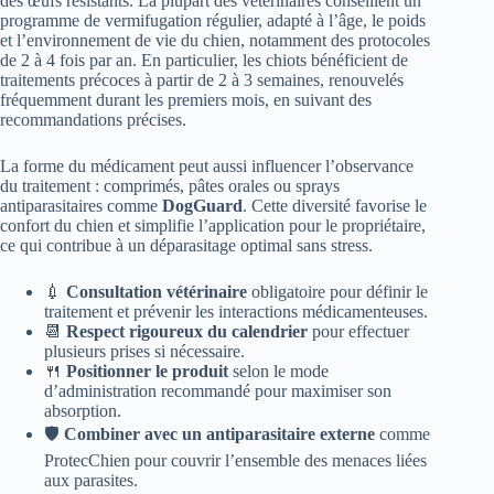
des œufs résistants. La plupart des vétérinaires conseillent un
programme de vermifugation régulier, adapté à l’âge, le poids
et l’environnement de vie du chien, notamment des protocoles
de 2 à 4 fois par an. En particulier, les chiots bénéficient de
traitements précoces à partir de 2 à 3 semaines, renouvelés
fréquemment durant les premiers mois, en suivant des
recommandations précises.
La forme du médicament peut aussi influencer l’observance
du traitement : comprimés, pâtes orales ou sprays
antiparasitaires comme
DogGuard
. Cette diversité favorise le
confort du chien et simplifie l’application pour le propriétaire,
ce qui contribue à un déparasitage optimal sans stress.
💉
Consultation vétérinaire
obligatoire pour définir le
traitement et prévenir les interactions médicamenteuses.
📆
Respect rigoureux du calendrier
pour effectuer
plusieurs prises si nécessaire.
🍴
Positionner le produit
selon le mode
d’administration recommandé pour maximiser son
absorption.
🛡️
Combiner avec un antiparasitaire externe
comme
ProtecChien pour couvrir l’ensemble des menaces liées
aux parasites.