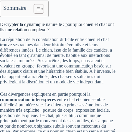
Sommaire
Décrypter la dynamique naturelle : pourquoi chien et chat ont-
ils une relation complexe ?
La réputation de la cohabitation difficile entre chien et chat
trouve ses racines dans leur histoire évolutive et leurs
différences innées. Le chien, issu de la famille des canidés, a
évolué en tant qu’animal de meute, habitué aux interactions
sociales structurées. Ses ancêtres, les loups, chassaient et
vivaient en groupe, favorisant une communication basée sur
des signaux clairs et une hiérarchie bien établie. À l’inverse, le
chat appartient aux félidés, des chasseurs solitaires qui
privilégient la discrétion et un mode de vie indépendant.
Ces divergences expliquent en partie pourquoi la
communication interespèces
entre chat et chien semble
difficile à première vue. Le chien exprime ses émotions de
manière très explicite : posture du corps, expression faciale,
position de la queue. Le chat, plus subtil, communique
principalement par le mouvement de ses oreilles, de sa queue
et par de nombreux signaux subtils souvent méconnus du
chien. Par exemple, ce qui pour un chien est un signe d’amitié