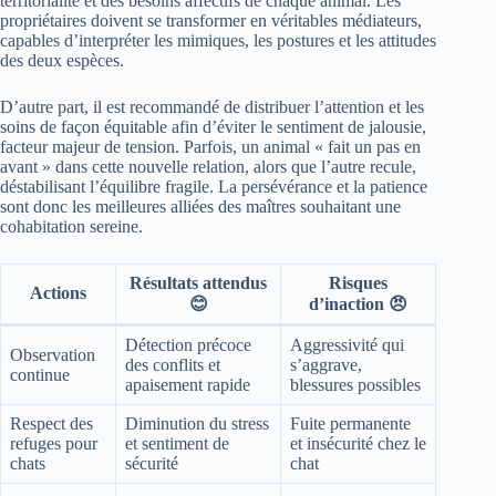
territorialité et des besoins affectifs de chaque animal. Les
propriétaires doivent se transformer en véritables médiateurs,
capables d’interpréter les mimiques, les postures et les attitudes
des deux espèces.
D’autre part, il est recommandé de distribuer l’attention et les
soins de façon équitable afin d’éviter le sentiment de jalousie,
facteur majeur de tension. Parfois, un animal « fait un pas en
avant » dans cette nouvelle relation, alors que l’autre recule,
déstabilisant l’équilibre fragile. La persévérance et la patience
sont donc les meilleures alliées des maîtres souhaitant une
cohabitation sereine.
Résultats attendus
Risques
Actions
😊
d’inaction 😠
Détection précoce
Aggressivité qui
Observation
des conflits et
s’aggrave,
continue
apaisement rapide
blessures possibles
Respect des
Diminution du stress
Fuite permanente
refuges pour
et sentiment de
et insécurité chez le
chats
sécurité
chat