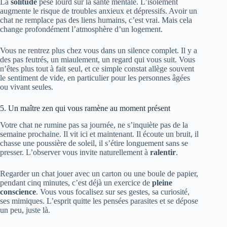
La
solitude
pèse lourd sur la santé mentale. L’isolement
augmente le risque de troubles anxieux et dépressifs. Avoir un
chat ne remplace pas des liens humains, c’est vrai. Mais cela
change profondément l’atmosphère d’un logement.
Vous ne rentrez plus chez vous dans un silence complet. Il y a
des pas feutrés, un miaulement, un regard qui vous suit. Vous
n’êtes plus tout à fait seul, et ce simple constat allège souvent
le sentiment de vide, en particulier pour les personnes âgées
ou vivant seules.
5. Un maître zen qui vous ramène au moment présent
Votre chat ne rumine pas sa journée, ne s’inquiète pas de la
semaine prochaine. Il vit ici et maintenant. Il écoute un bruit, il
chasse une poussière de soleil, il s’étire longuement sans se
presser. L’observer vous invite naturellement à
ralentir
.
Regarder un chat jouer avec un carton ou une boule de papier,
pendant cinq minutes, c’est déjà un exercice de
pleine
conscience
. Vous vous focalisez sur ses gestes, sa curiosité,
ses mimiques. L’esprit quitte les pensées parasites et se dépose
un peu, juste là.