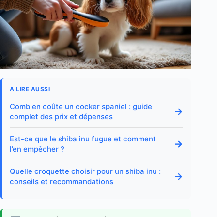
A LIRE AUSSI
Combien coûte un cocker spaniel : guide
→
complet des prix et dépenses
Est-ce que le shiba inu fugue et comment
→
l’en empêcher ?
Quelle croquette choisir pour un shiba inu :
→
conseils et recommandations