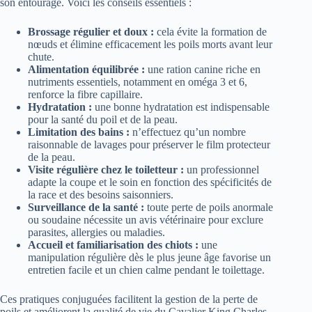
son entourage. Voici les conseils essentiels :
Brossage régulier et doux :
cela évite la formation de
nœuds et élimine efficacement les poils morts avant leur
chute.
Alimentation équilibrée :
une ration canine riche en
nutriments essentiels, notamment en oméga 3 et 6,
renforce la fibre capillaire.
Hydratation :
une bonne hydratation est indispensable
pour la santé du poil et de la peau.
Limitation des bains :
n’effectuez qu’un nombre
raisonnable de lavages pour préserver le film protecteur
de la peau.
Visite régulière chez le toiletteur :
un professionnel
adapte la coupe et le soin en fonction des spécificités de
la race et des besoins saisonniers.
Surveillance de la santé :
toute perte de poils anormale
ou soudaine nécessite un avis vétérinaire pour exclure
parasites, allergies ou maladies.
Accueil et familiarisation des chiots :
une
manipulation régulière dès le plus jeune âge favorise un
entretien facile et un chien calme pendant le toilettage.
Ces pratiques conjuguées facilitent la gestion de la perte de
poils et améliorent la qualité de vie du Cavalier King Charles