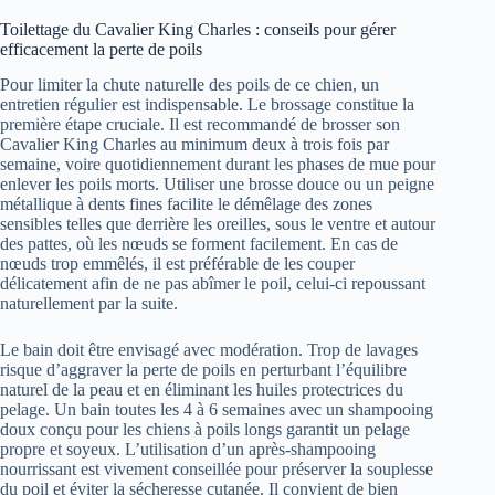
Toilettage du Cavalier King Charles : conseils pour gérer
efficacement la perte de poils
Pour limiter la chute naturelle des poils de ce chien, un
entretien régulier est indispensable. Le brossage constitue la
première étape cruciale. Il est recommandé de brosser son
Cavalier King Charles au minimum deux à trois fois par
semaine, voire quotidiennement durant les phases de mue pour
enlever les poils morts. Utiliser une brosse douce ou un peigne
métallique à dents fines facilite le démêlage des zones
sensibles telles que derrière les oreilles, sous le ventre et autour
des pattes, où les nœuds se forment facilement. En cas de
nœuds trop emmêlés, il est préférable de les couper
délicatement afin de ne pas abîmer le poil, celui-ci repoussant
naturellement par la suite.
Le bain doit être envisagé avec modération. Trop de lavages
risque d’aggraver la perte de poils en perturbant l’équilibre
naturel de la peau et en éliminant les huiles protectrices du
pelage. Un bain toutes les 4 à 6 semaines avec un shampooing
doux conçu pour les chiens à poils longs garantit un pelage
propre et soyeux. L’utilisation d’un après-shampooing
nourrissant est vivement conseillée pour préserver la souplesse
du poil et éviter la sécheresse cutanée. Il convient de bien