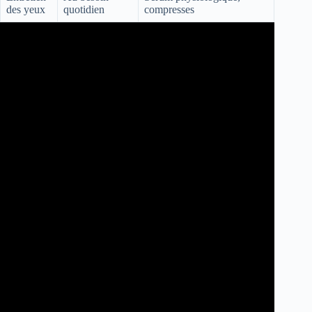
des yeux
quotidien
compresses