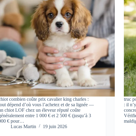
chiot combien coûte prix cavalier king charles :
truc p
tout dépend d’où vous l’achetez et de sa lignée —
: il n
un chiot LOF chez un éleveur réputé coûte
concre
généralement entre 1 000 € et 2 500 € (jusqu’à 3
Vérifi
000 € pour…
maldi
Lucas Martin
19 juin 2026