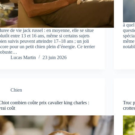
à quel
duree de vie jack russel : en moyenne, elle se situe
questi
plutôt entre 13 et 16 ans, même si certains sujets
spécia
bien suivis peuvent atteindre 17–18 ans ; un joli
même s
score pour un petit chien plein d’énergie. Ce terrier
notab
robuste…
Lucas Martin
23 juin 2026
Chien
Chiot combien coûte prix cavalier king charles :
Truc 
vrai coût
crotte