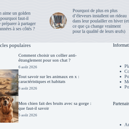
Pourquoi de plus en plus
 aime un golden
d’éleveurs installent un rideau
, pourquoi faut-il
dans leur poulailler en hiver (et
e préparer à partager
ce que ça change vraiment
nnées à ses côtés ?
pour la qualité de leurs œufs)
icles populaires
Informat
Comment choisir un collier anti-
étranglement pour son chat ?
Pl
6 août 2026
Co
Po
Tout savoir sur les animaux en x :
Me
caractéristiques et habitats
Po
6 août 2026
Mon chien fait des bruits avec sa gorge :
Partenai
que faut-il savoir
5 août 2026
Am