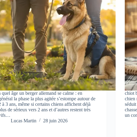
à quel âge un berger allemand se calme : en
chiot 
général la phase la plus agitée s’estompe autour de
chien 
2 à 3 ans, même si certains chiens affichent déjà
séduit
plus de sérieux vers 2 ans et d’autres restent très
chasse
vifs…
un co
Lucas Martin
28 juin 2026