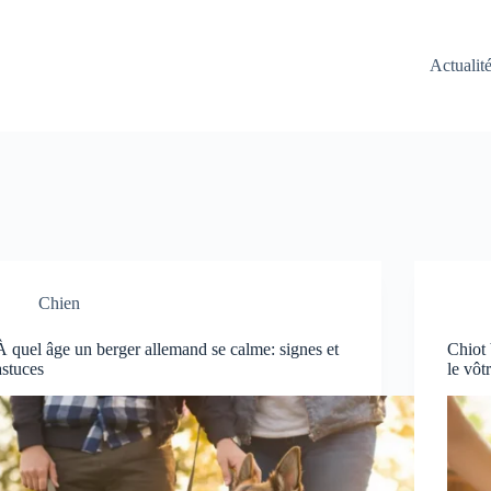
Actualit
Chien
À quel âge un berger allemand se calme: signes et
Chiot 
astuces
le vôt