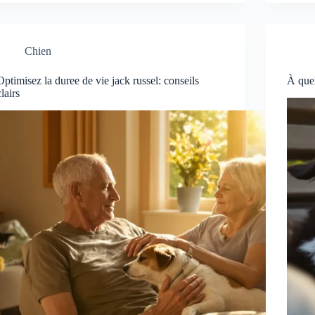
Chien
Optimisez la duree de vie jack russel: conseils
À quel
clairs