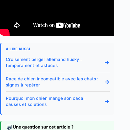
A LIRE AUSSI
Croisement berger allemand husky :
→
tempérament et astuces
Race de chien incompatible avec les chats :
→
signes à repérer
Pourquoi mon chien mange son caca :
→
causes et solutions
💬
Une question sur cet article ?