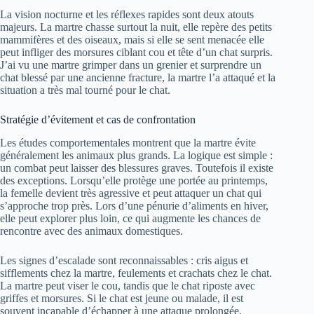
La vision nocturne et les réflexes rapides sont deux atouts
majeurs. La martre chasse surtout la nuit, elle repère des petits
mammifères et des oiseaux, mais si elle se sent menacée elle
peut infliger des morsures ciblant cou et tête d’un chat surpris.
J’ai vu une martre grimper dans un grenier et surprendre un
chat blessé par une ancienne fracture, la martre l’a attaqué et la
situation a très mal tourné pour le chat.
Stratégie d’évitement et cas de confrontation
Les études comportementales montrent que la martre évite
généralement les animaux plus grands. La logique est simple :
un combat peut laisser des blessures graves. Toutefois il existe
des exceptions. Lorsqu’elle protège une portée au printemps,
la femelle devient très agressive et peut attaquer un chat qui
s’approche trop près. Lors d’une pénurie d’aliments en hiver,
elle peut explorer plus loin, ce qui augmente les chances de
rencontre avec des animaux domestiques.
Les signes d’escalade sont reconnaissables : cris aigus et
sifflements chez la martre, feulements et crachats chez le chat.
La martre peut viser le cou, tandis que le chat riposte avec
griffes et morsures. Si le chat est jeune ou malade, il est
souvent incapable d’échapper à une attaque prolongée.