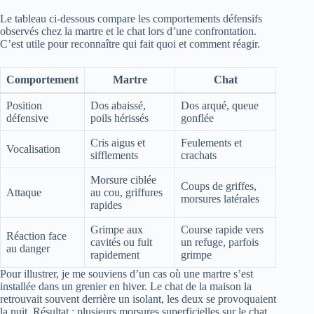
Le tableau ci-dessous compare les comportements défensifs
observés chez la martre et le chat lors d’une confrontation.
C’est utile pour reconnaître qui fait quoi et comment réagir.
Comportement
Martre
Chat
Position
Dos abaissé,
Dos arqué, queue
défensive
poils hérissés
gonflée
Cris aigus et
Feulements et
Vocalisation
sifflements
crachats
Morsure ciblée
Coups de griffes,
Attaque
au cou, griffures
morsures latérales
rapides
Grimpe aux
Course rapide vers
Réaction face
cavités ou fuit
un refuge, parfois
au danger
rapidement
grimpe
Pour illustrer, je me souviens d’un cas où une martre s’est
installée dans un grenier en hiver. Le chat de la maison la
retrouvait souvent derrière un isolant, les deux se provoquaient
la nuit. Résultat : plusieurs morsures superficielles sur le chat