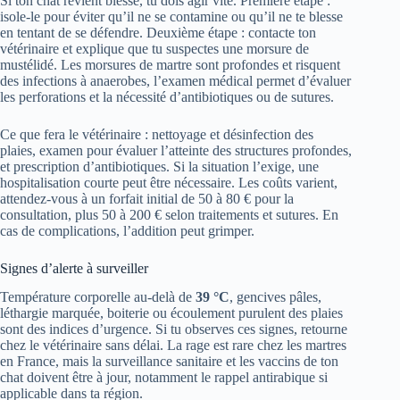
Si ton chat revient blessé, tu dois agir vite. Première étape :
isole-le pour éviter qu’il ne se contamine ou qu’il ne te blesse
en tentant de se défendre. Deuxième étape : contacte ton
vétérinaire et explique que tu suspectes une morsure de
mustélidé. Les morsures de martre sont profondes et risquent
des infections à anaerobes, l’examen médical permet d’évaluer
les perforations et la nécessité d’antibiotiques ou de sutures.
Ce que fera le vétérinaire : nettoyage et désinfection des
plaies, examen pour évaluer l’atteinte des structures profondes,
et prescription d’antibiotiques. Si la situation l’exige, une
hospitalisation courte peut être nécessaire. Les coûts varient,
attendez-vous à un forfait initial de 50 à 80 € pour la
consultation, plus 50 à 200 € selon traitements et sutures. En
cas de complications, l’addition peut grimper.
Signes d’alerte à surveiller
Température corporelle au-delà de
39 °C
, gencives pâles,
léthargie marquée, boiterie ou écoulement purulent des plaies
sont des indices d’urgence. Si tu observes ces signes, retourne
chez le vétérinaire sans délai. La rage est rare chez les martres
en France, mais la surveillance sanitaire et les vaccins de ton
chat doivent être à jour, notamment le rappel antirabique si
applicable dans ta région.