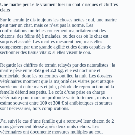
Une martre peut-elle vraiment tuer un chat ? risques et chiffres
clairs
Sur le terrain je dis toujours les choses nettes : oui, une martre
peut tuer un chat, mais ce n’est pas la norme. Les
confrontations mortelles concernent majoritairement des
chatons, des félins déjà malades, ou des cas où le chat est
surpris et acculé. Les martres mesurent peu, mais elles
compensent par une grande agilité et des dents capables de
sectionner des tissus vitaux si elles visent le cou.
Regarde les chiffres de terrain relayés par des naturalistes : la
martre pèse entre
850 g et 2,2 kg
, elle est nocturne et
territoriale, donc les rencontres ont lieu la nuit. Les dossiers
vétérinaires montrent que la majorité des visites post-attaque
surviennent entre mars et juin, période de reproduction où la
femelle défend ses petits. Le coût d’une prise en charge
vétérinaire pour morsure profonde varie fortement, mais on
estime souvent entre
100 et 300 €
si antibiotiques et sutures
sont nécessaires, hors complications.
J’ai suivi le cas d’une famille qui a retrouvé leur chaton de 2
mois grièvement blessé après deux nuits dehors. Les
vétérinaires ont documenté morsures multiples au cou,