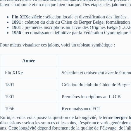
fauve charbonné et un masque bien marqué. Des étapes clés jalonnent ce
Fin XIXe siècle
: sélection locale et diversification des lignées.
1891
: création du club du Chien de Berger Belge, formalisation 
1901
: premières inscriptions au Livre des Origines Belge (L.O.B
1956
: reconnaissance définitive par la Fédération Cynologique I
Pour mieux visualiser ces jalons, voici un tableau synthétique :
Année
Fin XIXe
Sélection et croisement avec le Grœn
1891
Création du club du Chien de Berger
1901
Premières inscriptions au L.O.B.
1956
Reconnaissance FCI
Enfin, si vous vous posez la question de la longévité, le terme
berger b
discussions : selon les sources et les soins, l’espérance varie générale
ans. Cette longévité dépend fortement de la qualité de l’élevage, de l’al