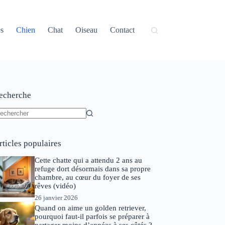
és
Chien
Chat
Oiseau
Contact
echerche
ucun
sultat
rticles populaires
Cette chatte qui a attendu 2 ans au
refuge dort désormais dans sa propre
chambre, au cœur du foyer de ses
rêves (vidéo)
26 janvier 2026
Quand on aime un golden retriever,
pourquoi faut-il parfois se préparer à