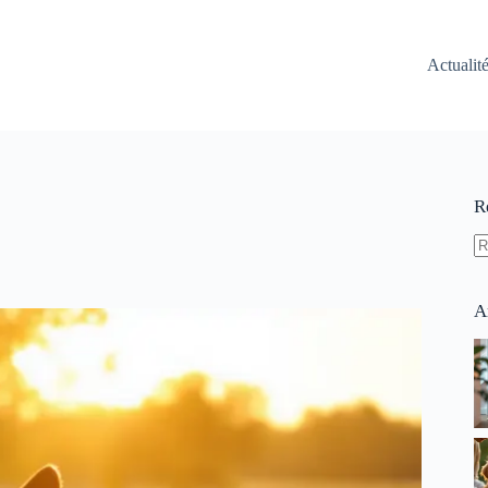
Actualit
R
A
ré
A