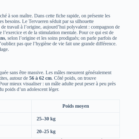
taché à son maître. Dans cette fiche rapide, on présente les
es besoins. Le Tervueren séduit par sa silhouette
n de travail à l’origine, aujourd’hui polyvalent : compagnon de
de l’exercice et de la stimulation mentale. Pour ce qui est de
ans
, selon l’origine et les soins prodigués; on parle parfois de
’oubliez pas que l’hygiène de vie fait une grande différence.
elage.
quée sans être massive. Les mâles mesurent généralement
tites, autour de
56 à 62 cm
. Côté poids, on trouve
Pour mieux visualiser : un mâle adulte peut peser à peu près
u poids d’un adolescent léger.
Poids moyen
25–30 kg
20–25 kg