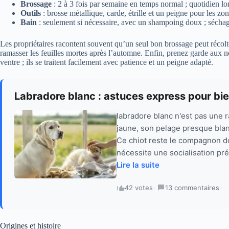
Brossage
: 2 à 3 fois par semaine en temps normal ; quotidien l
Outils
: brosse métallique, carde, étrille et un peigne pour les zone
Bain
: seulement si nécessaire, avec un shampoing doux ; séchag
Les propriétaires racontent souvent qu’un seul bon brossage peut réco
ramasser les feuilles mortes après l’automne. Enfin, prenez garde aux nœ
ventre ; ils se traitent facilement avec patience et un peigne adapté.
Labradore blanc : astuces express pour bien
labradore blanc n'est pas une r
jaune, son pelage presque blan
Ce chiot reste le compagnon dou
nécessite une socialisation pr
Lire la suite
42 votes
·
13 commentaires
·
Origines et histoire