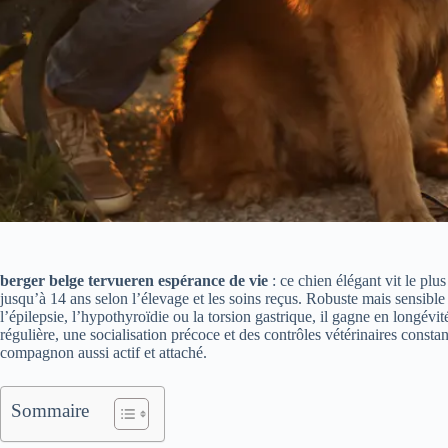
berger belge tervueren espérance de vie
: ce chien élégant vit le pl
jusqu’à 14 ans selon l’élevage et les soins reçus. Robuste mais sensib
l’épilepsie, l’hypothyroïdie ou la torsion gastrique, il gagne en longévi
régulière, une socialisation précoce et des contrôles vétérinaires consta
compagnon aussi actif et attaché.
Sommaire