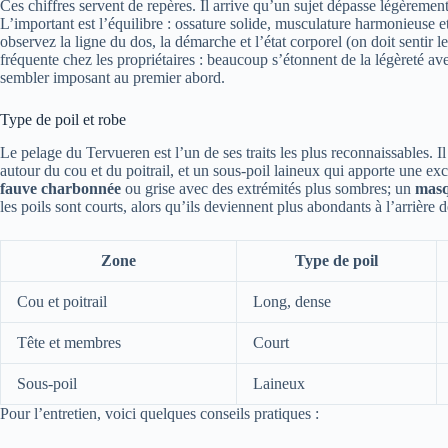
Ces chiffres servent de repères. Il arrive qu’un sujet dépasse légèremen
L’important est l’équilibre : ossature solide, musculature harmonieuse e
observez la ligne du dos, la démarche et l’état corporel (on doit sentir 
fréquente chez les propriétaires : beaucoup s’étonnent de la légèreté av
sembler imposant au premier abord.
Type de poil et robe
Le pelage du Tervueren est l’un de ses traits les plus reconnaissables. I
autour du cou et du poitrail, et un sous-poil laineux qui apporte une exc
fauve charbonnée
ou grise avec des extrémités plus sombres; un
masq
les poils sont courts, alors qu’ils deviennent plus abondants à l’arrière d
Zone
Type de poil
Cou et poitrail
Long, dense
Tête et membres
Court
Sous-poil
Laineux
Pour l’entretien, voici quelques conseils pratiques :