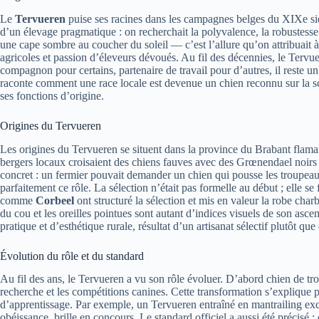
Le
Tervueren
puise ses racines dans les campagnes belges du XIXe si
d’un élevage pragmatique : on recherchait la polyvalence, la robustesse
une cape sombre au coucher du soleil — c’est l’allure qu’on attribuait à 
agricoles et passion d’éleveurs dévoués. Au fil des décennies, le Tervue
compagnon pour certains, partenaire de travail pour d’autres, il reste un 
raconte comment une race locale est devenue un chien reconnu sur la sc
ses fonctions d’origine.
Origines du Tervueren
Les origines du Tervueren se situent dans la province du Brabant flaman
bergers locaux croisaient des chiens fauves avec des Grœnendael noirs p
concret : un fermier pouvait demander un chien qui pousse les troupeau
parfaitement ce rôle. La sélection n’était pas formelle au début ; elle se
comme
Corbeel
ont structuré la sélection et mis en valeur la robe cha
du cou et les oreilles pointues sont autant d’indices visuels de son asc
pratique et d’esthétique rurale, résultat d’un artisanat sélectif plutôt qu
Évolution du rôle et du standard
Au fil des ans, le Tervueren a vu son rôle évoluer. D’abord chien de trou
recherche et les compétitions canines. Cette transformation s’explique p
d’apprentissage. Par exemple, un Tervueren entraîné en mantrailing exce
obéissance, brille en concours. Le standard officiel a aussi été précisé