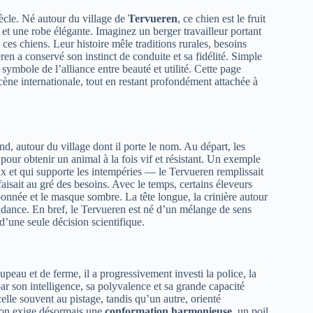
ècle. Né autour du village de
Tervueren
, ce chien est le fruit
 et une robe élégante. Imaginez un berger travailleur portant
ces chiens. Leur histoire mêle traditions rurales, besoins
ren a conservé son instinct de conduite et sa fidélité. Simple
symbole de l’alliance entre beauté et utilité. Cette page
ène internationale, tout en restant profondément attachée à
d, autour du village dont il porte le nom. Au départ, les
our obtenir un animal à la fois vif et résistant. Un exemple
x et qui supporte les intempéries — le Tervueren remplissait
 faisait au gré des besoins. Avec le temps, certains éleveurs
rbonnée et le masque sombre. La tête longue, la crinière autour
endance. En bref, le Tervueren est né d’un mélange de sens
e d’une seule décision scientifique.
peau et de ferme, il a progressivement investi la police, la
ar son intelligence, sa polyvalence et sa grande capacité
lle souvent au pistage, tandis qu’un autre, orienté
 : on exige désormais une
conformation harmonieuse
, un poil