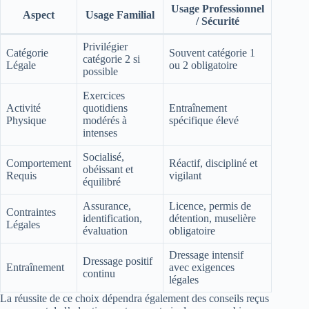
Usage Professionnel
Aspect
Usage Familial
/ Sécurité
Privilégier
Catégorie
Souvent catégorie 1
catégorie 2 si
Légale
ou 2 obligatoire
possible
Exercices
Activité
quotidiens
Entraînement
Physique
modérés à
spécifique élevé
intenses
Socialisé,
Comportement
Réactif, discipliné et
obéissant et
Requis
vigilant
équilibré
Assurance,
Licence, permis de
Contraintes
identification,
détention, muselière
Légales
évaluation
obligatoire
Dressage intensif
Dressage positif
Entraînement
avec exigences
continu
légales
La réussite de ce choix dépendra également des conseils reçus