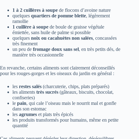
1 à 2 cuillères à soupe
de flocons d’avoine nature
quelques
quartiers de pomme blette
, légèrement
ramollie
1 cuillère à soupe
de boule de graisse végétale
émiettée, sans huile de palme si possible
quelques
noix ou cacahuètes non salées
, concassées
très finement
un peu de
fromage doux sans sel
, en très petits dés, de
manière très occasionnelle
En revanche, certains aliments sont clairement déconseillés
pour les rouges-gorges et les oiseaux du jardin en général :
les
restes salés
(charcuterie, chips, plats préparés)
les aliments
très sucrés
(gâteaux, biscuits, chocolat,
confiseries)
le
pain
, qui cale l’oiseau mais le nourrit mal et gonfle
dans son estomac
les
agrumes
et plats très épicés
les produits transformés pour humains, même en petite
quantité
Ces aliments peuvent dérégler leur digestion, déséquilibrer