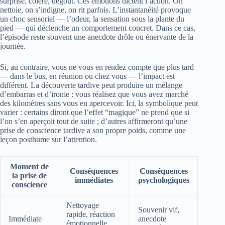
surprise, colère, dégoût. Ces émotions dictent l’action. On
nettoie, on s’indigne, on rit parfois. L’instantanéité provoque
un choc sensoriel — l’odeur, la sensation sous la plante du
pied — qui déclenche un comportement concret. Dans ce cas,
l’épisode reste souvent une anecdote drôle ou énervante de la
journée.
Si, au contraire, vous ne vous en rendez compte que plus tard
— dans le bus, en réunion ou chez vous — l’impact est
différent. La découverte tardive peut produire un mélange
d’embarras et d’ironie : vous réalisez que vous avez marché
des kilomètres sans vous en apercevoir. Ici, la symbolique peut
varier : certains diront que l’effet “magique” ne prend que si
l’on s’en aperçoit tout de suite ; d’autres affirmeront qu’une
prise de conscience tardive a son propre poids, comme une
leçon posthume sur l’attention.
Moment de
Conséquences
Conséquences
la prise de
immédiates
psychologiques
conscience
Nettoyage
Souvenir vif,
rapide, réaction
Immédiate
anecdote
émotionnelle