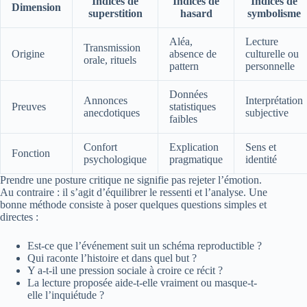
Indices de
Indices de
Indices de
Dimension
superstition
hasard
symbolisme
Aléa,
Lecture
Transmission
Origine
absence de
culturelle ou
orale, rituels
pattern
personnelle
Données
Annonces
Interprétation
Preuves
statistiques
anecdotiques
subjective
faibles
Confort
Explication
Sens et
Fonction
psychologique
pragmatique
identité
Prendre une posture critique ne signifie pas rejeter l’émotion.
Au contraire : il s’agit d’équilibrer le ressenti et l’analyse. Une
bonne méthode consiste à poser quelques questions simples et
directes :
Est-ce que l’événement suit un schéma reproductible ?
Qui raconte l’histoire et dans quel but ?
Y a-t-il une pression sociale à croire ce récit ?
La lecture proposée aide-t-elle vraiment ou masque-t-
elle l’inquiétude ?