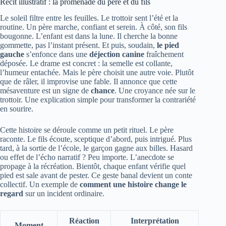
Récit illustratif : la promenade du père et du fils
Le soleil filtre entre les feuilles. Le trottoir sent l’été et la
routine. Un père marche, confiant et serein. À côté, son fils
bougonne. L’enfant est dans la lune. Il cherche la bonne
gommette, pas l’instant présent. Et puis, soudain,
le pied
gauche
s’enfonce dans une
déjection canine
fraîchement
déposée. Le drame est concret : la semelle est collante,
l’humeur entachée. Mais le père choisit une autre voie. Plutôt
que de râler, il improvise une fable. Il annonce que cette
mésaventure est un signe de
chance
. Une croyance née sur le
trottoir. Une explication simple pour transformer la contrariété
en sourire.
Cette histoire se déroule comme un petit rituel. Le père
raconte. Le fils écoute, sceptique d’abord, puis intrigué. Plus
tard, à la sortie de l’école, le garçon gagne aux billes. Hasard
ou effet de l’écho narratif ? Peu importe. L’anecdote se
propage à la récréation. Bientôt, chaque enfant vérifie quel
pied est sale avant de pester. Ce geste banal devient un conte
collectif. Un exemple de
comment une histoire change le
regard
sur un incident ordinaire.
Réaction
Interprétation
Moment