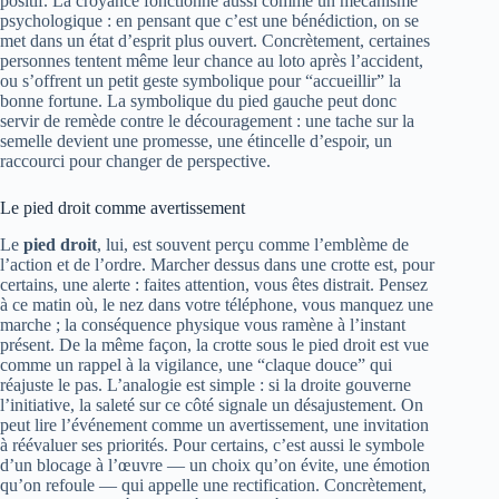
positif. La croyance fonctionne aussi comme un mécanisme
psychologique : en pensant que c’est une bénédiction, on se
met dans un état d’esprit plus ouvert. Concrètement, certaines
personnes tentent même leur chance au loto après l’accident,
ou s’offrent un petit geste symbolique pour “accueillir” la
bonne fortune. La symbolique du pied gauche peut donc
servir de remède contre le découragement : une tache sur la
semelle devient une promesse, une étincelle d’espoir, un
raccourci pour changer de perspective.
Le pied droit comme avertissement
Le
pied droit
, lui, est souvent perçu comme l’emblème de
l’action et de l’ordre. Marcher dessus dans une crotte est, pour
certains, une alerte : faites attention, vous êtes distrait. Pensez
à ce matin où, le nez dans votre téléphone, vous manquez une
marche ; la conséquence physique vous ramène à l’instant
présent. De la même façon, la crotte sous le pied droit est vue
comme un rappel à la vigilance, une “claque douce” qui
réajuste le pas. L’analogie est simple : si la droite gouverne
l’initiative, la saleté sur ce côté signale un désajustement. On
peut lire l’événement comme un avertissement, une invitation
à réévaluer ses priorités. Pour certains, c’est aussi le symbole
d’un blocage à l’œuvre — un choix qu’on évite, une émotion
qu’on refoule — qui appelle une rectification. Concrètement,