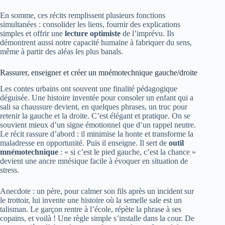
En somme, ces récits remplissent plusieurs fonctions
simultanées : consolider les liens, fournir des explications
simples et offrir une
lecture optimiste
de l’imprévu. Ils
démontrent aussi notre capacité humaine à fabriquer du sens,
même à partir des aléas les plus banals.
Rassurer, enseigner et créer un mnémotechnique gauche/droite
Les contes urbains ont souvent une finalité pédagogique
déguisée. Une histoire inventée pour consoler un enfant qui a
sali sa chaussure devient, en quelques phrases, un truc pour
retenir la gauche et la droite. C’est élégant et pratique. On se
souvient mieux d’un signe émotionnel que d’un rappel neutre.
Le récit rassure d’abord : il minimise la honte et transforme la
maladresse en opportunité. Puis il enseigne. Il sert de
outil
mnémotechnique
: « si c’est le pied gauche, c’est la chance »
devient une ancre mnésique facile à évoquer en situation de
stress.
Anecdote : un père, pour calmer son fils après un incident sur
le trottoir, lui invente une histoire où la semelle sale est un
talisman. Le garçon rentre à l’école, répète la phrase à ses
copains, et voilà ! Une règle simple s’installe dans la cour. De