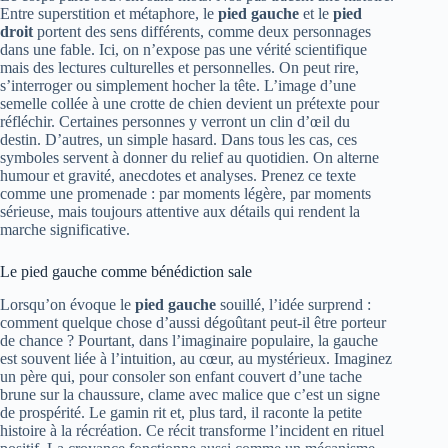
Entre superstition et métaphore, le
pied gauche
et le
pied
droit
portent des sens différents, comme deux personnages
dans une fable. Ici, on n’expose pas une vérité scientifique
mais des lectures culturelles et personnelles. On peut rire,
s’interroger ou simplement hocher la tête. L’image d’une
semelle collée à une crotte de chien devient un prétexte pour
réfléchir. Certaines personnes y verront un clin d’œil du
destin. D’autres, un simple hasard. Dans tous les cas, ces
symboles servent à donner du relief au quotidien. On alterne
humour et gravité, anecdotes et analyses. Prenez ce texte
comme une promenade : par moments légère, par moments
sérieuse, mais toujours attentive aux détails qui rendent la
marche significative.
Le pied gauche comme bénédiction sale
Lorsqu’on évoque le
pied gauche
souillé, l’idée surprend :
comment quelque chose d’aussi dégoûtant peut-il être porteur
de chance ? Pourtant, dans l’imaginaire populaire, la gauche
est souvent liée à l’intuition, au cœur, au mystérieux. Imaginez
un père qui, pour consoler son enfant couvert d’une tache
brune sur la chaussure, clame avec malice que c’est un signe
de prospérité. Le gamin rit et, plus tard, il raconte la petite
histoire à la récréation. Ce récit transforme l’incident en rituel