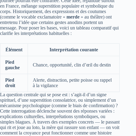
journée pourrait être contrariée. Cette idée, répandue surtout
en France, mélange superstition populaire et symbolique du
corps. Historiquement, des expressions et des coutumes
(comme le vocable exclamatoire «
merde
» au théâtre) ont
entretenu l’idée que certains gestes anodins portent un
message. Pour poser les bases, voici un tableau comparatif qui
clarifie les interprétations habituelles :
Élément
Interprétation courante
Pied
Chance, opportunité, clin d’œil du destin
gauche
Pied
Alerte, distraction, petite poisse ou rappel
droit
à la vigilance
La question centrale qui se pose est : s’agit-il d’un signe
spirituel, d’une superstition consolatrice, ou simplement d’un
mécanisme psychologique (comme le biais de confirmation) ?
Cette interrogation déclenche souvent des réponses variées :
explications culturelles, interprétations symboliques, ou
simples blagues. À travers des exemples concrets — le passant
qui rit et joue au loto, la mère qui rassure son enfant — on voit
comment la croyance peut fonctionner comme une histoire