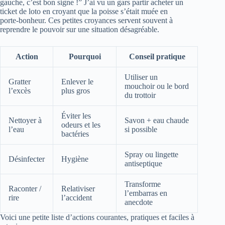
gauche, c’est bon signe !” J’ai vu un gars partir acheter un
ticket de loto en croyant que la poisse s’était muée en
porte‑bonheur. Ces petites croyances servent souvent à
reprendre le pouvoir sur une situation désagréable.
Action
Pourquoi
Conseil pratique
Utiliser un
Gratter
Enlever le
mouchoir ou le bord
l’excès
plus gros
du trottoir
Éviter les
Nettoyer à
Savon + eau chaude
odeurs et les
l’eau
si possible
bactéries
Spray ou lingette
Désinfecter
Hygiène
antiseptique
Transforme
Raconter /
Relativiser
l’embarras en
rire
l’accident
anecdote
Voici une petite liste d’actions courantes, pratiques et faciles à