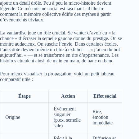
ajoute un détail drôle. Peu à peu la micro-histoire devient
légende. Ce mécanisme social est fascinant : il illustre
comment la mémoire collective édifie des mythes à partir
d’événements triviaux.
La vantardise joue un rôle crucial. Se vanter d’avoir eu « la
chance » d’écraser la semelle gauche donne du prestige. On se
montre audacieux. On suscite l’envie. Dans certaines écoles,
l’anecdote devient même un titre à exhiber — « j’ai eu du bol
aujourd’hui » — et se transforme en rite d’appartenance. Les
histoires circulent ainsi, de main en main, de banc en banc.
Pour mieux visualiser la propagation, voici un petit tableau
comparatif utile :
Étape
Action
Effet social
Événement
Rire,
singulier
Origine
émotion
(p.ex. semelle
immédiate
sale)
Récit à la
Diffusion et