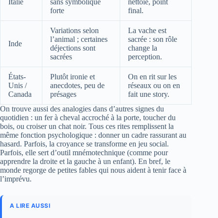
Italie
sans symbolique
nettoie, point
forte
final.
Variations selon
La vache est
l’animal ; certaines
sacrée : son rôle
Inde
déjections sont
change la
sacrées
perception.
États-
Plutôt ironie et
On en rit sur les
Unis /
anecdotes, peu de
réseaux ou on en
Canada
présages
fait une story.
On trouve aussi des analogies dans d’autres signes du
quotidien : un fer à cheval accroché à la porte, toucher du
bois, ou croiser un chat noir. Tous ces rites remplissent la
même fonction psychologique : donner un cadre rassurant au
hasard. Parfois, la croyance se transforme en jeu social.
Parfois, elle sert d’outil mnémotechnique (comme pour
apprendre la droite et la gauche à un enfant). En bref, le
monde regorge de petites fables qui nous aident à tenir face à
l’imprévu.
A LIRE AUSSI