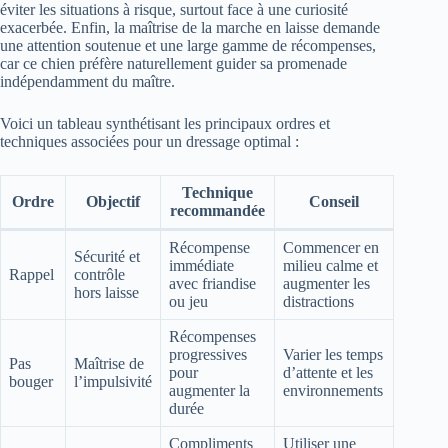
éviter les situations à risque, surtout face à une curiosité
exacerbée. Enfin, la maîtrise de la marche en laisse demande
une attention soutenue et une large gamme de récompenses,
car ce chien préfère naturellement guider sa promenade
indépendamment du maître.
Voici un tableau synthétisant les principaux ordres et
techniques associées pour un dressage optimal :
Technique
Ordre
Objectif
Conseil
recommandée
Récompense
Commencer en
Sécurité et
immédiate
milieu calme et
Rappel
contrôle
avec friandise
augmenter les
hors laisse
ou jeu
distractions
Récompenses
progressives
Varier les temps
Pas
Maîtrise de
pour
d’attente et les
bouger
l’impulsivité
augmenter la
environnements
durée
Compliments
Utiliser une