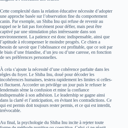
Cette complexité dans la relation éducative nécessite d’adopter
une approche basée sur l’observation fine du comportement
canin. Par exemple, un Shiba Inu qui refuse de revenir au
rappel ne le fait pas forcément pour défier, mais peut être
captivé par une stimulation plus intéressante dans son
environnement. La patience est donc indispensable, ainsi que
l’aptitude à récompenser le moindre progrès. Ce chien a
besoin de savoir que l’obéissance est profitable, que ce soit par
le biais d’une friandise, d’un jeu ou d’une caresse, en fonction
de ses préférences personnelles.
À cela s’ajoute la nécessité d’une cohérence parfaite dans les
règles du foyer. Le Shiba Inu, doué pour décoder les
incohérences humaines, testera rapidement les limites si celles-
ci fluctuent. Accorder un privilège un jour puis le refuser le
lendemain sème la confusion et mine la confiance
indispensable à son adhésion. Le leadership se gagne ainsi
dans la clarté et l’anticipation, en évitant les contradictions. Ce
qui est permis doit toujours rester permis, et ce qui est interdit,
irrévocable.
Au final, la psychologie du Shiba Inu incite à rejeter toute
forme de méthode punitive ou coercitive. Celui-ci ne réagit