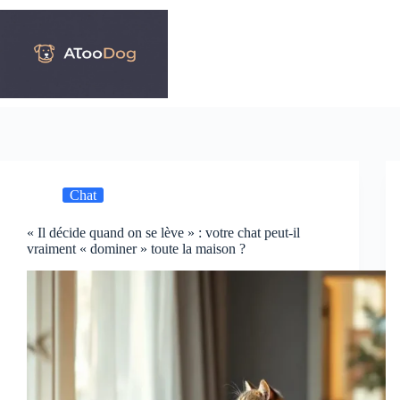
Passer
au
contenu
Chat
« Il décide quand on se lève » : votre chat peut-il
vraiment « dominer » toute la maison ?