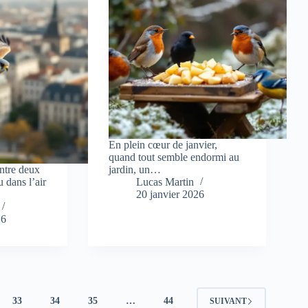
En plein cœur de janvier,
quand tout semble endormi au
entre deux
jardin, un…
 dans l’air
Lucas Martin
20 janvier 2026
26
33
34
35
…
44
SUIVANT