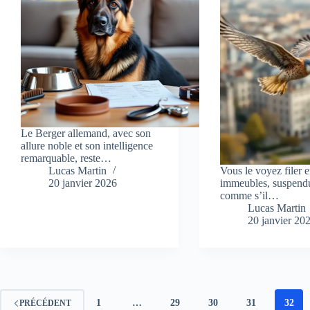
Le Berger allemand, avec son
allure noble et son intelligence
remarquable, reste…
Lucas Martin
Vous le voyez filer 
20 janvier 2026
immeubles, suspendu
comme s’il…
Lucas Martin
20 janvier 20
1
…
29
30
31
32
PRÉCÉDENT