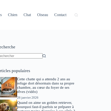
és
Chien
Chat
Oiseau
Contact
echerche
ucun
sultat
rticles populaires
Cette chatte qui a attendu 2 ans au
refuge dort désormais dans sa propre
chambre, au cœur du foyer de ses
rêves (vidéo)
26 janvier 2026
Quand on aime un golden retriever,
pourquoi faut-il parfois se préparer à