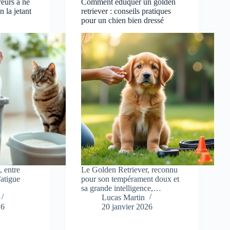
reurs à ne
Comment éduquer un golden
n la jetant
retriever : conseils pratiques
pour un chien bien dressé
, entre
Le Golden Retriever, reconnu
fatigue
pour son tempérament doux et
sa grande intelligence,…
Lucas Martin
26
20 janvier 2026