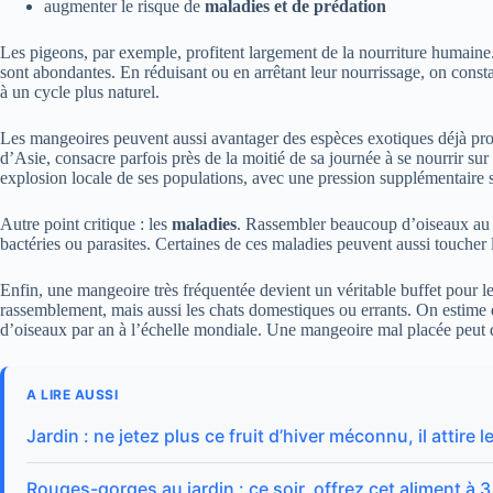
augmenter le risque de
maladies et de prédation
Les pigeons, par exemple, profitent largement de la nourriture humaine.
sont abondantes. En réduisant ou en arrêtant leur nourrissage, on consta
à un cycle plus naturel.
Les mangeoires peuvent aussi avantager des espèces exotiques déjà prob
d’Asie, consacre parfois près de la moitié de sa journée à se nourrir su
explosion locale de ses populations, avec une pression supplémentaire s
Autre point critique : les
maladies
. Rassembler beaucoup d’oiseaux au 
bactéries ou parasites. Certaines de ces maladies peuvent aussi toucher 
Enfin, une mangeoire très fréquentée devient un véritable buffet pour le
rassemblement, mais aussi les chats domestiques ou errants. On estime q
d’oiseaux par an à l’échelle mondiale. Une mangeoire mal placée peut 
A LIRE AUSSI
Jardin : ne jetez plus ce fruit d’hiver méconnu, il attire
Rouges-gorges au jardin : ce soir, offrez cet aliment à 