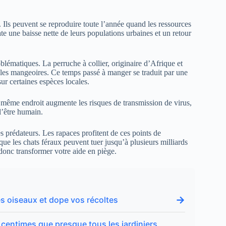
 Ils peuvent se reproduire toute l’année quand les ressources
te une baisse nette de leurs populations urbaines et un retour
lématiques. La perruche à collier, originaire d’Afrique et
r les mangeoires. Ce temps passé à manger se traduit par une
ur certaines espèces locales.
même endroit augmente les risques de transmission de virus,
l’être humain.
s prédateurs. Les rapaces profitent de ces points de
ue les chats féraux peuvent tuer jusqu’à plusieurs milliards
donc transformer votre aide en piège.
→
 les oiseaux et dope vos récoltes
3 centimes que presque tous les jardiniers