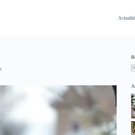
Actualit
R
n
A
ré
A