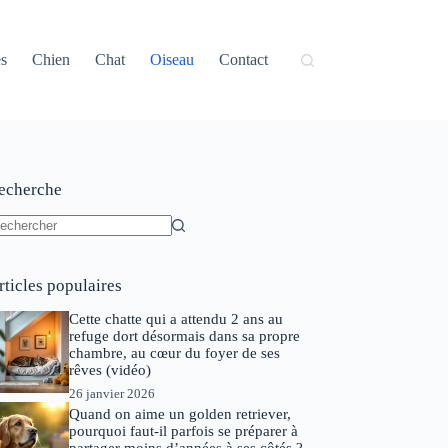
és
Chien
Chat
Oiseau
Contact
echerche
ucun
sultat
rticles populaires
Cette chatte qui a attendu 2 ans au
refuge dort désormais dans sa propre
chambre, au cœur du foyer de ses
rêves (vidéo)
26 janvier 2026
Quand on aime un golden retriever,
pourquoi faut-il parfois se préparer à