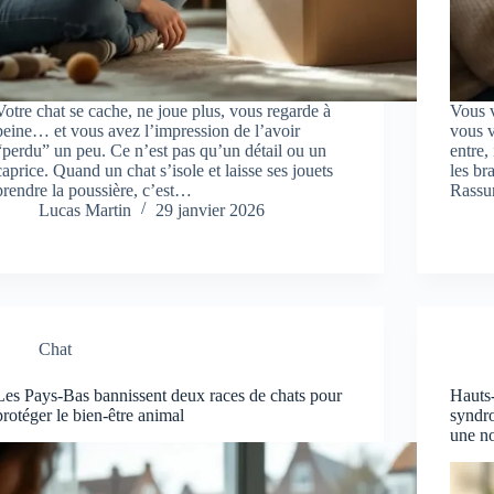
Votre chat se cache, ne joue plus, vous regarde à
Vous v
peine… et vous avez l’impression de l’avoir
vous v
“perdu” un peu. Ce n’est pas qu’un détail ou un
entre,
caprice. Quand un chat s’isole et laisse ses jouets
les br
prendre la poussière, c’est…
Rassu
Lucas Martin
29 janvier 2026
Chat
Les Pays-Bas bannissent deux races de chats pour
Hauts-
protéger le bien-être animal
syndr
une no