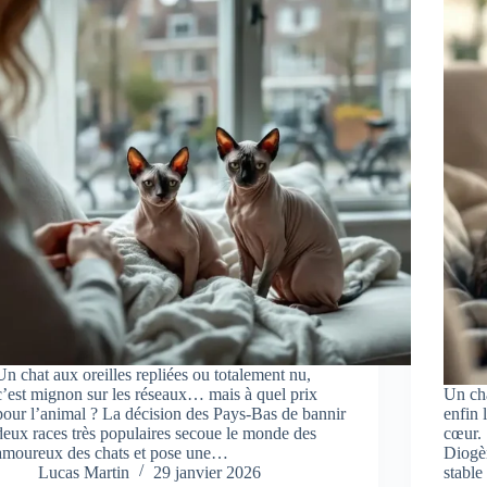
Un chat aux oreilles repliées ou totalement nu,
c’est mignon sur les réseaux… mais à quel prix
Un cha
pour l’animal ? La décision des Pays-Bas de bannir
enfin 
deux races très populaires secoue le monde des
cœur. 
amoureux des chats et pose une…
Diogèn
Lucas Martin
29 janvier 2026
stable