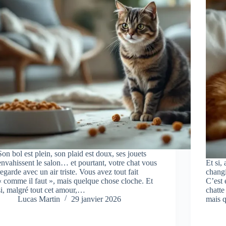
Son bol est plein, son plaid est doux, ses jouets
envahissent le salon… et pourtant, votre chat vous
Et si,
regarde avec un air triste. Vous avez tout fait
changi
« comme il faut », mais quelque chose cloche. Et
C’est 
si, malgré tout cet amour,…
chatte
Lucas Martin
29 janvier 2026
mais 